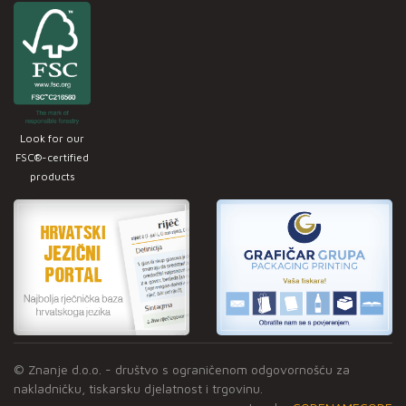
Look for our
FSC®-certified
products
© Znanje d.o.o. - društvo s ograničenom odgovornošću za
nakladničku, tiskarsku djelatnost i trgovinu.