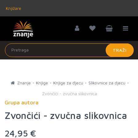
Knjižare
TRAŽI
Znanje
Knjige
Knjige za djecu
Slikovnice za djecu
Zvončići - zvučna slikovnica
Grupa autora
Zvončići - zvučna slikovnica
24,95 €