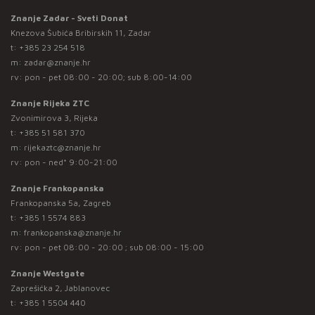
Znanje Zadar - Sveti Donat
Knezova Šubića Bribirskih 11, Zadar
t:
+385 23 254 518
m:
zadar@znanje.hr
rv: pon - pet 08:00 - 20:00; sub 8:00-14:00
Znanje Rijeka ZTC
Zvonimirova 3, Rijeka
t:
+385 51 581 370
m:
rijekaztc@znanje.hr
rv: pon - ned* 9:00-21:00
Znanje Frankopanska
Frankopanska 5a, Zagreb
t:
+385 1 5574 883
m:
frankopanska@znanje.hr
rv: pon - pet 08:00 - 20:00 ; sub 08:00 - 15:00
Znanje Westgate
Zaprešićka 2, Jablanovec
t:
+385 1 5504 440