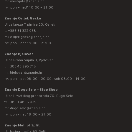
m:
westgate@znanje.hr
rv: pon – ned* 10:00 – 21:00
Znanje Osijek Gacka
Ulica kneza Trpimira 20, Osijek
t:
+385 31 322 938
m:
osijek.gacka@znanje.hr
rv: pon - ned* 9:00 - 21:00
Znanje Bjelovar
Ulica Frana Supila 3, Bjelovar
t:
+385 43 295 718
m:
bjelovar@znanje.hr
rv: pon - pet 08:00 - 20:00 ; sub 08:00 - 14:00
Znanje Dugo Selo – Stop Shop
Ulica Hrvatskog preporoda 70, Dugo Selo
t:
+385 1 4838 025
m:
dugo.selo@znanje.hr
rv: pon - ned* 9:00 – 21:00
Znanje Mall of Split
Ul. Josipa Jovića 93, Split