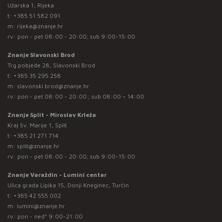
Užarska 1, Rijeka
t:
+385 51 582 091
m:
rijeka@znanje.hr
rv: pon - pet 08:00 - 20:00; sub 9:00-15:00
Znanje Slavonski Brod
Trg pobjede 28, Slavonski Brod
t:
+385 35 295 258
m:
slavonski.brod@znanje.hr
rv: pon - pet 08:00 - 20:00 ; sub 08:00 – 14:00
Znanje Split - Miroslav Krleža
Kraj Sv. Marije 1, Split
t:
+385 21 271 714
m:
split@znanje.hr
rv: pon - pet 08:00 - 20:00; sub 9:00-15:00
Znanje Varaždin - Lumini centar
Ulica grada Lipika 15, Donji Kneginec, Turčin
t:
+385 42 555 002
m:
lumini@znanje.hr
rv: pon - ned* 9:00-21:00