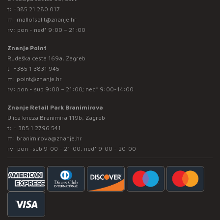
t:
+385 21 280 017
m:
mallofsplit@znanje.hr
rv: pon - ned* 9:00 – 21:00
Znanje Point
Rudeška cesta 169a, Zagreb
t:
+385 1 3831 945
m:
point@znanje.hr
rv: pon - sub 9:00 – 21:00; ned* 9:00-14:00
Znanje Retail Park Branimirova
Ulica kneza Branimira 119b, Zagreb
t:
+ 385 1 2796 541
m:
branimirova@znanje.hr
rv: pon -sub 9:00 - 21:00, ned* 9:00 - 20:00