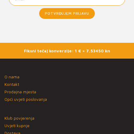
POTVRĐUJEM PRIJAVU
Fiksni tečaj konverzije: 1 € = 7,53450 kn
O nama
Kontakt
Prodajna mjesta
Opći uvjeti poslovanja
Klub povjerenja
Uvjeti kupnje
Dostava