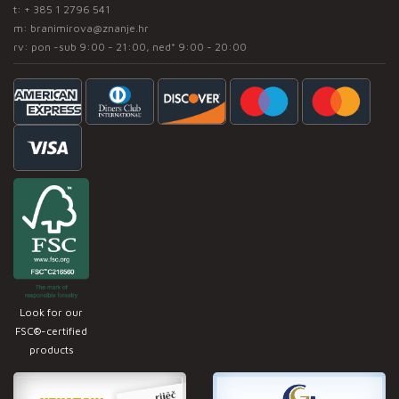
t:
+ 385 1 2796 541
m:
branimirova@znanje.hr
rv: pon -sub 9:00 - 21:00, ned* 9:00 - 20:00
Look for our
FSC®-certified
products