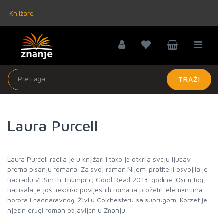
Knjižare
TRAŽI
Laura Purcell
Laura Purcell radila je u knjižari i tako je otkrila svoju ljubav
prema pisanju romana. Za svoj roman Nijemi pratitelji osvojila je
nagradu VHSmith Thumping Good Read 2018. godine. Osim tog,
napisala je još nekoliko povijesnih romana prožetih elementima
horora i nadnaravnog. Živi u Colchesteru sa suprugom. Korzet je
njezin drugi roman objavljen u Znanju.