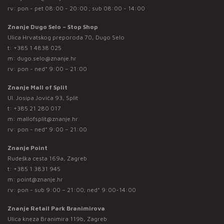
rv: pon - pet 08:00 - 20:00 ; sub 08:00 - 14:00
Znanje Dugo Selo – Stop Shop
Ulica Hrvatskog preporoda 70, Dugo Selo
t:
+385 1 4838 025
m:
dugo.selo@znanje.hr
rv: pon - ned* 9:00 – 21:00
Znanje Mall of Split
Ul. Josipa Jovića 93, Split
t:
+385 21 280 017
m:
mallofsplit@znanje.hr
rv: pon - ned* 9:00 – 21:00
Znanje Point
Rudeška cesta 169a, Zagreb
t:
+385 1 3831 945
m:
point@znanje.hr
rv: pon - sub 9:00 – 21:00; ned* 9:00-14:00
Znanje Retail Park Branimirova
Ulica kneza Branimira 119b, Zagreb