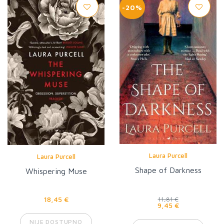
-20%
Laura Purcell
Laura Purcell
Shape of Darkness
Whispering Muse
18,45 €
11,81 €
9,45 €
NIJE DOSTUPNO