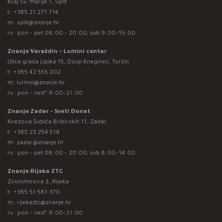
Kraj Sv. Marije 1, Split
t:
+385 21 271 714
m:
split@znanje.hr
rv: pon - pet 08:00 - 20:00; sub 9:00-15:00
Znanje Varaždin - Lumini centar
Ulica grada Lipika 15, Donji Kneginec, Turčin
t:
+385 42 555 002
m:
lumini@znanje.hr
rv: pon - ned* 9:00-21:00
Znanje Zadar - Sveti Donat
Knezova Šubića Bribirskih 11, Zadar
t:
+385 23 254 518
m:
zadar@znanje.hr
rv: pon - pet 08:00 - 20:00; sub 8:00-14:00
Znanje Rijeka ZTC
Zvonimirova 3, Rijeka
t:
+385 51 581 370
m:
rijekaztc@znanje.hr
rv: pon - ned* 9:00-21:00