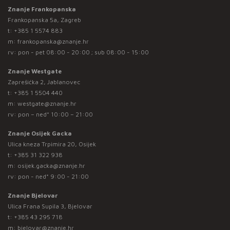
Znanje Frankopanska
Frankopanska 5a, Zagreb
t:
+385 1 5574 883
m:
frankopanska@znanje.hr
rv: pon - pet 08:00 - 20:00 ; sub 08:00 - 15:00
Znanje Westgate
Zaprešićka 2, Jablanovec
t:
+385 1 5504 440
m:
westgate@znanje.hr
rv: pon – ned* 10:00 – 21:00
Znanje Osijek Gacka
Ulica kneza Trpimira 20, Osijek
t:
+385 31 322 938
m:
osijek.gacka@znanje.hr
rv: pon - ned* 9:00 - 21:00
Znanje Bjelovar
Ulica Frana Supila 3, Bjelovar
t:
+385 43 295 718
m:
bjelovar@znanje.hr