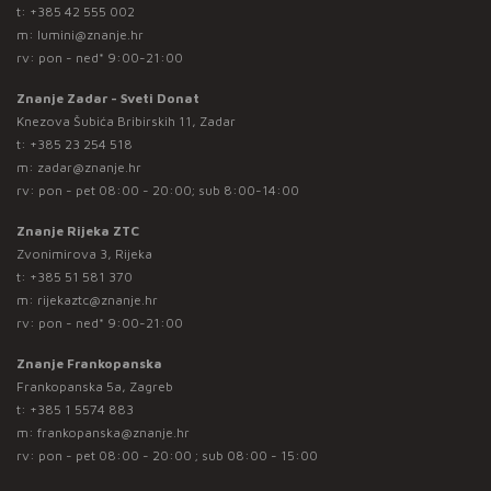
t:
+385 42 555 002
m:
lumini@znanje.hr
rv: pon - ned* 9:00-21:00
Znanje Zadar - Sveti Donat
Knezova Šubića Bribirskih 11, Zadar
t:
+385 23 254 518
m:
zadar@znanje.hr
rv: pon - pet 08:00 - 20:00; sub 8:00-14:00
Znanje Rijeka ZTC
Zvonimirova 3, Rijeka
t:
+385 51 581 370
m:
rijekaztc@znanje.hr
rv: pon - ned* 9:00-21:00
Znanje Frankopanska
Frankopanska 5a, Zagreb
t:
+385 1 5574 883
m:
frankopanska@znanje.hr
rv: pon - pet 08:00 - 20:00 ; sub 08:00 - 15:00