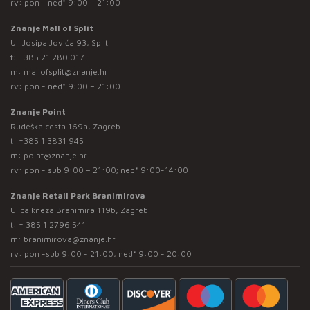
rv: pon - ned* 9:00 – 21:00
Znanje Mall of Split
Ul. Josipa Jovića 93, Split
t:
+385 21 280 017
m:
mallofsplit@znanje.hr
rv: pon - ned* 9:00 – 21:00
Znanje Point
Rudeška cesta 169a, Zagreb
t:
+385 1 3831 945
m:
point@znanje.hr
rv: pon - sub 9:00 – 21:00; ned* 9:00-14:00
Znanje Retail Park Branimirova
Ulica kneza Branimira 119b, Zagreb
t:
+ 385 1 2796 541
m:
branimirova@znanje.hr
rv: pon -sub 9:00 - 21:00, ned* 9:00 - 20:00