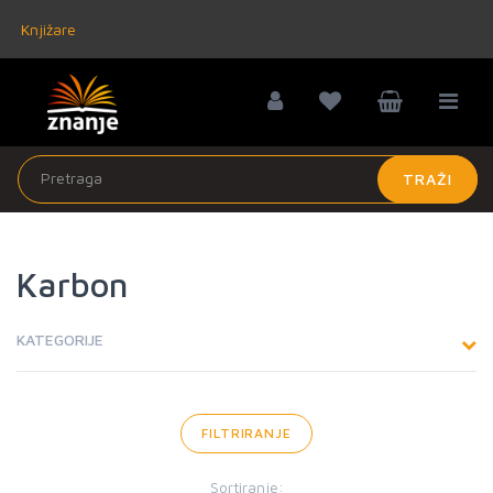
Knjižare
TRAŽI
Karbon
KATEGORIJE
FILTRIRANJE
Sortiranje: