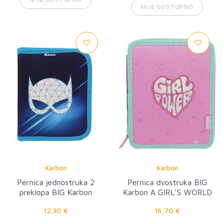
NIJE DOSTUPNO
Karbon
Karbon
Pernica jednostruka 2
Pernica dvostruka BIG
preklopa BIG Karbon
Karbon A GIRL’S WORLD
SUPER HERO sa priborom
sa priborom
12,30 €
16,70 €