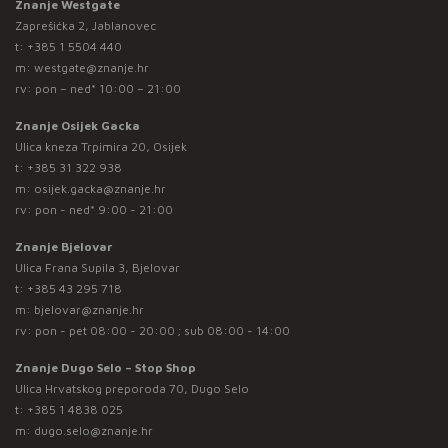
Znanje Westgate
Zaprešićka 2, Jablanovec
t:
+385 1 5504 440
m:
westgate@znanje.hr
rv: pon – ned* 10:00 – 21:00
Znanje Osijek Gacka
Ulica kneza Trpimira 20, Osijek
t:
+385 31 322 938
m:
osijek.gacka@znanje.hr
rv: pon - ned* 9:00 - 21:00
Znanje Bjelovar
Ulica Frana Supila 3, Bjelovar
t:
+385 43 295 718
m:
bjelovar@znanje.hr
rv: pon - pet 08:00 - 20:00 ; sub 08:00 - 14:00
Znanje Dugo Selo – Stop Shop
Ulica Hrvatskog preporoda 70, Dugo Selo
t:
+385 1 4838 025
m:
dugo.selo@znanje.hr