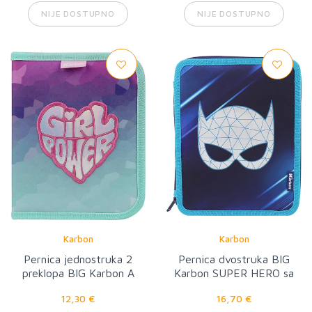
NIJE DOSTUPNO
NIJE DOSTUPNO
Karbon
Karbon
Pernica jednostruka 2
Pernica dvostruka BIG
preklopa BIG Karbon A
Karbon SUPER HERO sa
GIRL’S WORLD sa
priborom
12,30 €
16,70 €
priborom