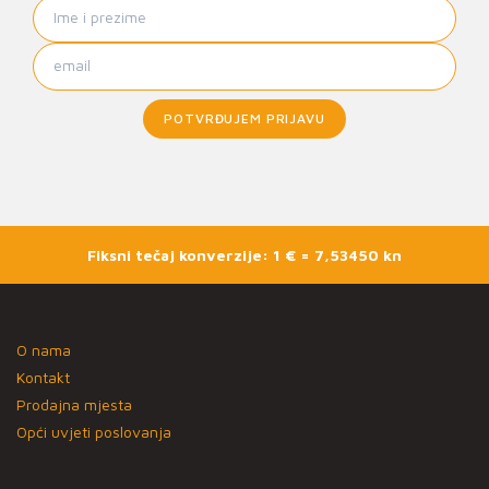
POTVRĐUJEM PRIJAVU
Fiksni tečaj konverzije: 1 € = 7,53450 kn
O nama
Kontakt
Prodajna mjesta
Opći uvjeti poslovanja