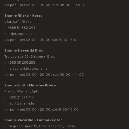
rv: pon - pet 08:00 - 20:00 ; sub 08:00 – 14:00
Znanje Rijeka - Korzo
Užarska 1, Rijeka
t:
+385 51 582 091
m:
rijeka@znanje.hr
rv: pon - pet 08:00 - 20:00; sub 9:00-15:00
Znanje Slavonski Brod
Trg pobjede 28, Slavonski Brod
t:
+385 35 295 258
m:
slavonski.brod@znanje.hr
rv: pon - pet 08:00 - 20:00 ; sub 08:00 – 14:00
Znanje Split - Miroslav Krleža
Kraj Sv. Marije 1, Split
t:
+385 21 271 714
m:
split@znanje.hr
rv: pon - pet 08:00 - 20:00; sub 9:00-15:00
Znanje Varaždin - Lumini centar
Ulica grada Lipika 15, Donji Kneginec, Turčin