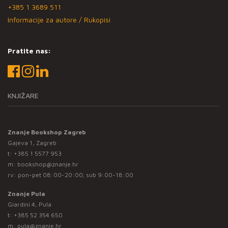
+385 1 3689 511
Informacije za autore / Rukopisi
Pratite nas:
KNJIŽARE
Znanje Bookshop Zagreb
Gajeva 1, Zagreb
t:
+385 1 5577 953
m:
bookshop@znanje.hr
rv: pon-pet 08:00-20:00; sub 9:00-18:00
Znanje Pula
Giardini 4, Pula
t:
+385 52 354 650
m:
pula@znanje.hr