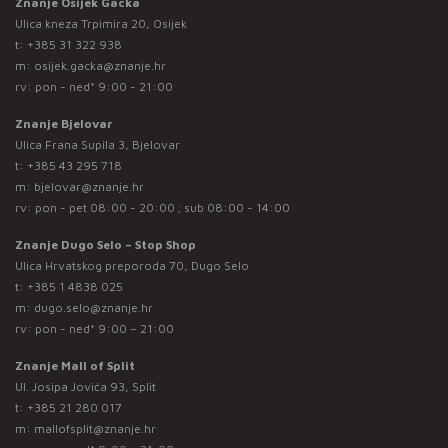
Znanje Osijek Gacka
Ulica kneza Trpimira 20, Osijek
t:
+385 31 322 938
m:
osijek.gacka@znanje.hr
rv: pon - ned* 9:00 - 21:00
Znanje Bjelovar
Ulica Frana Supila 3, Bjelovar
t:
+385 43 295 718
m:
bjelovar@znanje.hr
rv: pon - pet 08:00 - 20:00 ; sub 08:00 - 14:00
Znanje Dugo Selo – Stop Shop
Ulica Hrvatskog preporoda 70, Dugo Selo
t:
+385 1 4838 025
m:
dugo.selo@znanje.hr
rv: pon - ned* 9:00 – 21:00
Znanje Mall of Split
Ul. Josipa Jovića 93, Split
t:
+385 21 280 017
m:
mallofsplit@znanje.hr