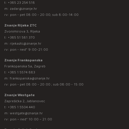
t:
+385 23 254 518
m:
zadar@znanje.hr
rv: pon - pet 08:00 - 20:00; sub 8:00-14:00
Znanje Rijeka ZTC
Zvonimirova 3, Rijeka
t:
+385 51 581 370
m:
rijekaztc@znanje.hr
rv: pon - ned* 9:00-21:00
Znanje Frankopanska
Frankopanska 5a, Zagreb
t:
+385 1 5574 883
m:
frankopanska@znanje.hr
rv: pon - pet 08:00 - 20:00 ; sub 08:00 - 15:00
Znanje Westgate
Zaprešićka 2, Jablanovec
t:
+385 1 5504 440
m:
westgate@znanje.hr
rv: pon – ned* 10:00 – 21:00