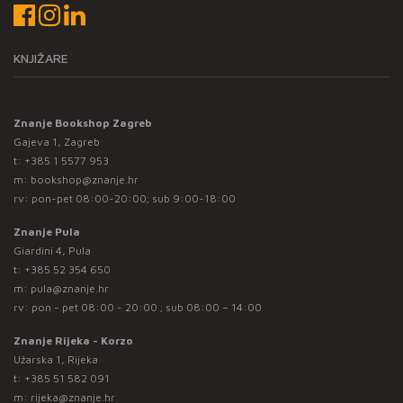
KNJIŽARE
Znanje Bookshop Zagreb
Gajeva 1, Zagreb
t:
+385 1 5577 953
m:
bookshop@znanje.hr
rv: pon-pet 08:00-20:00; sub 9:00-18:00
Znanje Pula
Giardini 4, Pula
t:
+385 52 354 650
m:
pula@znanje.hr
rv: pon - pet 08:00 - 20:00 ; sub 08:00 – 14:00
Znanje Rijeka - Korzo
Užarska 1, Rijeka
t:
+385 51 582 091
m:
rijeka@znanje.hr