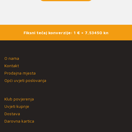
Fiksni tečaj konverzije: 1 € = 7,53450 kn
O nama
Kontakt
Prodajna mjesta
Opći uvjeti poslovanja
Klub povjerenja
Uvjeti kupnje
Dostava
Darovna kartica