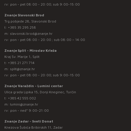
rv: pon - pet 08:00 - 20:00; sub 9:00-15:00
Znanje Slavonski Brod
Trg pobjede 28, Slavonski Brod
t:
+385 35 295 258
m:
slavonski.brod@znanje.hr
rv: pon - pet 08:00 - 20:00 ; sub 08:00 – 14:00
Znanje Split - Miroslav Krleža
Kraj Sv. Marije 1, Split
t:
+385 21 271 714
m:
split@znanje.hr
rv: pon - pet 08:00 - 20:00; sub 9:00-15:00
Znanje Varaždin - Lumini centar
Ulica grada Lipika 15, Donji Kneginec, Turčin
t:
+385 42 555 002
m:
lumini@znanje.hr
rv: pon - ned* 9:00-21:00
Znanje Zadar - Sveti Donat
Knezova Šubića Bribirskih 11, Zadar