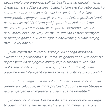
službe imaju sve prednosti politike bez ijedne od njezinih mana.
Ovdje sam u središtu sustava, čujem i vidim sve što treba znati i u
stanju sam bez puno komplikacija intervenirati radi zaštite
predsjednika i njegove obitelji. Već sam to činio u prošlosti i znaš
da ću to nastaviti činiti kad god je potrebno. Maknete li me
odavde i smjestite u vladu, bit ću pod reflektorima i više ništa
neću moći učiniti. Na kraju će me uništiti kao i ostale premijere
posljednjih godina a vi ćete izgubiti najvjernijeg čuvara svojeg
mira u ovoj palači.”
„Razumijem što želiš reći, Volodja. Ali nečega moraš biti
svjestan: ne pokrenemo li se ubrzo, za godinu dana više neće biti
ni predsjednika ni njegove obitelji koje bi trebalo čuvati. Što
misliš, koji će biti prvi potez novoga gospodara Kremlja kad
preuzme ured? Zamijenit će šefa FSB-a, eto što će prvo učiniti.”
Stisnut iza svoga stola od palisandrovine, Putin se činio zbilja
uznemiren. „Moguće, ali mora postojati drugo rješenje! Stepašin
je premijer jedva tri mjeseca, što se njega ne uhvatite?”
„To neće ići, Volodja. Prema anketama, potpora mu je svega
tri posto. Znaš na koji se način stvara javno mnijenje, jako je