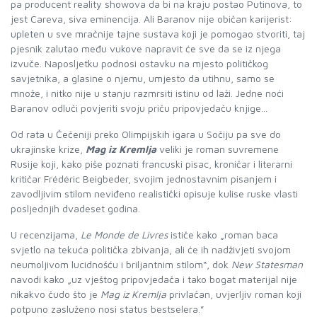
pa producent reality showova da bi na kraju postao Putinova, to
jest Careva, siva eminencija. Ali Baranov nije običan karijerist:
upleten u sve mračnije tajne sustava koji je pomogao stvoriti, taj
pjesnik zalutao među vukove napravit će sve da se iz njega
izvuče. Naposljetku podnosi ostavku na mjesto političkog
savjetnika, a glasine o njemu, umjesto da utihnu, samo se
množe, i nitko nije u stanju razmrsiti istinu od laži. Jedne noći
Baranov odluči povjeriti svoju priču pripovjedaču knjige...
Od rata u Čečeniji preko Olimpijskih igara u Sočiju pa sve do
ukrajinske krize,
Mag iz Kremlja
veliki je roman suvremene
Rusije koji, kako piše poznati francuski pisac, kroničar i literarni
kritičar Frédéric Beigbeder, svojim jednostavnim pisanjem i
zavodljivim stilom neviđeno realistički opisuje kulise ruske vlasti
posljednjih dvadeset godina.
U recenzijama,
Le Monde de Livres
ističe kako „roman baca
svjetlo na tekuća politička zbivanja, ali će ih nadživjeti svojom
neumoljivom lucidnošću i briljantnim stilom“, dok
New Statesman
navodi kako „uz vještog pripovjedača i tako bogat materijal nije
nikakvo čudo što je
Mag iz Kremlja
privlačan, uvjerljiv roman koji
potpuno zasluženo nosi status bestselera.”