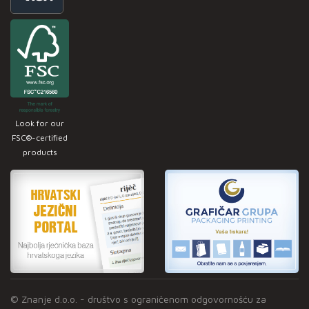
Look for our
FSC®-certified
products
© Znanje d.o.o. - društvo s ograničenom odgovornošću za