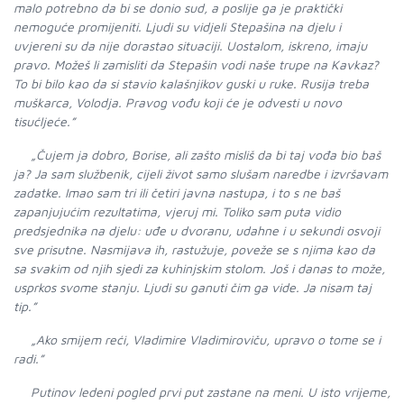
malo potrebno da bi se donio sud, a poslije ga je praktički
nemoguće promijeniti. Ljudi su vidjeli Stepašina na djelu i
uvjereni su da nije dorastao situaciji. Uostalom, iskreno, imaju
pravo. Možeš li zamisliti da Stepašin vodi naše trupe na Kavkaz?
To bi bilo kao da si stavio kalašnjikov guski u ruke. Rusija treba
muškarca, Volodja. Pravog vođu koji će je odvesti u novo
tisućljeće.”
„Čujem ja dobro, Borise, ali zašto misliš da bi taj vođa bio baš
ja? Ja sam službenik, cijeli život samo slušam naredbe i izvršavam
zadatke. Imao sam tri ili četiri javna nastupa, i to s ne baš
zapanjujućim rezultatima, vjeruj mi. Toliko sam puta vidio
predsjednika na djelu: uđe u dvoranu, udahne i u sekundi osvoji
sve prisutne. Nasmijava ih, rastužuje, poveže se s njima kao da
sa svakim od njih sjedi za kuhinjskim stolom. Još i danas to može,
usprkos svome stanju. Ljudi su ganuti čim ga vide. Ja nisam taj
tip.”
„Ako smijem reći, Vladimire Vladimiroviču, upravo o tome se i
radi.”
Putinov ledeni pogled prvi put zastane na meni. U isto vrijeme,