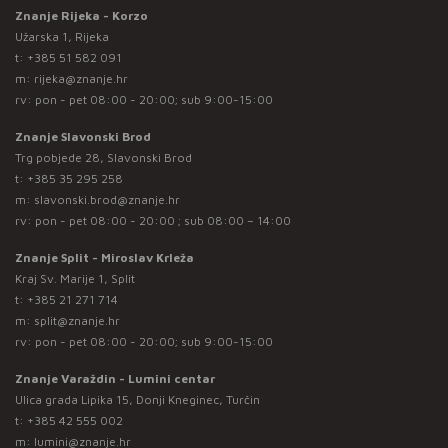
Znanje Rijeka - Korzo
Užarska 1, Rijeka
t:
+385 51 582 091
m:
rijeka@znanje.hr
rv: pon - pet 08:00 - 20:00; sub 9:00-15:00
Znanje Slavonski Brod
Trg pobjede 28, Slavonski Brod
t:
+385 35 295 258
m:
slavonski.brod@znanje.hr
rv: pon - pet 08:00 - 20:00 ; sub 08:00 – 14:00
Znanje Split - Miroslav Krleža
Kraj Sv. Marije 1, Split
t:
+385 21 271 714
m:
split@znanje.hr
rv: pon - pet 08:00 - 20:00; sub 9:00-15:00
Znanje Varaždin - Lumini centar
Ulica grada Lipika 15, Donji Kneginec, Turčin
t:
+385 42 555 002
m:
lumini@znanje.hr