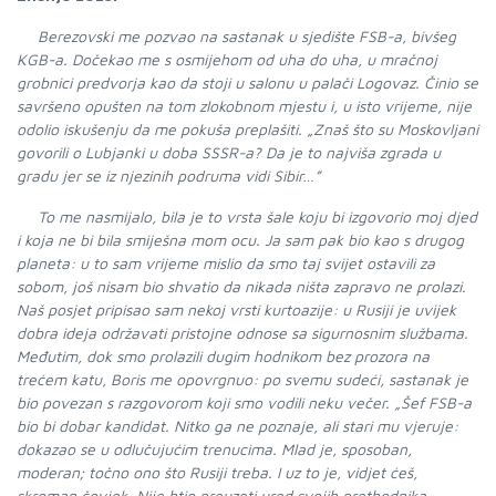
Berezovski me pozvao na sastanak u sjedište FSB-a, bivšeg
KGB-a. Dočekao me s osmijehom od uha do uha, u mračnoj
grobnici predvorja kao da stoji u salonu u palači Logovaz. Činio se
savršeno opušten na tom zlokobnom mjestu i, u isto vrijeme, nije
odolio iskušenju da me pokuša preplašiti. „Znaš što su Moskovljani
govorili o Lubjanki u doba SSSR-a? Da je to najviša zgrada u
gradu jer se iz njezinih podruma vidi Sibir…”
To me nasmijalo, bila je to vrsta šale koju bi izgovorio moj djed
i koja ne bi bila smiješna mom ocu. Ja sam pak bio kao s drugog
planeta: u to sam vrijeme mislio da smo taj svijet ostavili za
sobom, još nisam bio shvatio da nikada ništa zapravo ne prolazi.
Naš posjet pripisao sam nekoj vrsti kurtoazije: u Rusiji je uvijek
dobra ideja održavati pristojne odnose sa sigurnosnim službama.
Međutim, dok smo prolazili dugim hodnikom bez prozora na
trećem katu, Boris me opovrgnuo: po svemu sudeći, sastanak je
bio povezan s razgovorom koji smo vodili neku večer. „Šef FSB-a
bio bi dobar kandidat. Nitko ga ne poznaje, ali stari mu vjeruje:
dokazao se u odlučujućim trenucima. Mlad je, sposoban,
moderan; točno ono što Rusiji treba. I uz to je, vidjet ćeš,
skroman čovjek. Nije htio preuzeti ured svojih prethodnika,