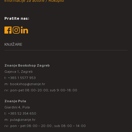
Informacije za autore / Rukopisi
Pratite nas:
KNJIŽARE
Znanje Bookshop Zagreb
Gajeva 1, Zagreb
t:
+385 1 5577 953
m:
bookshop@znanje.hr
rv: pon-pet 08:00-20:00; sub 9:00-18:00
Znanje Pula
Giardini 4, Pula
t:
+385 52 354 650
m:
pula@znanje.hr
rv: pon - pet 08:00 - 20:00 ; sub 08:00 – 14:00