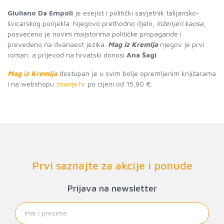
Giuliano Da Empoli
je esejist i politički savjetnik talijansko-
švicarskog porijekla. Njegovo prethodno djelo,
Inženjeri kaosa
,
posvećeno je novim majstorima političke propagande i
prevedeno na dvanaest jezika.
Mag iz Kremlja
njegov je prvi
roman, a prijevod na hrvatski donosi
Ana Šagi
.
Mag iz Kremlja
dostupan je u svim bolje opremljenim knjižarama
i na webshopu
znanje.hr
po cijeni od 15,90 €.
Prvi saznajte za akcije i ponude
Prijava na newsletter