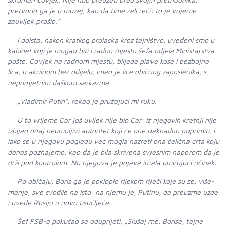
pretvorio ga je u muzej, kao da time želi reći: to je vrijeme
zauvijek prošlo.”
I doista, nakon kratkog prolaska kroz tajništvo, uvedeni smo u
kabinet koji je mogao biti i radno mjesto šefa odjela Ministarstva
pošte. Čovjek na radnom mjestu, blijede plave kose i bezbojna
lica, u akrilnom bež odijelu, imao je lice običnog zaposlenika, s
neprimjetnim daškom sarkazma
„Vladimir Putin”, rekao je pružajući mi ruku.
U to vrijeme Car još uvijek nije bio Car: iz njegovih kretnji nije
izbijao onaj neumoljivi autoritet koji će one naknadno poprimiti, i
iako se u njegovu pogledu već mogla nazreti ona čelična crta koju
danas poznajemo, kao da je bila skrivena svjesnim naporom da je
drži pod kontrolom. No njegova je pojava imala umirujući učinak.
Po običaju, Boris ga je poklopio rijekom riječi koje su se, više-
manje, sve svodile na isto: na njemu je, Putinu, da preuzme uzde
i uvede Rusiju u novo tisućljeće.
Šef FSB-a pokušao se oduprijeti. „Slušaj me, Borise, tajne