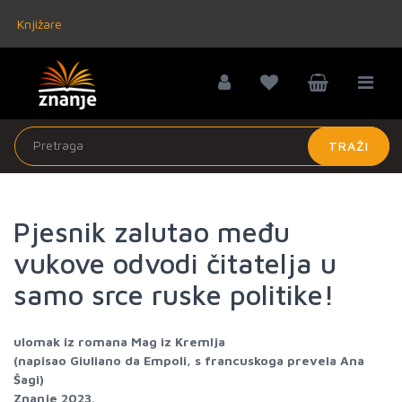
Knjižare
TRAŽI
Pjesnik zalutao među
vukove odvodi čitatelja u
samo srce ruske politike!
ulomak iz romana Mag iz Kremlja
(napisao Giuliano da Empoli, s francuskoga prevela Ana
Šagi)
Znanje 2023.