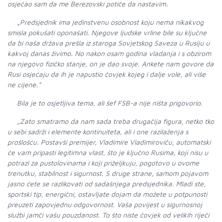
osjećao sam da me Berezovski potiče da nastavim.
„Predsjednik ima jedinstvenu osobnost koju nema nikakvog
smisla pokušati oponašati. Njegove ljudske vrline bile su ključne
da bi naša država prešla iz staroga Sovjetskog Saveza u Rusiju u
kakvoj danas živimo. No nakon osam godina vladanja i s obzirom
na njegovo fizičko stanje, on je dao svoje. Ankete nam govore da
Rusi osjećaju da ih je napustio čovjek kojeg i dalje vole, ali više
ne cijene.”
Bila je to osjetljiva tema, ali šef FSB-a nije ništa prigovorio.
„Zato smatramo da nam sada treba drugačija figura, netko tko
u sebi sadrži i elemente kontinuiteta, ali i one razilaženja s
prošlošću. Postavši premijer, Vladimire Vladimiroviču, automatski
će vam pripasti legitimna vlast, što je ključno Rusima, koji nisu u
potrazi za pustolovinama i koji priželjkuju, pogotovo u ovome
trenutku, stabilnost i sigurnost. S druge strane, samom pojavom
jasno ćete se razlikovati od sadašnjega predsjednika. Mladi ste,
sportski tip, energični, ostavljate dojam da možete u potpunosti
preuzeti zapovjednu odgovornost. Vaša povijest u sigurnosnoj
službi jamči vašu pouzdanost. To što niste čovjek od velikih riječi