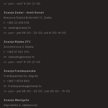
rv: pon - ned* 9:00-21:00
Znanje Zadar - Sveti Donat
Knezova Šubića Bribirskih 11, Zadar
t:
+385 23 254 518
m:
zadar@znanje.hr
rv: pon - pet 08:00 - 20:00; sub 8:00-14:00
Znanje Rijeka ZTC
Zvonimirova 3, Rijeka
t:
+385 51 581 370
m:
rijekaztc@znanje.hr
rv: pon - ned* 9:00-21:00
Znanje Frankopanska
Frankopanska 5a, Zagreb
t:
+385 1 5574 883
m:
frankopanska@znanje.hr
rv: pon - pet 08:00 - 20:00 ; sub 08:00 - 15:00
Znanje Westgate
Zaprešićka 2, Jablanovec