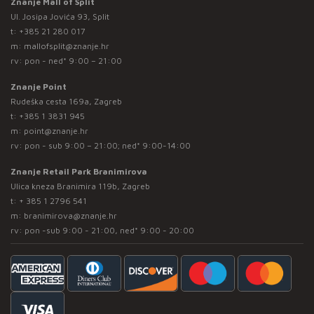
Znanje Mall of Split
Ul. Josipa Jovića 93, Split
t:
+385 21 280 017
m:
mallofsplit@znanje.hr
rv: pon - ned* 9:00 – 21:00
Znanje Point
Rudeška cesta 169a, Zagreb
t:
+385 1 3831 945
m:
point@znanje.hr
rv: pon - sub 9:00 – 21:00; ned* 9:00-14:00
Znanje Retail Park Branimirova
Ulica kneza Branimira 119b, Zagreb
t:
+ 385 1 2796 541
m:
branimirova@znanje.hr
rv: pon -sub 9:00 - 21:00, ned* 9:00 - 20:00