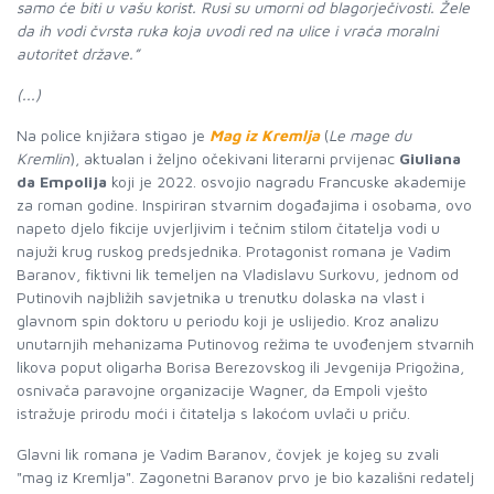
samo će biti u vašu korist. Rusi su umorni od blagorječivosti. Žele
da ih vodi čvrsta ruka koja uvodi red na ulice i vraća moralni
autoritet države.”
(...)
Na police knjižara stigao je
Mag iz Kremlja
(
Le mage du
Kremlin
), aktualan i željno očekivani literarni prvijenac
Giuliana
da Empolija
koji je 2022. osvojio nagradu Francuske akademije
za roman godine. Inspiriran stvarnim događajima i osobama, ovo
napeto djelo fikcije uvjerljivim i tečnim stilom čitatelja vodi u
najuži krug ruskog predsjednika. Protagonist romana je Vadim
Baranov, fiktivni lik temeljen na Vladislavu Surkovu, jednom od
Putinovih najbližih savjetnika u trenutku dolaska na vlast i
glavnom spin doktoru u periodu koji je uslijedio. Kroz analizu
unutarnjih mehanizama Putinovog režima te uvođenjem stvarnih
likova poput oligarha Borisa Berezovskog ili Jevgenija Prigožina,
osnivača paravojne organizacije Wagner, da Empoli vješto
istražuje prirodu moći i čitatelja s lakoćom uvlači u priču.
Glavni lik romana je Vadim Baranov, čovjek je kojeg su zvali
"mag iz Kremlja". Zagonetni Baranov prvo je bio kazališni redatelj