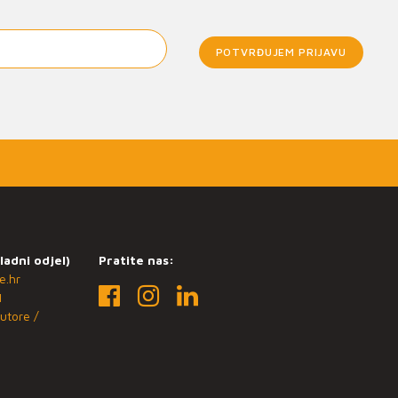
POTVRĐUJEM PRIJAVU
ladni odjel)
Pratite nas:
e.hr
1
utore /