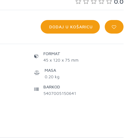
0.0
DODAJ U KOŠARICU
FORMAT
45 x 120 x 75 mm
MASA
0.20 kg
BARKOD
5407005150641