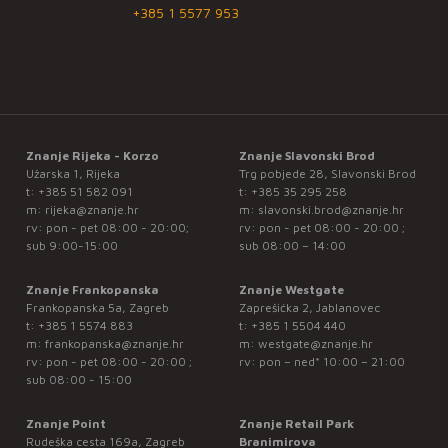
+385 1 5577 953
Znanje Rijeka - Korzo
Znanje Slavonski Brod
Užarska 1, Rijeka
Trg pobjede 28, Slavonski Brod
t:
+385 51 582 091
t:
+385 35 295 258
m:
rijeka@znanje.hr
m:
slavonski.brod@znanje.hr
rv: pon - pet 08:00 - 20:00;
rv: pon - pet 08:00 - 20:00 ;
sub 9:00-15:00
sub 08:00 – 14:00
Znanje Frankopanska
Znanje Westgate
Frankopanska 5a, Zagreb
Zaprešićka 2, Jablanovec
t:
+385 1 5574 883
t:
+385 1 5504 440
m:
frankopanska@znanje.hr
m:
westgate@znanje.hr
rv: pon - pet 08:00 - 20:00 ;
rv: pon – ned* 10:00 – 21:00
sub 08:00 - 15:00
Znanje Point
Znanje Retail Park
Rudeška cesta 169a, Zagreb
Branimirova