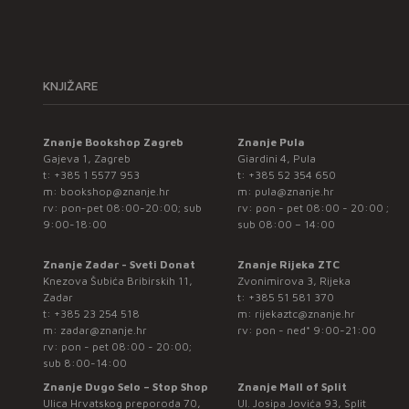
KNJIŽARE
Znanje Bookshop Zagreb
Znanje Pula
Gajeva 1, Zagreb
Giardini 4, Pula
t:
+385 1 5577 953
t:
+385 52 354 650
m:
bookshop@znanje.hr
m:
pula@znanje.hr
rv: pon-pet 08:00-20:00; sub
rv: pon - pet 08:00 - 20:00 ;
9:00-18:00
sub 08:00 – 14:00
Znanje Zadar - Sveti Donat
Znanje Rijeka ZTC
Knezova Šubića Bribirskih 11,
Zvonimirova 3, Rijeka
Zadar
t:
+385 51 581 370
t:
+385 23 254 518
m:
rijekaztc@znanje.hr
m:
zadar@znanje.hr
rv: pon - ned* 9:00-21:00
rv: pon - pet 08:00 - 20:00;
sub 8:00-14:00
Znanje Dugo Selo – Stop Shop
Znanje Mall of Split
Ulica Hrvatskog preporoda 70,
Ul. Josipa Jovića 93, Split