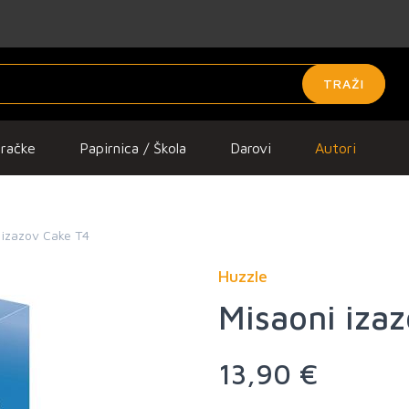
TRAŽI
gračke
Papirnica / Škola
Darovi
Autori
 izazov Cake T4
Huzzle
Misaoni iza
13,90 €