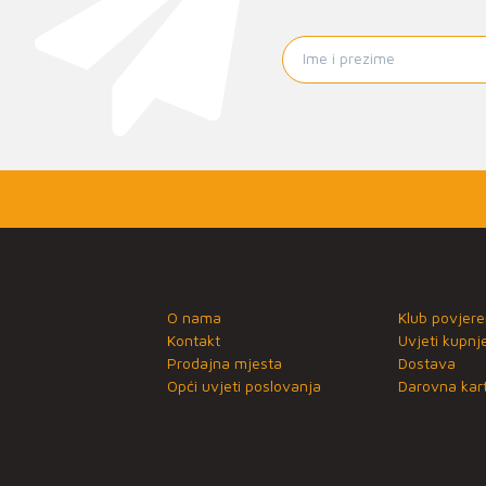
O nama
Klub povjere
Kontakt
Uvjeti kupnj
Prodajna mjesta
Dostava
Opći uvjeti poslovanja
Darovna kart