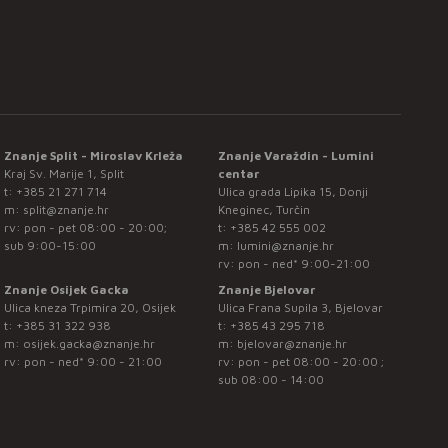
Znanje Split - Miroslav Krleža
Znanje Varaždin - Lumini
Kraj Sv. Marije 1, Split
centar
t:
+385 21 271 714
Ulica grada Lipika 15, Donji
m:
split@znanje.hr
Kneginec, Turčin
rv: pon - pet 08:00 - 20:00;
t:
+385 42 555 002
sub 9:00-15:00
m:
lumini@znanje.hr
rv: pon - ned* 9:00-21:00
Znanje Osijek Gacka
Znanje Bjelovar
Ulica kneza Trpimira 20, Osijek
Ulica Frana Supila 3, Bjelovar
t:
+385 31 322 938
t:
+385 43 295 718
m:
osijek.gacka@znanje.hr
m:
bjelovar@znanje.hr
rv: pon - ned* 9:00 - 21:00
rv: pon - pet 08:00 - 20:00 ;
sub 08:00 - 14:00