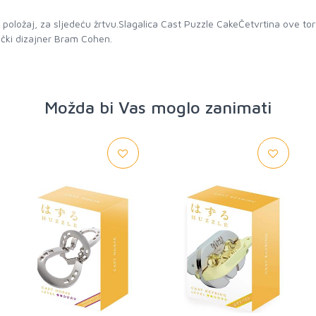
položaj, za sljedeću žrtvu.Slagalica Cast Puzzle CakeČetvrtina ove torte 
rički dizajner Bram Cohen.
Možda bi Vas moglo zanimati