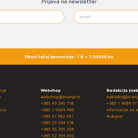
Prijava na newsletter
Fiksni tečaj konverzije: 1 € = 7,53450 kn
nja
Webshop
Redakcija (nak
e
webshop@znanje.hr
nakladni@znanj
+385 43 295 718
+385 1 3689 51
ica
+385 1 5504 440
Informacije za a
+385 51 582 091
Rukopisi
+385 23 254 518
+385 35 295 258
+385 52 354 650