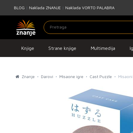
BLOG
|
Naklada ZNANJE
|
Naklada VORTO PALABRA
Knjige
Strane knjige
Multimedija
I
Znanje
Darovi
Misaone igre
Cast Puzzle
Misaoni