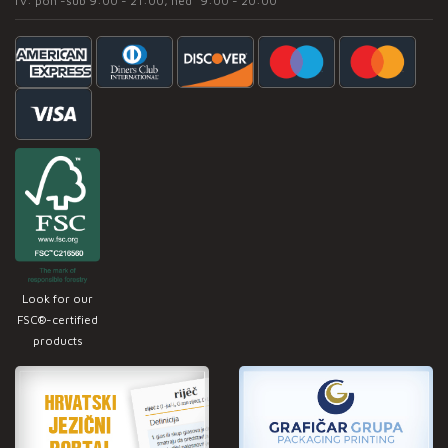
rv: pon -sub 9:00 - 21:00, ned* 9:00 - 20:00
Look for our
FSC®-certified
products