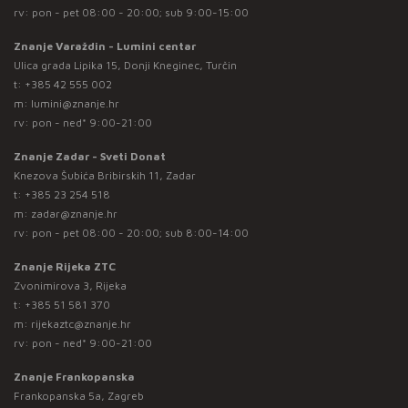
rv: pon - pet 08:00 - 20:00; sub 9:00-15:00
Znanje Varaždin - Lumini centar
Ulica grada Lipika 15, Donji Kneginec, Turčin
t:
+385 42 555 002
m:
lumini@znanje.hr
rv: pon - ned* 9:00-21:00
Znanje Zadar - Sveti Donat
Knezova Šubića Bribirskih 11, Zadar
t:
+385 23 254 518
m:
zadar@znanje.hr
rv: pon - pet 08:00 - 20:00; sub 8:00-14:00
Znanje Rijeka ZTC
Zvonimirova 3, Rijeka
t:
+385 51 581 370
m:
rijekaztc@znanje.hr
rv: pon - ned* 9:00-21:00
Znanje Frankopanska
Frankopanska 5a, Zagreb