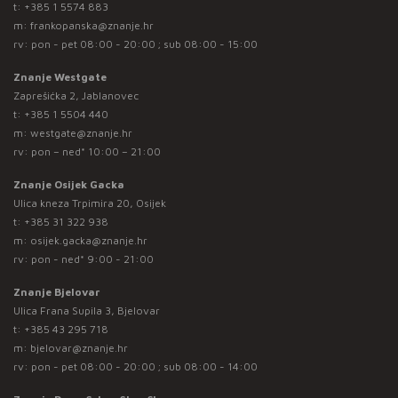
t:
+385 1 5574 883
m:
frankopanska@znanje.hr
rv: pon - pet 08:00 - 20:00 ; sub 08:00 - 15:00
Znanje Westgate
Zaprešićka 2, Jablanovec
t:
+385 1 5504 440
m:
westgate@znanje.hr
rv: pon – ned* 10:00 – 21:00
Znanje Osijek Gacka
Ulica kneza Trpimira 20, Osijek
t:
+385 31 322 938
m:
osijek.gacka@znanje.hr
rv: pon - ned* 9:00 - 21:00
Znanje Bjelovar
Ulica Frana Supila 3, Bjelovar
t:
+385 43 295 718
m:
bjelovar@znanje.hr
rv: pon - pet 08:00 - 20:00 ; sub 08:00 - 14:00