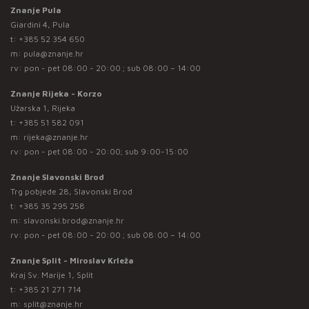
Znanje Pula
Giardini 4, Pula
t:
+385 52 354 650
m:
pula@znanje.hr
rv: pon - pet 08:00 - 20:00 ; sub 08:00 – 14:00
Znanje Rijeka - Korzo
Užarska 1, Rijeka
t:
+385 51 582 091
m:
rijeka@znanje.hr
rv: pon - pet 08:00 - 20:00; sub 9:00-15:00
Znanje Slavonski Brod
Trg pobjede 28, Slavonski Brod
t:
+385 35 295 258
m:
slavonski.brod@znanje.hr
rv: pon - pet 08:00 - 20:00 ; sub 08:00 – 14:00
Znanje Split - Miroslav Krleža
Kraj Sv. Marije 1, Split
t:
+385 21 271 714
m:
split@znanje.hr