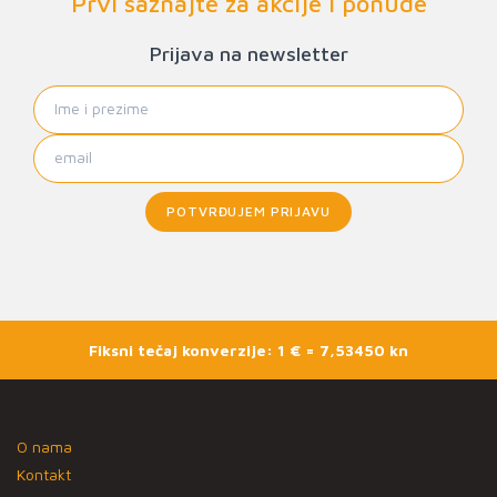
Prvi saznajte za akcije i ponude
Prijava na newsletter
POTVRĐUJEM PRIJAVU
Fiksni tečaj konverzije: 1 € = 7,53450 kn
O nama
Kontakt