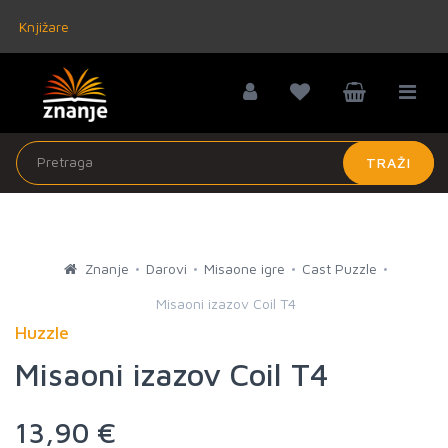
Knjižare
TRAŽI
Znanje
Darovi
Misaone igre
Cast Puzzle
Misaoni izazov Coil T4
Huzzle
Misaoni izazov Coil T4
13,90 €