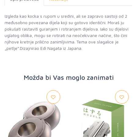
Izgleda kao kocka s rupom u sredini, ali se zapravo sastoji od 2
međusobno povezana dijela koji su gotovo identični. Moraš ju
pokušati rastaviti guranjem i rotiranjem dijelova. Iako su dijelovi
uglatog oblika, mogu se rotirati na neočekivane načine, što čini
njihove kretnje prilično zanimljivima. Tema ove slagalice je
„petlje”.Dizajnirao Edi Nagata iz Japana.
Možda bi Vas moglo zanimati