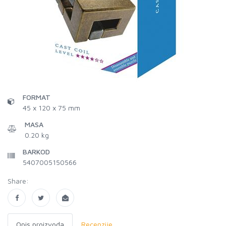
FORMAT
45 x 120 x 75 mm
MASA
0.20 kg
BARKOD
5407005150566
Share:
Opis proizvoda
Recenzije