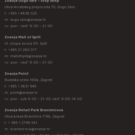
Znanje Dugo Selo – Stop Shop
Ulica Hrvatskog preporoda 70, Dugo Selo
t:
+385 1 4838 025
m:
dugo.selo@znanje.hr
rv: pon - ned* 9:00 – 21:00
Znanje Mall of Split
Ul. Josipa Jovića 93, Split
t:
+385 21 280 017
m:
mallofsplit@znanje.hr
rv: pon - ned* 9:00 – 21:00
Znanje Point
Rudeška cesta 169a, Zagreb
t:
+385 1 3831 945
m:
point@znanje.hr
rv: pon - sub 9:00 – 21:00; ned* 9:00-14:00
Znanje Retail Park Branimirova
Ulica kneza Branimira 119b, Zagreb
t:
+ 385 1 2796 541
m:
branimirova@znanje.hr