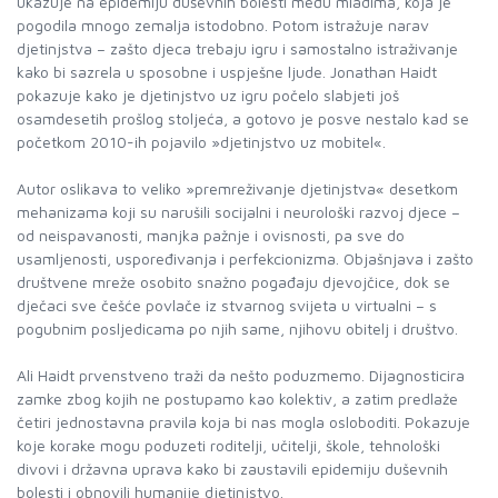
ukazuje na epidemiju duševnih bolesti među mladima, koja je
pogodila mnogo zemalja istodobno. Potom istražuje narav
djetinjstva – zašto djeca trebaju igru i samostalno istraživanje
kako bi sazrela u sposobne i uspješne ljude. Jonathan Haidt
pokazuje kako je djetinjstvo uz igru počelo slabjeti još
osamdesetih prošlog stoljeća, a gotovo je posve nestalo kad se
početkom 2010-ih pojavilo »djetinjstvo uz mobitel«.
Autor oslikava to veliko »premreživanje djetinjstva« desetkom
mehanizama koji su narušili socijalni i neurološki razvoj djece –
od neispavanosti, manjka pažnje i ovisnosti, pa sve do
usamljenosti, uspoređivanja i perfekcionizma. Objašnjava i zašto
društvene mreže osobito snažno pogađaju djevojčice, dok se
dječaci sve češće povlače iz stvarnog svijeta u virtualni – s
pogubnim posljedicama po njih same, njihovu obitelj i društvo.
Ali Haidt prvenstveno traži da nešto poduzmemo. Dijagnosticira
zamke zbog kojih ne postupamo kao kolektiv, a zatim predlaže
četiri jednostavna pravila koja bi nas mogla osloboditi. Pokazuje
koje korake mogu poduzeti roditelji, učitelji, škole, tehnološki
divovi i državna uprava kako bi zaustavili epidemiju duševnih
bolesti i obnovili humanije djetinjstvo.