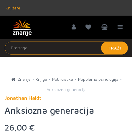
Knjižare
TRAŽI
Znanje
Knjige
Publicistika
Popularna psihologija
Anksiozna generacija
Jonathan Haidt
Anksiozna generacija
26,00 €