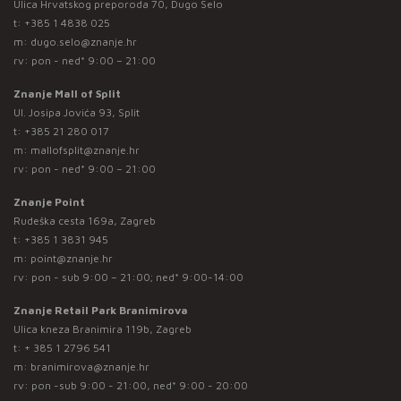
Ulica Hrvatskog preporoda 70, Dugo Selo
t:
+385 1 4838 025
m:
dugo.selo@znanje.hr
rv: pon - ned* 9:00 – 21:00
Znanje Mall of Split
Ul. Josipa Jovića 93, Split
t:
+385 21 280 017
m:
mallofsplit@znanje.hr
rv: pon - ned* 9:00 – 21:00
Znanje Point
Rudeška cesta 169a, Zagreb
t:
+385 1 3831 945
m:
point@znanje.hr
rv: pon - sub 9:00 – 21:00; ned* 9:00-14:00
Znanje Retail Park Branimirova
Ulica kneza Branimira 119b, Zagreb
t:
+ 385 1 2796 541
m:
branimirova@znanje.hr
rv: pon -sub 9:00 - 21:00, ned* 9:00 - 20:00