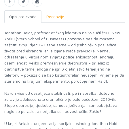
Opis proizvoda
Recenzije
Jonathan Haidt, profesor etičkog liderstva na Sveučilištu u New
Yorku (Stern School of Business) upozorava nas da moramo
zaštititi svoju djecu – i sebe same – od psiholoških posljedica
života pred ekranom jer je cijena inače previsoka. Naime,
odrastanje u virtualnom svijetu potiče anksioznost, anomiju i
osamljenost. Veliko premreživanje djetinjstva – prijelaz iz
djetinjstva temeljenoga na igri u djetinjstvo temeljeno na
telefonu – pokazalo se kao katastrofalan neuspjeh. Vrijeme je da
stanemo na kraj tom eksperimentu, poručuje nam Haidt.
Nakon više od desetljeća stabilnosti, pa i napretka, duševno
zdravlje adolescenata dramatično je palo početkom 2010-ih.
Stope depresije, tjeskobe, samoozljeđivanja i samoubojstava
naglo su porasle, a nerijetko se i udvostručile. Zašto?
U knjizi Anksiozna generacija socijalni psiholog Jonathan Haidt