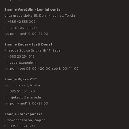
Znanje Varaždin - Lumini centar
Ulica grada Lipika 15, Donji Kneginec, Turčin
t:
+385 42 555 002
m:
lumini@znanje.hr
rv: pon - ned* 9:00-21:00
Znanje Zadar - Sveti Donat
Knezova Šubića Bribirskih 11, Zadar
t:
+385 23 254 518
m:
zadar@znanje.hr
rv: pon - pet 08:00 - 20:00; sub 8:00-14:00
Znanje Rijeka ZTC
Zvonimirova 3, Rijeka
t:
+385 51 581 370
m:
rijekaztc@znanje.hr
rv: pon - ned* 9:00-21:00
Znanje Frankopanska
Frankopanska 5a, Zagreb
t:
+385 1 5574 883