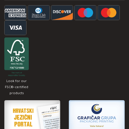
Look for our
FSC®-certified
products