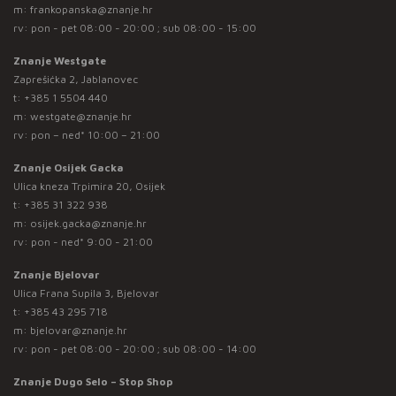
m:
frankopanska@znanje.hr
rv: pon - pet 08:00 - 20:00 ; sub 08:00 - 15:00
Znanje Westgate
Zaprešićka 2, Jablanovec
t:
+385 1 5504 440
m:
westgate@znanje.hr
rv: pon – ned* 10:00 – 21:00
Znanje Osijek Gacka
Ulica kneza Trpimira 20, Osijek
t:
+385 31 322 938
m:
osijek.gacka@znanje.hr
rv: pon - ned* 9:00 - 21:00
Znanje Bjelovar
Ulica Frana Supila 3, Bjelovar
t:
+385 43 295 718
m:
bjelovar@znanje.hr
rv: pon - pet 08:00 - 20:00 ; sub 08:00 - 14:00
Znanje Dugo Selo – Stop Shop