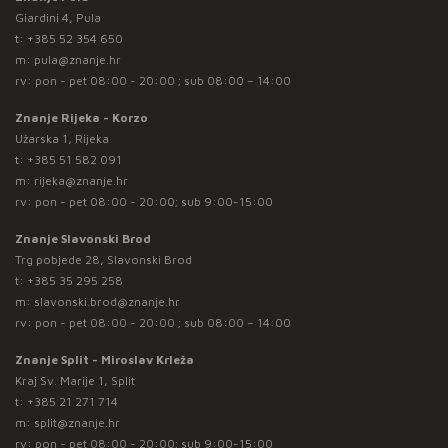
Giardini 4, Pula
t:
+385 52 354 650
m:
pula@znanje.hr
rv: pon - pet 08:00 - 20:00 ; sub 08:00 – 14:00
Znanje Rijeka - Korzo
Užarska 1, Rijeka
t:
+385 51 582 091
m:
rijeka@znanje.hr
rv: pon - pet 08:00 - 20:00; sub 9:00-15:00
Znanje Slavonski Brod
Trg pobjede 28, Slavonski Brod
t:
+385 35 295 258
m:
slavonski.brod@znanje.hr
rv: pon - pet 08:00 - 20:00 ; sub 08:00 – 14:00
Znanje Split - Miroslav Krleža
Kraj Sv. Marije 1, Split
t:
+385 21 271 714
m:
split@znanje.hr
rv: pon - pet 08:00 - 20:00; sub 9:00-15:00