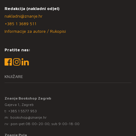
Redakcija (nakladni odjel)
nakladni@znanje.hr
+385 1 3689 511
Informacije za autore / Rukopisi
Pratite nas:
KNJIŽARE
Znanje Bookshop Zagreb
Gajeva 1, Zagreb
t:
+385 1 5577 953
m:
bookshop@znanje.hr
rv: pon-pet 08:00-20:00; sub 9:00-18:00
Znanje Pula