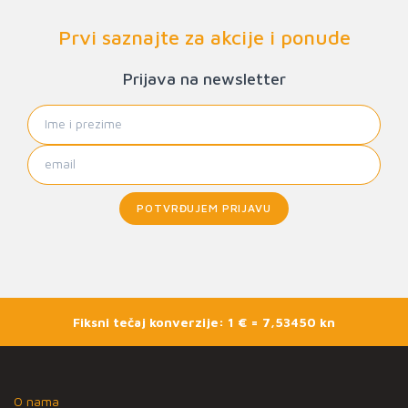
Prvi saznajte za akcije i ponude
Prijava na newsletter
POTVRĐUJEM PRIJAVU
Fiksni tečaj konverzije: 1 € = 7,53450 kn
O nama