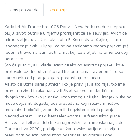
Opis proizvoda
Recenzije
Kada let Air France broj 006 Pariz – New York upadne u epsku
oluju, životi putnika u njemu promijenit će se zauvijek. Avion će
mirno sletjeti u zračnu luku John F. Kennedy u ožujku, ali, na
iznenađenje svih, u lipnju će se na zaslonima radara pojaviti još
jedan isti avion s istim putnicima, koji će sletjeti na američki vojni
aerodrom.
Što će putnici, ali i vlade učiniti? Kako objasniti tu pojavu, koje
protokole uzeti u obzir, što raditi s putnicima i avionom? To su
samo neka od pitanja koja si postavljaju političari.
Ali što da učine sami putnici? Tko je pravi ja, a tko nije, tko ima
pravo na život i kako nastaviti život sa svojim identičnim
dvojnikom? Što ako je netko umro između ožujka i lipnja? Nitko ne
može objasniti događaj bez presedana koji izaziva mnoštvo
moralnih, teoloških, znanstvenih i egzistencijalnih pitanja.
Nagrađivani milijunski bestseler Anomalija francuskog pisca
Hervéa Le Telliera, dobitnika najprestižnije francuske nagrade
Goncourt za 2020., probija sve žanrovske barijere, u svijetu
prepunom bojazni oštroumno postavljajući čitatelju ono