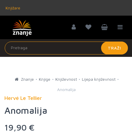
Knjižare
TRAŽI
Znanje
Knjige
Književnost
Lijepa književnost
Anomalija
Hervé Le Tellier
Anomalija
19,90 €