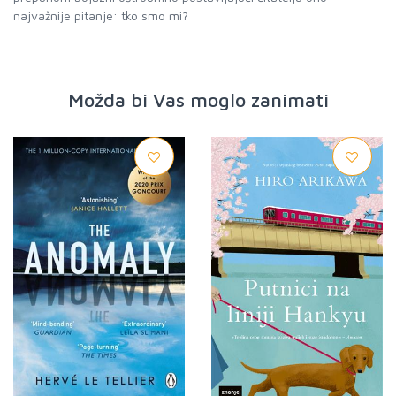
najvažnije pitanje: tko smo mi?
Možda bi Vas moglo zanimati