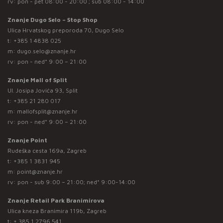
rv: pon - pet 08:00 - 20:00 ; sub 08:00 - 14:00
Znanje Dugo Selo – Stop Shop
Ulica Hrvatskog preporoda 70, Dugo Selo
t:
+385 1 4838 025
m:
dugo.selo@znanje.hr
rv: pon - ned* 9:00 – 21:00
Znanje Mall of Split
Ul. Josipa Jovića 93, Split
t:
+385 21 280 017
m:
mallofsplit@znanje.hr
rv: pon - ned* 9:00 – 21:00
Znanje Point
Rudeška cesta 169a, Zagreb
t:
+385 1 3831 945
m:
point@znanje.hr
rv: pon - sub 9:00 – 21:00; ned* 9:00-14:00
Znanje Retail Park Branimirova
Ulica kneza Branimira 119b, Zagreb
t:
+ 385 1 2796 541