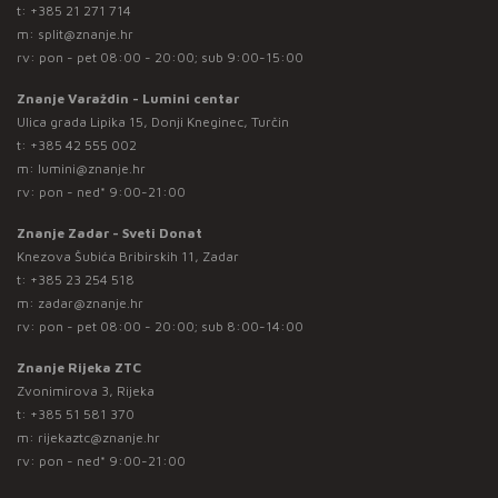
t:
+385 21 271 714
m:
split@znanje.hr
rv: pon - pet 08:00 - 20:00; sub 9:00-15:00
Znanje Varaždin - Lumini centar
Ulica grada Lipika 15, Donji Kneginec, Turčin
t:
+385 42 555 002
m:
lumini@znanje.hr
rv: pon - ned* 9:00-21:00
Znanje Zadar - Sveti Donat
Knezova Šubića Bribirskih 11, Zadar
t:
+385 23 254 518
m:
zadar@znanje.hr
rv: pon - pet 08:00 - 20:00; sub 8:00-14:00
Znanje Rijeka ZTC
Zvonimirova 3, Rijeka
t:
+385 51 581 370
m:
rijekaztc@znanje.hr
rv: pon - ned* 9:00-21:00