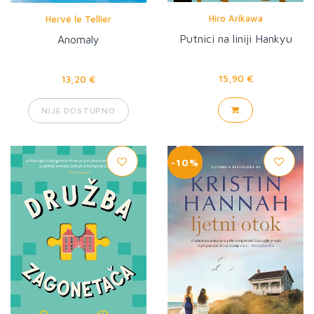
Hiro Arikawa
Hervé le Tellier
Putnici na liniji Hankyu
Anomaly
15,90 €
13,20 €
NIJE DOSTUPNO
-10%