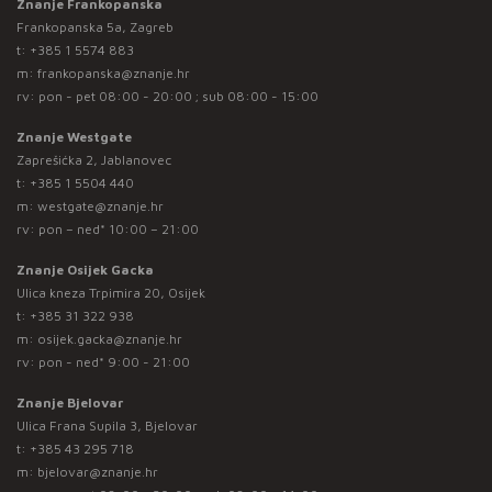
Znanje Frankopanska
Frankopanska 5a, Zagreb
t:
+385 1 5574 883
m:
frankopanska@znanje.hr
rv: pon - pet 08:00 - 20:00 ; sub 08:00 - 15:00
Znanje Westgate
Zaprešićka 2, Jablanovec
t:
+385 1 5504 440
m:
westgate@znanje.hr
rv: pon – ned* 10:00 – 21:00
Znanje Osijek Gacka
Ulica kneza Trpimira 20, Osijek
t:
+385 31 322 938
m:
osijek.gacka@znanje.hr
rv: pon - ned* 9:00 - 21:00
Znanje Bjelovar
Ulica Frana Supila 3, Bjelovar
t:
+385 43 295 718
m:
bjelovar@znanje.hr