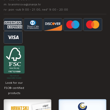
m:
branimirova@znanje.hr
rv: pon -sub 9:00 - 21:00, ned* 9:00 - 20:00
Look for our
FSC®-certified
products