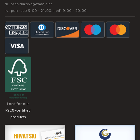
m:
branimirova@znanje.hr
rv: pon -sub 9:00 - 21:00, ned* 9:00 - 20:00
Look for our
FSC®-certified
products