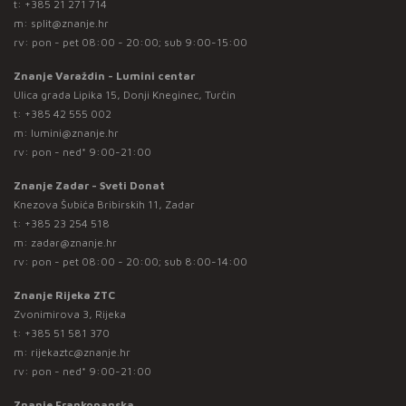
t:
+385 21 271 714
m:
split@znanje.hr
rv: pon - pet 08:00 - 20:00; sub 9:00-15:00
Znanje Varaždin - Lumini centar
Ulica grada Lipika 15, Donji Kneginec, Turčin
t:
+385 42 555 002
m:
lumini@znanje.hr
rv: pon - ned* 9:00-21:00
Znanje Zadar - Sveti Donat
Knezova Šubića Bribirskih 11, Zadar
t:
+385 23 254 518
m:
zadar@znanje.hr
rv: pon - pet 08:00 - 20:00; sub 8:00-14:00
Znanje Rijeka ZTC
Zvonimirova 3, Rijeka
t:
+385 51 581 370
m:
rijekaztc@znanje.hr
rv: pon - ned* 9:00-21:00
Znanje Frankopanska