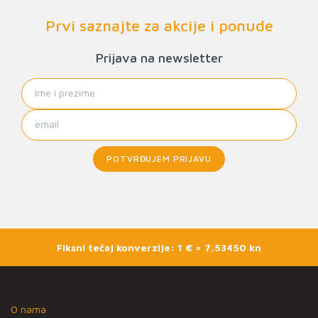
Prvi saznajte za akcije i ponude
Prijava na newsletter
POTVRĐUJEM PRIJAVU
Fiksni tečaj konverzije: 1 € = 7,53450 kn
O nama