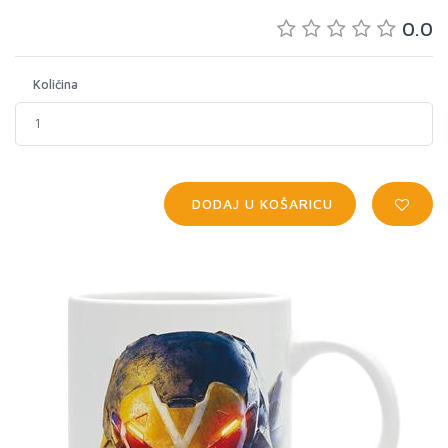
0.0
Količina
DODAJ U KOŠARICU