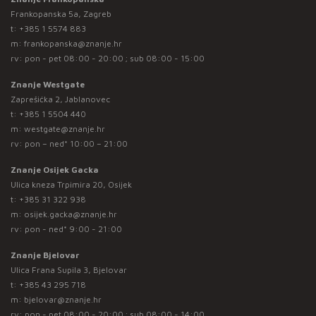
Frankopanska 5a, Zagreb
t:
+385 1 5574 883
m:
frankopanska@znanje.hr
rv: pon - pet 08:00 - 20:00 ; sub 08:00 - 15:00
Znanje Westgate
Zaprešićka 2, Jablanovec
t:
+385 1 5504 440
m:
westgate@znanje.hr
rv: pon – ned* 10:00 – 21:00
Znanje Osijek Gacka
Ulica kneza Trpimira 20, Osijek
t:
+385 31 322 938
m:
osijek.gacka@znanje.hr
rv: pon - ned* 9:00 - 21:00
Znanje Bjelovar
Ulica Frana Supila 3, Bjelovar
t:
+385 43 295 718
m:
bjelovar@znanje.hr
rv: pon - pet 08:00 - 20:00 ; sub 08:00 - 14:00