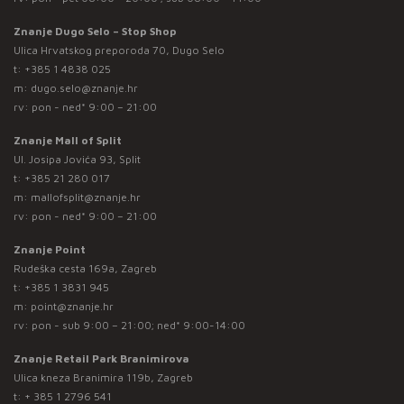
Znanje Dugo Selo – Stop Shop
Ulica Hrvatskog preporoda 70, Dugo Selo
t:
+385 1 4838 025
m:
dugo.selo@znanje.hr
rv: pon - ned* 9:00 – 21:00
Znanje Mall of Split
Ul. Josipa Jovića 93, Split
t:
+385 21 280 017
m:
mallofsplit@znanje.hr
rv: pon - ned* 9:00 – 21:00
Znanje Point
Rudeška cesta 169a, Zagreb
t:
+385 1 3831 945
m:
point@znanje.hr
rv: pon - sub 9:00 – 21:00; ned* 9:00-14:00
Znanje Retail Park Branimirova
Ulica kneza Branimira 119b, Zagreb
t:
+ 385 1 2796 541