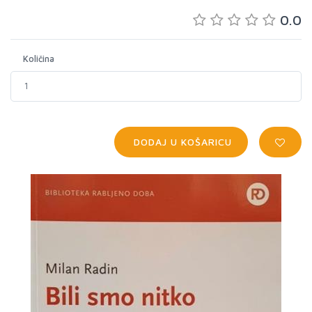
0.0
Količina
DODAJ U KOŠARICU