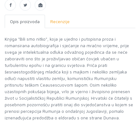
Opis proizvoda
Recenzije
Knjiga "Bili smo nitko", koja je ujedno i putopisna proza i
romansirana autobiografija i sjećanje na mračno vrijeme, prije
svega je intelektualna odluka odvažnog pojedinca da se neće
zaboraviti ono što je proživljavao običan čovjek ubačen u
turbulentnu epohu i na granicu svjetova. Priča prati
šesnaestogodišnjeg mladića koji s majkom i nekoliko zemljaka
odluči napustiti vlastitu zemlju, komunističku Rumunjsku
pritisnutu teškom Ceausescuovom šapom. Osim nekoliko
uzastopnih pokušaja bijega, vrlo je vjerno i živopisno prenesen
život u Socijalističkoj Republici Rumunjskoj. Hrvatski će čitatelji s
posebnom pozornošću pratiti onaj dio svjedočanstva u kojem se
prenosi percepcija Rumunja o ondašnjoj Jugoslaviji, pomalo
iznenađujuća predodžba o eldoradu s one strane Dunava.