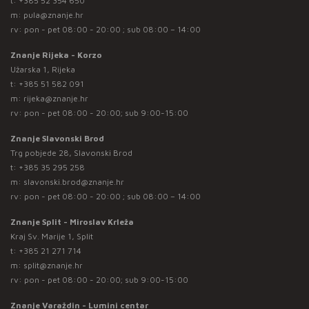
t:
+385 52 354 650
m:
pula@znanje.hr
rv: pon - pet 08:00 - 20:00 ; sub 08:00 – 14:00
Znanje Rijeka - Korzo
Užarska 1, Rijeka
t:
+385 51 582 091
m:
rijeka@znanje.hr
rv: pon - pet 08:00 - 20:00; sub 9:00-15:00
Znanje Slavonski Brod
Trg pobjede 28, Slavonski Brod
t:
+385 35 295 258
m:
slavonski.brod@znanje.hr
rv: pon - pet 08:00 - 20:00 ; sub 08:00 – 14:00
Znanje Split - Miroslav Krleža
Kraj Sv. Marije 1, Split
t:
+385 21 271 714
m:
split@znanje.hr
rv: pon - pet 08:00 - 20:00; sub 9:00-15:00
Znanje Varaždin - Lumini centar