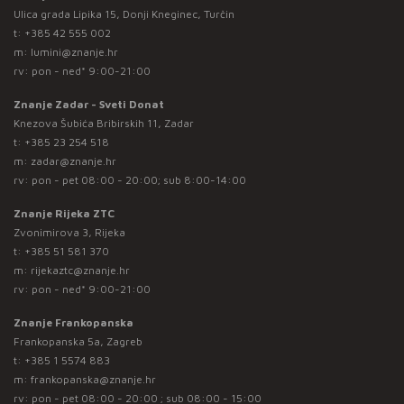
Ulica grada Lipika 15, Donji Kneginec, Turčin
t:
+385 42 555 002
m:
lumini@znanje.hr
rv: pon - ned* 9:00-21:00
Znanje Zadar - Sveti Donat
Knezova Šubića Bribirskih 11, Zadar
t:
+385 23 254 518
m:
zadar@znanje.hr
rv: pon - pet 08:00 - 20:00; sub 8:00-14:00
Znanje Rijeka ZTC
Zvonimirova 3, Rijeka
t:
+385 51 581 370
m:
rijekaztc@znanje.hr
rv: pon - ned* 9:00-21:00
Znanje Frankopanska
Frankopanska 5a, Zagreb
t:
+385 1 5574 883
m:
frankopanska@znanje.hr
rv: pon - pet 08:00 - 20:00 ; sub 08:00 - 15:00