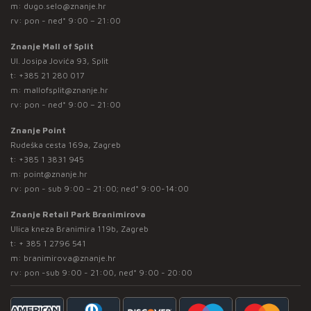
m:
dugo.selo@znanje.hr
rv: pon - ned* 9:00 – 21:00
Znanje Mall of Split
Ul. Josipa Jovića 93, Split
t:
+385 21 280 017
m:
mallofsplit@znanje.hr
rv: pon - ned* 9:00 – 21:00
Znanje Point
Rudeška cesta 169a, Zagreb
t:
+385 1 3831 945
m:
point@znanje.hr
rv: pon - sub 9:00 – 21:00; ned* 9:00-14:00
Znanje Retail Park Branimirova
Ulica kneza Branimira 119b, Zagreb
t:
+ 385 1 2796 541
m:
branimirova@znanje.hr
rv: pon -sub 9:00 - 21:00, ned* 9:00 - 20:00