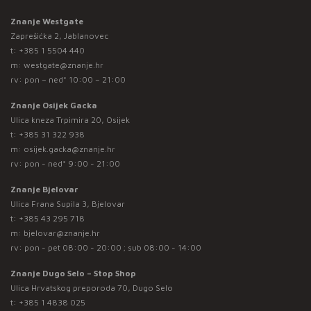
Znanje Westgate
Zaprešićka 2, Jablanovec
t:
+385 1 5504 440
m:
westgate@znanje.hr
rv: pon – ned* 10:00 – 21:00
Znanje Osijek Gacka
Ulica kneza Trpimira 20, Osijek
t:
+385 31 322 938
m:
osijek.gacka@znanje.hr
rv: pon - ned* 9:00 - 21:00
Znanje Bjelovar
Ulica Frana Supila 3, Bjelovar
t:
+385 43 295 718
m:
bjelovar@znanje.hr
rv: pon - pet 08:00 - 20:00 ; sub 08:00 - 14:00
Znanje Dugo Selo – Stop Shop
Ulica Hrvatskog preporoda 70, Dugo Selo
t:
+385 1 4838 025