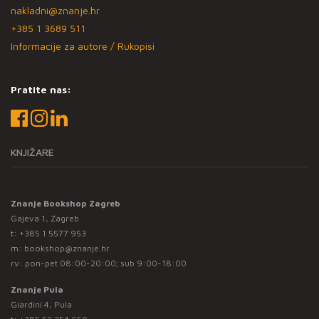
nakladni@znanje.hr
+385 1 3689 511
Informacije za autore / Rukopisi
Pratite nas:
KNJIŽARE
Znanje Bookshop Zagreb
Gajeva 1, Zagreb
t:
+385 1 5577 953
m:
bookshop@znanje.hr
rv: pon-pet 08:00-20:00; sub 9:00-18:00
Znanje Pula
Giardini 4, Pula