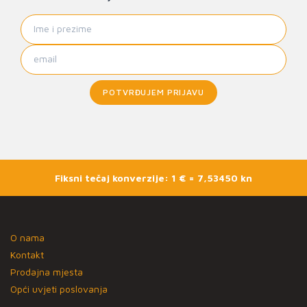
POTVRĐUJEM PRIJAVU
Fiksni tečaj konverzije: 1 € = 7,53450 kn
O nama
Kontakt
Prodajna mjesta
Opći uvjeti poslovanja