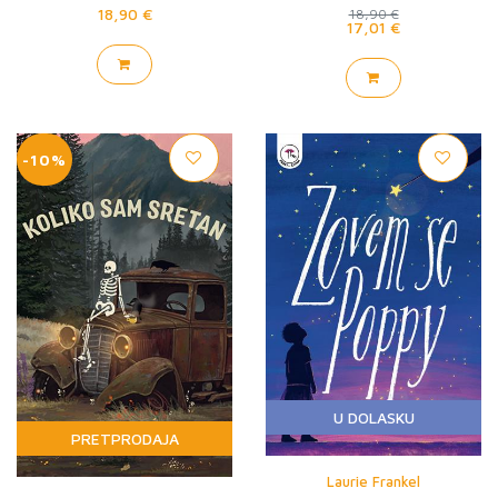
18,90 €
18,90 €
17,01 €
-10%
U DOLASKU
PRETPRODAJA
Laurie Frankel