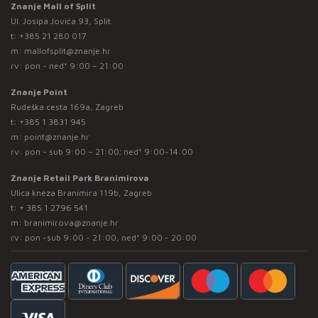
Znanje Mall of Split
Ul. Josipa Jovića 93, Split
t:
+385 21 280 017
m:
mallofsplit@znanje.hr
rv: pon - ned* 9:00 – 21:00
Znanje Point
Rudeška cesta 169a, Zagreb
t:
+385 1 3831 945
m:
point@znanje.hr
rv: pon - sub 9:00 – 21:00; ned* 9:00-14:00
Znanje Retail Park Branimirova
Ulica kneza Branimira 119b, Zagreb
t:
+ 385 1 2796 541
m:
branimirova@znanje.hr
rv: pon -sub 9:00 - 21:00, ned* 9:00 - 20:00