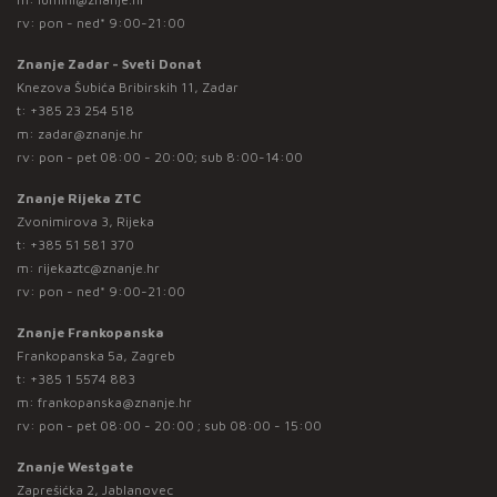
rv: pon - ned* 9:00-21:00
Znanje Zadar - Sveti Donat
Knezova Šubića Bribirskih 11, Zadar
t:
+385 23 254 518
m:
zadar@znanje.hr
rv: pon - pet 08:00 - 20:00; sub 8:00-14:00
Znanje Rijeka ZTC
Zvonimirova 3, Rijeka
t:
+385 51 581 370
m:
rijekaztc@znanje.hr
rv: pon - ned* 9:00-21:00
Znanje Frankopanska
Frankopanska 5a, Zagreb
t:
+385 1 5574 883
m:
frankopanska@znanje.hr
rv: pon - pet 08:00 - 20:00 ; sub 08:00 - 15:00
Znanje Westgate
Zaprešićka 2, Jablanovec