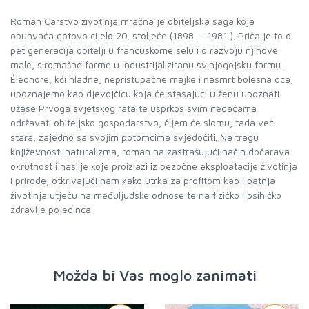
Roman Carstvo životinja mračna je obiteljska saga koja
obuhvaća gotovo cijelo 20. stoljeće (1898. – 1981.). Priča je to o
pet generacija obitelji u francuskome selu i o razvoju njihove
male, siromašne farme u industrijaliziranu svinjogojsku farmu.
Éléonore, kći hladne, nepristupačne majke i nasmrt bolesna oca,
upoznajemo kao djevojčicu koja će stasajući u ženu upoznati
užase Prvoga svjetskog rata te usprkos svim nedaćama
održavati obiteljsko gospodarstvo, čijem će slomu, tada već
stara, zajedno sa svojim potomcima svjedočiti. Na tragu
književnosti naturalizma, roman na zastrašujući način dočarava
okrutnost i nasilje koje proizlazi iz bezočne eksploatacije životinja
i prirode, otkrivajući nam kako utrka za profitom kao i patnja
životinja utječu na međuljudske odnose te na fizičko i psihičko
zdravlje pojedinca.
Možda bi Vas moglo zanimati