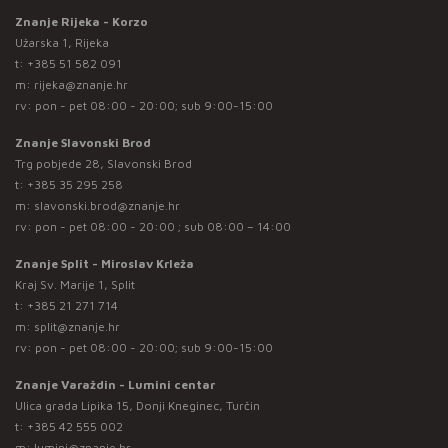
Znanje Rijeka - Korzo
Užarska 1, Rijeka
t:
+385 51 582 091
m:
rijeka@znanje.hr
rv: pon - pet 08:00 - 20:00; sub 9:00-15:00
Znanje Slavonski Brod
Trg pobjede 28, Slavonski Brod
t:
+385 35 295 258
m:
slavonski.brod@znanje.hr
rv: pon - pet 08:00 - 20:00 ; sub 08:00 – 14:00
Znanje Split - Miroslav Krleža
Kraj Sv. Marije 1, Split
t:
+385 21 271 714
m:
split@znanje.hr
rv: pon - pet 08:00 - 20:00; sub 9:00-15:00
Znanje Varaždin - Lumini centar
Ulica grada Lipika 15, Donji Kneginec, Turčin
t:
+385 42 555 002
m:
lumini@znanje.hr