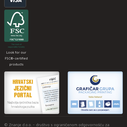
Look for our
FSC®-certified
products
© Znanje d.o.o. - društvo s ograničenom odgovornošću za