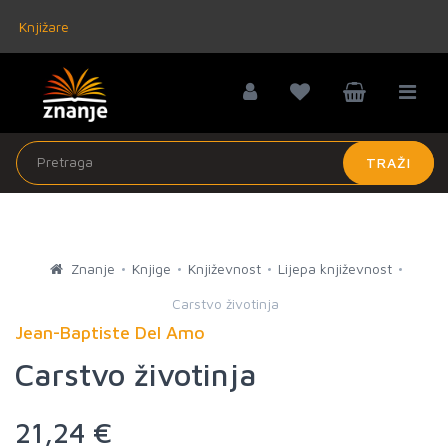
Knjižare
TRAŽI
Znanje
Knjige
Književnost
Lijepa književnost
Carstvo životinja
Jean-Baptiste Del Amo
Carstvo životinja
21,24 €