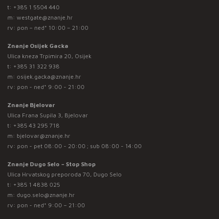
t:
+385 1 5504 440
m:
westgate@znanje.hr
rv: pon – ned* 10:00 – 21:00
Znanje Osijek Gacka
Ulica kneza Trpimira 20, Osijek
t:
+385 31 322 938
m:
osijek.gacka@znanje.hr
rv: pon - ned* 9:00 - 21:00
Znanje Bjelovar
Ulica Frana Supila 3, Bjelovar
t:
+385 43 295 718
m:
bjelovar@znanje.hr
rv: pon - pet 08:00 - 20:00 ; sub 08:00 - 14:00
Znanje Dugo Selo – Stop Shop
Ulica Hrvatskog preporoda 70, Dugo Selo
t:
+385 1 4838 025
m:
dugo.selo@znanje.hr
rv: pon - ned* 9:00 – 21:00