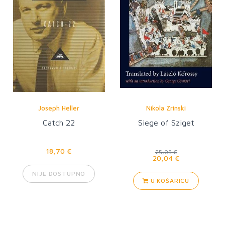
Joseph Heller
Nikola Zrinski
Catch 22
Siege of Sziget
18,70 €
25,05 €
20,04 €
NIJE DOSTUPNO
U KOŠARICU