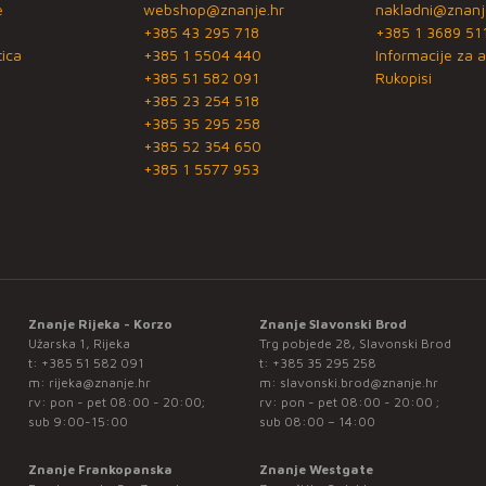
e
webshop@znanje.hr
nakladni@znanj
+385 43 295 718
+385 1 3689 51
ica
+385 1 5504 440
Informacije za a
+385 51 582 091
Rukopisi
+385 23 254 518
+385 35 295 258
+385 52 354 650
+385 1 5577 953
Znanje Rijeka - Korzo
Znanje Slavonski Brod
Užarska 1, Rijeka
Trg pobjede 28, Slavonski Brod
t:
+385 51 582 091
t:
+385 35 295 258
m:
rijeka@znanje.hr
m:
slavonski.brod@znanje.hr
rv: pon - pet 08:00 - 20:00;
rv: pon - pet 08:00 - 20:00 ;
sub 9:00-15:00
sub 08:00 – 14:00
Znanje Frankopanska
Znanje Westgate