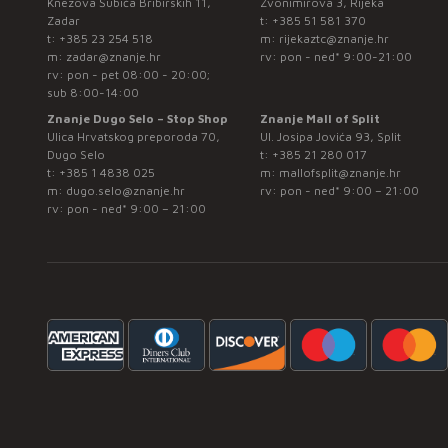
Knezova Šubića Bribirskih 11,
Zvonimirova 3, Rijeka
Zadar
t:
+385 51 581 370
t:
+385 23 254 518
m:
rijekaztc@znanje.hr
m:
zadar@znanje.hr
rv: pon - ned* 9:00-21:00
rv: pon - pet 08:00 - 20:00;
sub 8:00-14:00
Znanje Dugo Selo – Stop Shop
Znanje Mall of Split
Ulica Hrvatskog preporoda 70,
Ul. Josipa Jovića 93, Split
Dugo Selo
t:
+385 21 280 017
t:
+385 1 4838 025
m:
mallofsplit@znanje.hr
m:
dugo.selo@znanje.hr
rv: pon - ned* 9:00 – 21:00
rv: pon - ned* 9:00 – 21:00