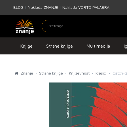
BLOG
|
Naklada ZNANJE
|
Naklada VORTO PALABRA
Knjige
Strane knjige
Multimedija
I
Znanje
Strane knjige
Književnost
Klasici
Catch-