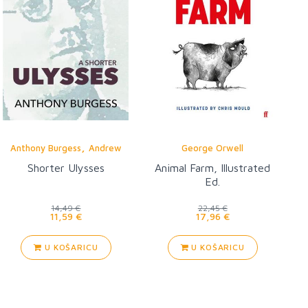
,
Anthony Burgess
Andrew
George Orwell
Biswell
Shorter Ulysses
Animal Farm, Illustrated
Ed.
14,49 €
22,45 €
11,59 €
17,96 €
U KOŠARICU
U KOŠARICU