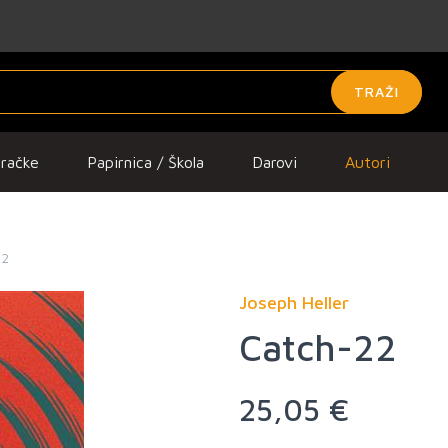
TRAŽI
gračke
Papirnica / Škola
Darovi
Autori
22
Joseph Heller
Catch-22
25,05 €