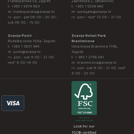
Frankopanska 5a, Zagreb
Zaprešićka 2, Jablanovec
t:
+385 1 5574 883
t:
+385 1 5504 440
m:
frankopanska@znanje.hr
m:
westgate@znanje.hr
rv: pon - pet 08:00 - 20:00 ;
rv: pon – ned* 10:00 – 21:00
sub 08:00 - 15:00
Znanje Point
Znanje Retail Park
Rudeška cesta 169a, Zagreb
Branimirova
t:
+385 1 3831 945
Ulica kneza Branimira 119b,
m:
point@znanje.hr
Zagreb
rv: pon - sub 9:00 – 21:00;
t:
+ 385 1 2796 541
ned* 9:00-14:00
m:
branimirova@znanje.hr
rv: pon -sub 9:00 - 21:00, ned*
9:00 - 20:00
Look for our
FSC®-certified