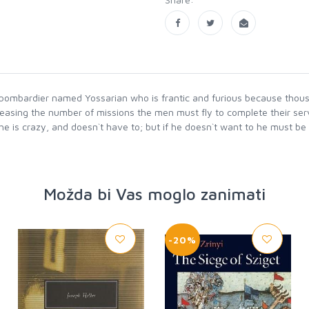
 a bombardier named Yossarian who is frantic and furious because thousa
reasing the number of missions the men must fly to complete their ser
s he is crazy, and doesn`t have to; but if he doesn`t want to he must be
Možda bi Vas moglo zanimati
-20%