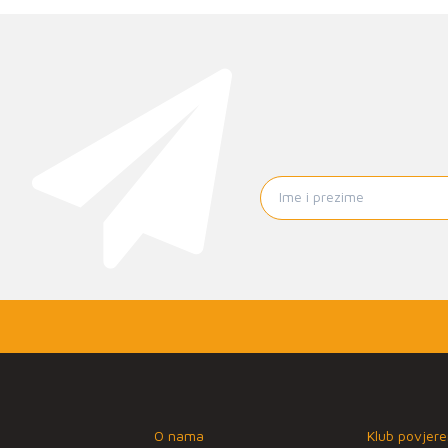
O nama
Klub povjere