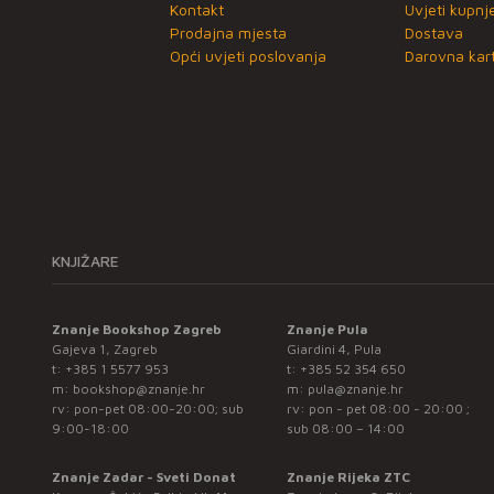
Kontakt
Uvjeti kupnj
Prodajna mjesta
Dostava
Opći uvjeti poslovanja
Darovna kart
KNJIŽARE
Znanje Bookshop Zagreb
Znanje Pula
Gajeva 1, Zagreb
Giardini 4, Pula
t:
+385 1 5577 953
t:
+385 52 354 650
m:
bookshop@znanje.hr
m:
pula@znanje.hr
rv: pon-pet 08:00-20:00; sub
rv: pon - pet 08:00 - 20:00 ;
9:00-18:00
sub 08:00 – 14:00
Znanje Zadar - Sveti Donat
Znanje Rijeka ZTC