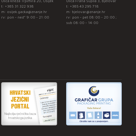
Ulica kneza Trpimira 20, Osijek
Ulica Frana Supila 3, Bjelovar
t:
+385 31 322 938
t:
+385 43 295 718
m:
osijek.gacka@znanje.hr
m:
bjelovar@znanje.hr
rv: pon - ned* 9:00 - 21:00
rv: pon - pet 08:00 - 20:00 ;
sub 08:00 - 14:00