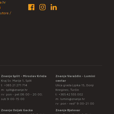
e.hr
1
utore /
Znanje Split - Miroslav Krleža
Znanje Varaždin - Lumini
Kraj Sv. Marije 1, Split
centar
t:
+385 21 271 714
Ulica grada Lipika 15, Donji
m:
split@znanje.hr
Kneginec, Turčin
rv: pon - pet 08:00 - 20:00;
t:
+385 42 555 002
sub 9:00-15:00
m:
lumini@znanje.hr
rv: pon - ned* 9:00-21:00
Znanje Osijek Gacka
Znanje Bjelovar