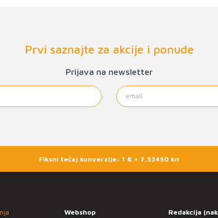
Prvi saznajte za akcije i ponude
Prijava na newsletter
Fiksni tečaj konverzije: 1 € = 7,53450 kn
nja
Webshop
Redakcija (nak