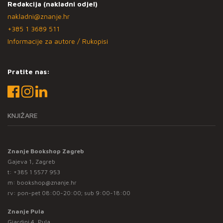
Redakcija (nakladni odjel)
nakladni@znanje.hr
+385 1 3689 511
Informacije za autore / Rukopisi
Pratite nas:
KNJIŽARE
Znanje Bookshop Zagreb
Gajeva 1, Zagreb
t:
+385 1 5577 953
m:
bookshop@znanje.hr
rv: pon-pet 08:00-20:00; sub 9:00-18:00
Znanje Pula
Giardini 4, Pula