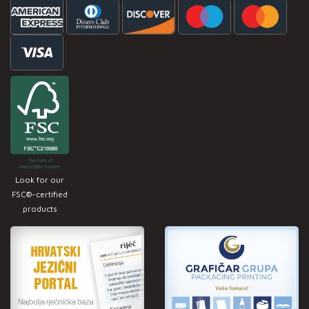
Look for our
FSC®-certified
products