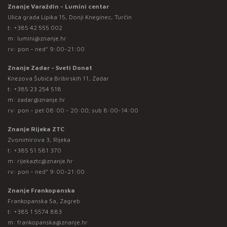
Znanje Varaždin - Lumini centar
Ulica grada Lipika 15, Donji Kneginec, Turčin
t:
+385 42 555 002
m:
lumini@znanje.hr
rv: pon - ned* 9:00-21:00
Znanje Zadar - Sveti Donat
Knezova Šubića Bribirskih 11, Zadar
t:
+385 23 254 518
m:
zadar@znanje.hr
rv: pon - pet 08:00 - 20:00; sub 8:00-14:00
Znanje Rijeka ZTC
Zvonimirova 3, Rijeka
t:
+385 51 581 370
m:
rijekaztc@znanje.hr
rv: pon - ned* 9:00-21:00
Znanje Frankopanska
Frankopanska 5a, Zagreb
t:
+385 1 5574 883
m:
frankopanska@znanje.hr