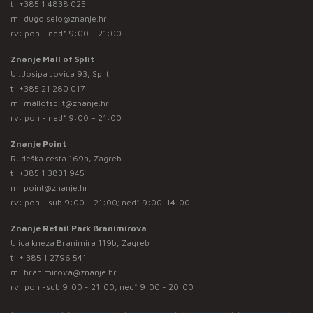
t:
+385 1 4838 025
m:
dugo.selo@znanje.hr
rv: pon - ned* 9:00 – 21:00
Znanje Mall of Split
Ul. Josipa Jovića 93, Split
t:
+385 21 280 017
m:
mallofsplit@znanje.hr
rv: pon - ned* 9:00 – 21:00
Znanje Point
Rudeška cesta 169a, Zagreb
t:
+385 1 3831 945
m:
point@znanje.hr
rv: pon - sub 9:00 – 21:00; ned* 9:00-14:00
Znanje Retail Park Branimirova
Ulica kneza Branimira 119b, Zagreb
t:
+ 385 1 2796 541
m:
branimirova@znanje.hr
rv: pon -sub 9:00 - 21:00, ned* 9:00 - 20:00