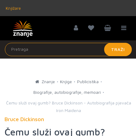
Knjižare
TRAŽI
Znanje
Knjige
Publicistika
Biografije, autobiografije, memoari
Čemu služi ovaj gumb? Bruce Dickinson - Autobiografija pjevača
Iron Maidena
Bruce Dickinson
Čemu služi ovaj gumb?