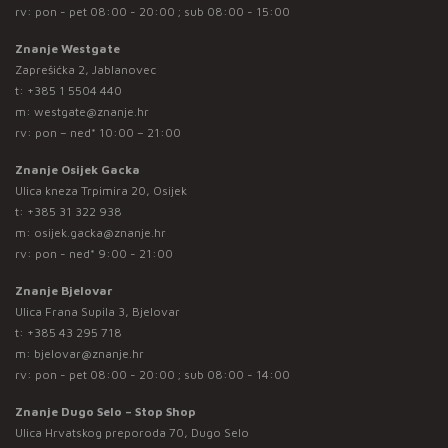
rv: pon - pet 08:00 - 20:00 ; sub 08:00 - 15:00
Znanje Westgate
Zaprešićka 2, Jablanovec
t:
+385 1 5504 440
m:
westgate@znanje.hr
rv: pon – ned* 10:00 – 21:00
Znanje Osijek Gacka
Ulica kneza Trpimira 20, Osijek
t:
+385 31 322 938
m:
osijek.gacka@znanje.hr
rv: pon - ned* 9:00 - 21:00
Znanje Bjelovar
Ulica Frana Supila 3, Bjelovar
t:
+385 43 295 718
m:
bjelovar@znanje.hr
rv: pon - pet 08:00 - 20:00 ; sub 08:00 - 14:00
Znanje Dugo Selo – Stop Shop
Ulica Hrvatskog preporoda 70, Dugo Selo