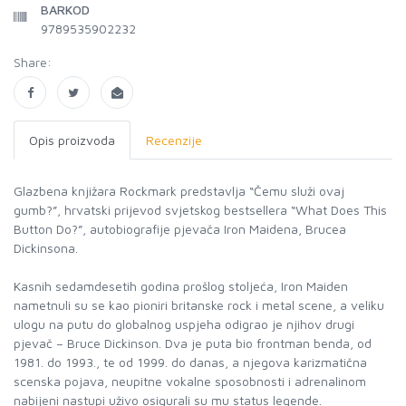
BARKOD
9789535902232
Share:
Opis proizvoda
Recenzije
Glazbena knjižara Rockmark predstavlja “Čemu služi ovaj
gumb?”, hrvatski prijevod svjetskog bestsellera “What Does This
Button Do?”, autobiografije pjevača Iron Maidena, Brucea
Dickinsona.
Kasnih sedamdesetih godina prošlog stoljeća, Iron Maiden
nametnuli su se kao pioniri britanske rock i metal scene, a veliku
ulogu na putu do globalnog uspjeha odigrao je njihov drugi
pjevač – Bruce Dickinson. Dva je puta bio frontman benda, od
1981. do 1993., te od 1999. do danas, a njegova karizmatična
scenska pojava, neupitne vokalne sposobnosti i adrenalinom
nabijeni nastupi uživo osigurali su mu status legende.