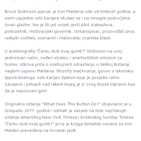
Bruce Dickinson pjevač je Iron Maidena više od trideset godina, a
osim uspješne solo karijere okušao se i na mnogim područjima
izvan glazbe: bio je (ili još uvijek jest) pilot zrakoplova,
poduzetnik, motivacijski govornik, romanopisac, proizvođač piva,
radijski voditelj, scenarist i mačevalac svjetske klase.
U autobiografiji “Čemu služi ovaj gumb?” Dickinson na svoj
jedinstven način, vođen strašću i anarhističkim smislom za
humor, otkriva priče o osebujnom odrastanju u Velikoj Britaniji,
naglom usponu Maidena, filozofiji mačevanja, govori o iskonskoj
ljepoti Boeinga, solo karijeri tijekom koje je posjetio ratno
Sarajevo i pobjedi nad rakom kojeg je iz svog života otpravio kao
da je nepozvani gost.
Originalno izdanje “What Does This Button Do?” objavljeno je u
listopadu 2017. godine i odmah je zasjelo na liste najčitanijih
izdanja američkog New York Timesa i britanskog Sunday Timesa.
“Čemu služi ovaj gumb?” prva je knjiga tematski vezana za Iron
Maiden prevedena na hrvatski jezik.