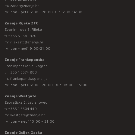
m:
zadar@znanje.hr
rv: pon - pet 08:00 - 20:00; sub 8:00-14:00
Znanje Rijeka ZTC
Zvonimirova 3, Rijeka
t:
+385 51 581 370
m:
rijekaztc@znanje.hr
rv: pon - ned* 9:00-21:00
Znanje Frankopanska
Frankopanska 5a, Zagreb
t:
+385 1 5574 883
m:
frankopanska@znanje.hr
rv: pon - pet 08:00 - 20:00 ; sub 08:00 - 15:00
Znanje Westgate
Zaprešićka 2, Jablanovec
t:
+385 1 5504 440
m:
westgate@znanje.hr
rv: pon – ned* 10:00 – 21:00
Znanje Osijek Gacka