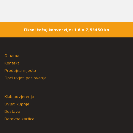
Fiksni tečaj konverzije: 1 € = 7,53450 kn
O nama
Kontakt
Prodajna mjesta
Opći uvjeti poslovanja
Klub povjerenja
Uvjeti kupnje
Dostava
Darovna kartica