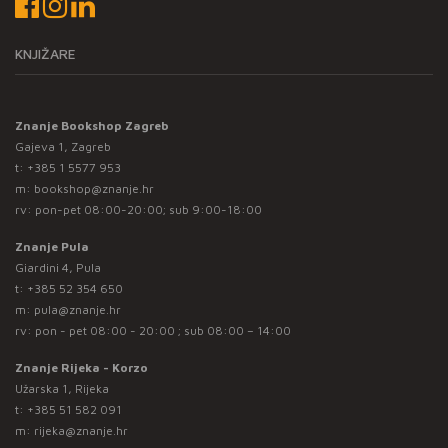
KNJIŽARE
Znanje Bookshop Zagreb
Gajeva 1, Zagreb
t:
+385 1 5577 953
m:
bookshop@znanje.hr
rv: pon-pet 08:00-20:00; sub 9:00-18:00
Znanje Pula
Giardini 4, Pula
t:
+385 52 354 650
m:
pula@znanje.hr
rv: pon - pet 08:00 - 20:00 ; sub 08:00 – 14:00
Znanje Rijeka - Korzo
Užarska 1, Rijeka
t:
+385 51 582 091
m:
rijeka@znanje.hr