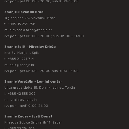
rv: pon - pet 08:00 - 20:00; sub 9:00-15:00
Znanje Slavonski Brod
Trg pobjede 28, Slavonski Brod
t:
+385 35 295 258
m:
slavonski.brod@znanje.hr
rv: pon - pet 08:00 - 20:00 ; sub 08:00 – 14:00
Znanje Split - Miroslav Krleža
Kraj Sv. Marije 1, Split
t:
+385 21 271 714
m:
split@znanje.hr
rv: pon - pet 08:00 - 20:00; sub 9:00-15:00
Znanje Varaždin - Lumini centar
Ulica grada Lipika 15, Donji Kneginec, Turčin
t:
+385 42 555 002
m:
lumini@znanje.hr
rv: pon - ned* 9:00-21:00
Znanje Zadar - Sveti Donat
Knezova Šubića Bribirskih 11, Zadar
t:
+385 23 254 518