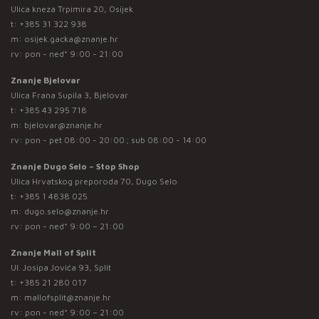
Ulica kneza Trpimira 20, Osijek
t:
+385 31 322 938
m:
osijek.gacka@znanje.hr
rv: pon - ned* 9:00 - 21:00
Znanje Bjelovar
Ulica Frana Supila 3, Bjelovar
t:
+385 43 295 718
m:
bjelovar@znanje.hr
rv: pon - pet 08:00 - 20:00 ; sub 08:00 - 14:00
Znanje Dugo Selo – Stop Shop
Ulica Hrvatskog preporoda 70, Dugo Selo
t:
+385 1 4838 025
m:
dugo.selo@znanje.hr
rv: pon - ned* 9:00 – 21:00
Znanje Mall of Split
Ul. Josipa Jovića 93, Split
t:
+385 21 280 017
m:
mallofsplit@znanje.hr
rv: pon - ned* 9:00 – 21:00