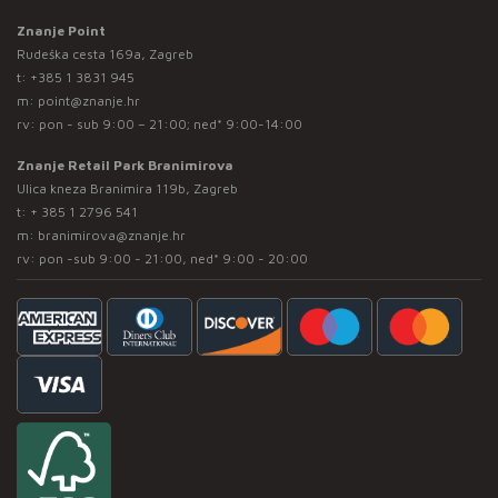
Znanje Point
Rudeška cesta 169a, Zagreb
t:
+385 1 3831 945
m:
point@znanje.hr
rv: pon - sub 9:00 – 21:00; ned* 9:00-14:00
Znanje Retail Park Branimirova
Ulica kneza Branimira 119b, Zagreb
t:
+ 385 1 2796 541
m:
branimirova@znanje.hr
rv: pon -sub 9:00 - 21:00, ned* 9:00 - 20:00