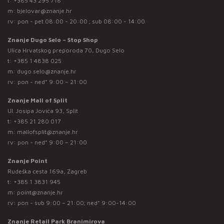
t:
+385 43 295 718
m:
bjelovar@znanje.hr
rv: pon - pet 08:00 - 20:00 ; sub 08:00 - 14:00
Znanje Dugo Selo – Stop Shop
Ulica Hrvatskog preporoda 70, Dugo Selo
t:
+385 1 4838 025
m:
dugo.selo@znanje.hr
rv: pon - ned* 9:00 – 21:00
Znanje Mall of Split
Ul. Josipa Jovića 93, Split
t:
+385 21 280 017
m:
mallofsplit@znanje.hr
rv: pon - ned* 9:00 – 21:00
Znanje Point
Rudeška cesta 169a, Zagreb
t:
+385 1 3831 945
m:
point@znanje.hr
rv: pon - sub 9:00 – 21:00; ned* 9:00-14:00
Znanje Retail Park Branimirova