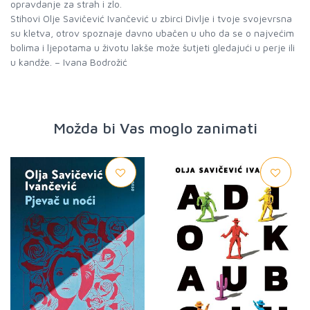
opravdanje za strah i zlo.
Stihovi Olje Savičević Ivančević u zbirci Divlje i tvoje svojevrsna
su kletva, otrov spoznaje davno ubačen u uho da se o najvećim
bolima i ljepotama u životu lakše može šutjeti gledajući u perje ili
u kandže. – Ivana Bodrožić
Možda bi Vas moglo zanimati