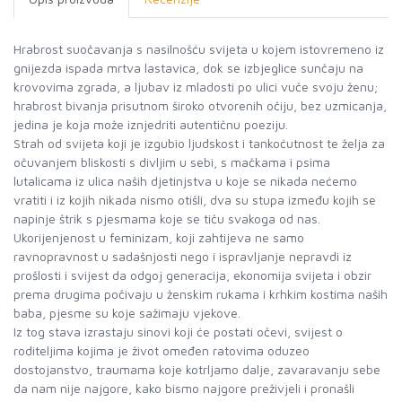
Hrabrost suočavanja s nasilnošću svijeta u kojem istovremeno iz
gnijezda ispada mrtva lastavica, dok se izbjeglice sunčaju na
krovovima zgrada, a ljubav iz mladosti po ulici vuče svoju ženu;
hrabrost bivanja prisutnom široko otvorenih očiju, bez uzmicanja,
jedina je koja može iznjedriti autentičnu poeziju.
Strah od svijeta koji je izgubio ljudskost i tankoćutnost te želja za
očuvanjem bliskosti s divljim u sebi, s mačkama i psima
lutalicama iz ulica naših djetinjstva u koje se nikada nećemo
vratiti i iz kojih nikada nismo otišli, dva su stupa između kojih se
napinje štrik s pjesmama koje se tiču svakoga od nas.
Ukorijenjenost u feminizam, koji zahtijeva ne samo
ravnopravnost u sadašnjosti nego i ispravljanje nepravdi iz
prošlosti i svijest da odgoj generacija, ekonomija svijeta i obzir
prema drugima počivaju u ženskim rukama i krhkim kostima naših
baba, pjesme su koje sažimaju vjekove.
Iz tog stava izrastaju sinovi koji će postati očevi, svijest o
roditeljima kojima je život omeđen ratovima oduzeo
dostojanstvo, traumama koje kotrljamo dalje, zavaravanju sebe
da nam nije najgore, kako bismo najgore preživjeli i pronašli