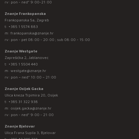
rv: pon - ned* 9:00-21:00
Znanje Frankopanska
Frankopanska 5a, Zagreb
t:
+385 1 5574 883
m:
frankopanska@znanje.hr
rv: pon - pet 08:00 - 20:00 ; sub 08:00 - 15:00
Znanje Westgate
Zaprešićka 2, Jablanovec
t:
+385 1 5504 440
m:
westgate@znanje.hr
rv: pon – ned* 10:00 – 21:00
Znanje Osijek Gacka
Ulica kneza Trpimira 20, Osijek
t:
+385 31 322 938
m:
osijek.gacka@znanje.hr
rv: pon - ned* 9:00 - 21:00
Znanje Bjelovar
Ulica Frana Supila 3, Bjelovar