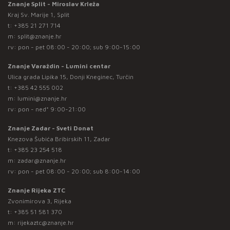
Znanje Split - Miroslav Krleža
Kraj Sv. Marije 1, Split
t:
+385 21 271 714
m:
split@znanje.hr
rv: pon - pet 08:00 - 20:00; sub 9:00-15:00
Znanje Varaždin - Lumini centar
Ulica grada Lipika 15, Donji Kneginec, Turčin
t:
+385 42 555 002
m:
lumini@znanje.hr
rv: pon - ned* 9:00-21:00
Znanje Zadar - Sveti Donat
Knezova Šubića Bribirskih 11, Zadar
t:
+385 23 254 518
m:
zadar@znanje.hr
rv: pon - pet 08:00 - 20:00; sub 8:00-14:00
Znanje Rijeka ZTC
Zvonimirova 3, Rijeka
t:
+385 51 581 370
m:
rijekaztc@znanje.hr