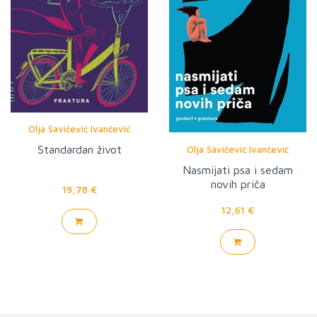
Olja Savičević Ivančević
Standardan život
Olja Savičević Ivančević
Nasmijati psa i sedam
novih priča
19,78 €
12,61 €