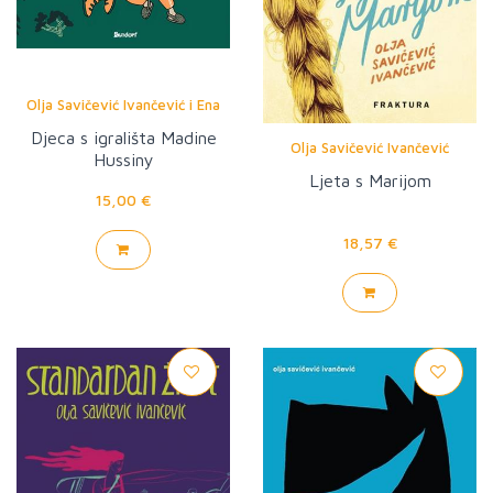
Olja Savičević Ivančević i Ena
Jurov
Djeca s igrališta Madine
Olja Savičević Ivančević
Hussiny
Ljeta s Marijom
15,00 €
18,57 €