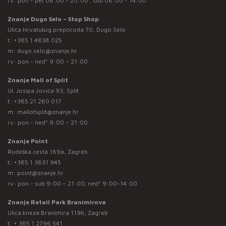
rv: pon - pet 08:00 - 20:00 ; sub 08:00 - 14:00
Znanje Dugo Selo – Stop Shop
Ulica Hrvatskog preporoda 70, Dugo Selo
t:
+385 1 4838 025
m:
dugo.selo@znanje.hr
rv: pon - ned* 9:00 – 21:00
Znanje Mall of Split
Ul. Josipa Jovića 93, Split
t:
+385 21 280 017
m:
mallofsplit@znanje.hr
rv: pon - ned* 9:00 – 21:00
Znanje Point
Rudeška cesta 169a, Zagreb
t:
+385 1 3831 945
m:
point@znanje.hr
rv: pon - sub 9:00 – 21:00; ned* 9:00-14:00
Znanje Retail Park Branimirova
Ulica kneza Branimira 119b, Zagreb
t:
+ 385 1 2796 541