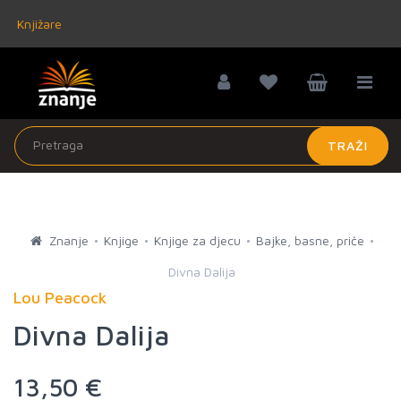
Knjižare
TRAŽI
Znanje
Knjige
Knjige za djecu
Bajke, basne, priče
Divna Dalija
Lou Peacock
Divna Dalija
13,50 €