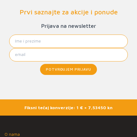
Prvi saznajte za akcije i ponude
Prijava na newsletter
POTVRĐUJEM PRIJAVU
Fiksni tečaj konverzije: 1 € = 7,53450 kn
O nama