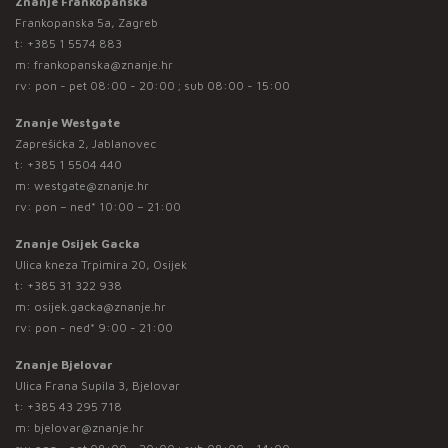
Znanje Frankopanska
Frankopanska 5a, Zagreb
t:
+385 1 5574 883
m:
frankopanska@znanje.hr
rv: pon - pet 08:00 - 20:00 ; sub 08:00 - 15:00
Znanje Westgate
Zaprešićka 2, Jablanovec
t:
+385 1 5504 440
m:
westgate@znanje.hr
rv: pon – ned* 10:00 – 21:00
Znanje Osijek Gacka
Ulica kneza Trpimira 20, Osijek
t:
+385 31 322 938
m:
osijek.gacka@znanje.hr
rv: pon - ned* 9:00 - 21:00
Znanje Bjelovar
Ulica Frana Supila 3, Bjelovar
t:
+385 43 295 718
m:
bjelovar@znanje.hr