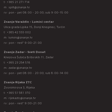
t:
+385 21 271 714
m:
split@znanje.hr
rv: pon - pet 08:00 - 20:00; sub 9:00-15:00
Znanje Varaždin - Lumini centar
Ulica grada Lipika 15, Donji Kneginec, Turčin
t:
+385 42 555 002
m:
lumini@znanje.hr
rv: pon - ned* 9:00-21:00
Znanje Zadar - Sveti Donat
Knezova Šubića Bribirskih 11, Zadar
t:
+385 23 254 518
m:
zadar@znanje.hr
rv: pon - pet 08:00 - 20:00; sub 8:00-14:00
Znanje Rijeka ZTC
Zvonimirova 3, Rijeka
t:
+385 51 581 370
m:
rijekaztc@znanje.hr
rv: pon - ned* 9:00-21:00