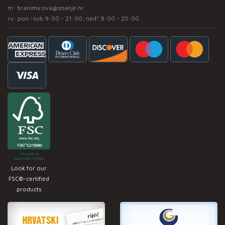
m:
branimirova@znanje.hr
rv: pon -sub 9:00 - 21:00, ned* 9:00 - 20:00
Look for our
FSC®-certified
products