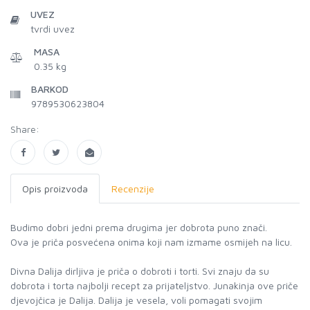
UVEZ
tvrdi uvez
MASA
0.35 kg
BARKOD
9789530623804
Share:
Opis proizvoda
Recenzije
Budimo dobri jedni prema drugima jer dobrota puno znači.
Ova je priča posvećena onima koji nam izmame osmijeh na licu.
Divna Dalija dirljiva je priča o dobroti i torti. Svi znaju da su
dobrota i torta najbolji recept za prijateljstvo. Junakinja ove priče
djevojčica je Dalija. Dalija je vesela, voli pomagati svojim