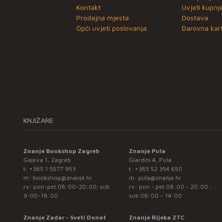
Kontakt
Uvjeti kupnj
Prodajna mjesta
Dostava
Opći uvjeti poslovanja
Darovna kart
KNJIŽARE
Znanje Bookshop Zagreb
Znanje Pula
Gajeva 1, Zagreb
Giardini 4, Pula
t:
+385 1 5577 953
t:
+385 52 354 650
m:
bookshop@znanje.hr
m:
pula@znanje.hr
rv: pon-pet 08:00-20:00; sub
rv: pon - pet 08:00 - 20:00 ;
9:00-18:00
sub 08:00 – 14:00
Znanje Zadar - Sveti Donat
Znanje Rijeka ZTC