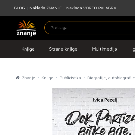
BLOG
|
Naklada ZNANJE
|
Naklada VORTO PALABRA
Knjige
Strane knjige
Multimedija
I
Znanje
Knjige
Publicistika
Biografije, autobiografi