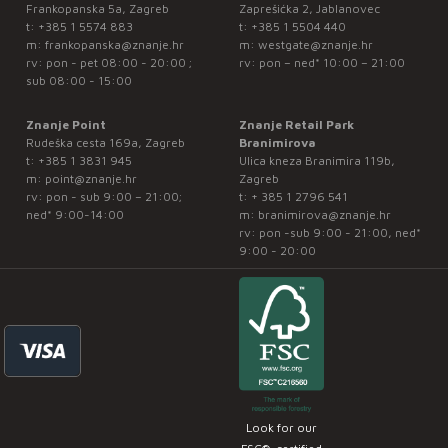
Frankopanska 5a, Zagreb
Zaprešićka 2, Jablanovec
t:
+385 1 5574 883
t:
+385 1 5504 440
m:
frankopanska@znanje.hr
m:
westgate@znanje.hr
rv: pon - pet 08:00 - 20:00 ;
rv: pon – ned* 10:00 – 21:00
sub 08:00 - 15:00
Znanje Point
Znanje Retail Park
Rudeška cesta 169a, Zagreb
Branimirova
t:
+385 1 3831 945
Ulica kneza Branimira 119b,
m:
point@znanje.hr
Zagreb
rv: pon - sub 9:00 – 21:00;
t:
+ 385 1 2796 541
ned* 9:00-14:00
m:
branimirova@znanje.hr
rv: pon -sub 9:00 - 21:00, ned*
9:00 - 20:00
Look for our