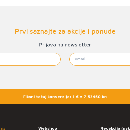
Prvi saznajte za akcije i ponude
Prijava na newsletter
Fiksni tečaj konverzije: 1 € = 7,53450 kn
nja
Webshop
Redakcija (nak