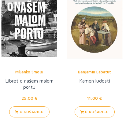
Miljenko Smoje
Benjamín Labatut
Libret o našem malom
Kamen ludosti
portu
25,00 €
11,00 €
U KOŠARICU
U KOŠARICU