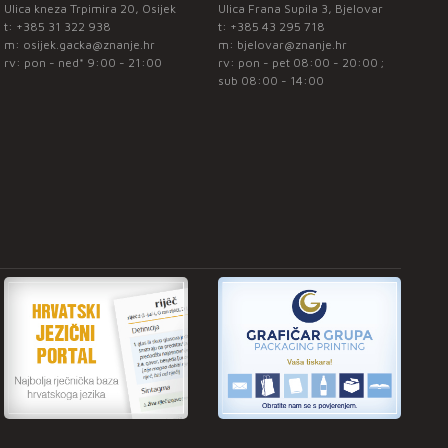
Ulica kneza Trpimira 20, Osijek
Ulica Frana Supila 3, Bjelovar
t:
+385 31 322 938
t:
+385 43 295 718
m:
osijek.gacka@znanje.hr
m:
bjelovar@znanje.hr
rv: pon - ned* 9:00 - 21:00
rv: pon - pet 08:00 - 20:00 ;
sub 08:00 - 14:00