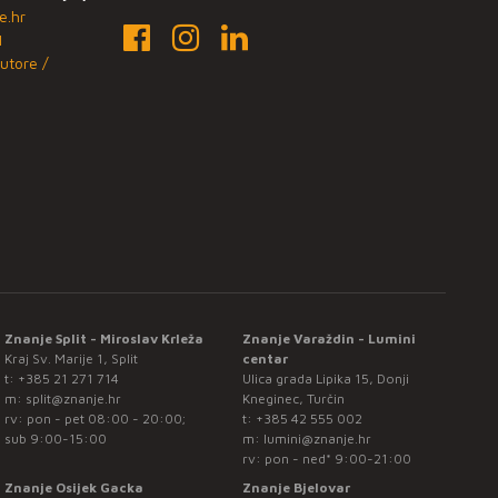
e.hr
1
utore /
Znanje Split - Miroslav Krleža
Znanje Varaždin - Lumini
Kraj Sv. Marije 1, Split
centar
t:
+385 21 271 714
Ulica grada Lipika 15, Donji
m:
split@znanje.hr
Kneginec, Turčin
rv: pon - pet 08:00 - 20:00;
t:
+385 42 555 002
sub 9:00-15:00
m:
lumini@znanje.hr
rv: pon - ned* 9:00-21:00
Znanje Osijek Gacka
Znanje Bjelovar