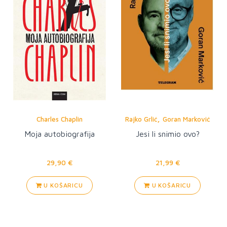
,
Charles Chaplin
Rajko Grlić
Goran Marković
Moja autobiografija
Jesi li snimio ovo?
29,90 €
21,99 €
U KOŠARICU
U KOŠARICU