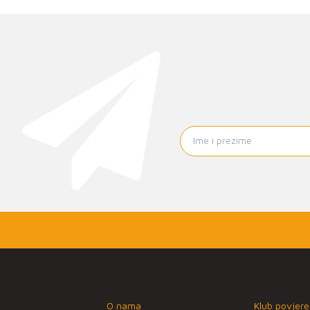
O nama
Klub povjere