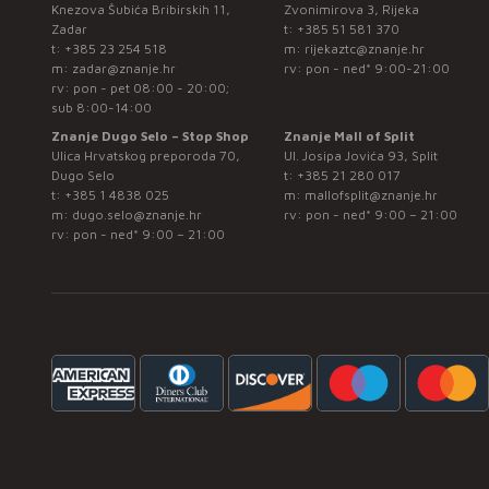
Knezova Šubića Bribirskih 11,
Zvonimirova 3, Rijeka
Zadar
t:
+385 51 581 370
t:
+385 23 254 518
m:
rijekaztc@znanje.hr
m:
zadar@znanje.hr
rv: pon - ned* 9:00-21:00
rv: pon - pet 08:00 - 20:00;
sub 8:00-14:00
Znanje Dugo Selo – Stop Shop
Znanje Mall of Split
Ulica Hrvatskog preporoda 70,
Ul. Josipa Jovića 93, Split
Dugo Selo
t:
+385 21 280 017
t:
+385 1 4838 025
m:
mallofsplit@znanje.hr
m:
dugo.selo@znanje.hr
rv: pon - ned* 9:00 – 21:00
rv: pon - ned* 9:00 – 21:00