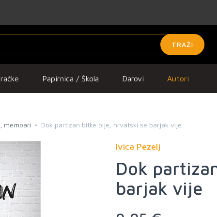
TRAŽI
gračke
Papirnica / Škola
Darovi
Autori
je, memoari
Dok partizan bitke bije, hrvatski se barjak vije
Ivica Pezelj
Dok partizan
barjak vije