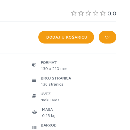
0.0
DODAJ U KOŠARICU
FORMAT
130 x 210 mm
BROJ STRANICA
136
stranica
UVEZ
meki uvez
MASA
0.15 kg
BARKOD