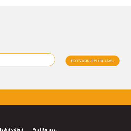
POTVRĐUJEM PRIJAVU
ladni odjel)
Pratite nas: