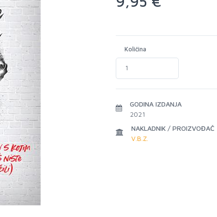
9,95 €
Količina
GODINA IZDANJA
2021
NAKLADNIK / PROIZVOĐAČ
V.B.Z.