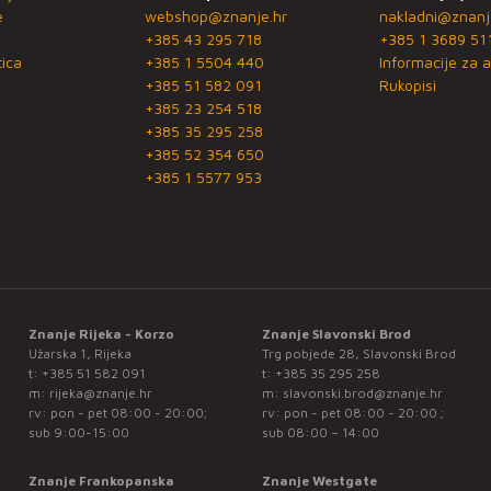
e
webshop@znanje.hr
nakladni@znanj
+385 43 295 718
+385 1 3689 51
ica
+385 1 5504 440
Informacije za a
+385 51 582 091
Rukopisi
+385 23 254 518
+385 35 295 258
+385 52 354 650
+385 1 5577 953
Znanje Rijeka - Korzo
Znanje Slavonski Brod
Užarska 1, Rijeka
Trg pobjede 28, Slavonski Brod
t:
+385 51 582 091
t:
+385 35 295 258
m:
rijeka@znanje.hr
m:
slavonski.brod@znanje.hr
rv: pon - pet 08:00 - 20:00;
rv: pon - pet 08:00 - 20:00 ;
sub 9:00-15:00
sub 08:00 – 14:00
Znanje Frankopanska
Znanje Westgate