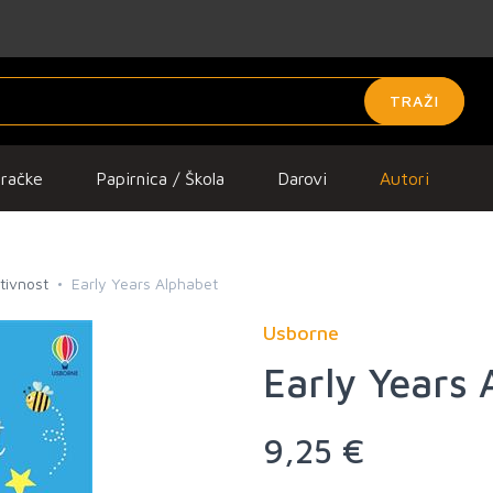
TRAŽI
gračke
Papirnica / Škola
Darovi
Autori
ktivnost
Early Years Alphabet
Usborne
Early Years 
9,25 €