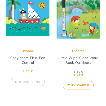
Usborne
Usborne
Early Years First Pen
Little Wipe-Clean Word
Control
Book Outdoors
9,25 €
6,60 €
5,28 €
NIJE DOSTUPNO
U KOŠARICU