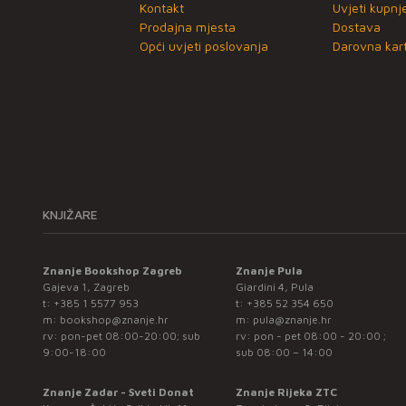
Kontakt
Uvjeti kupnj
Prodajna mjesta
Dostava
Opći uvjeti poslovanja
Darovna kart
KNJIŽARE
Znanje Bookshop Zagreb
Znanje Pula
Gajeva 1, Zagreb
Giardini 4, Pula
t:
+385 1 5577 953
t:
+385 52 354 650
m:
bookshop@znanje.hr
m:
pula@znanje.hr
rv: pon-pet 08:00-20:00; sub
rv: pon - pet 08:00 - 20:00 ;
9:00-18:00
sub 08:00 – 14:00
Znanje Zadar - Sveti Donat
Znanje Rijeka ZTC