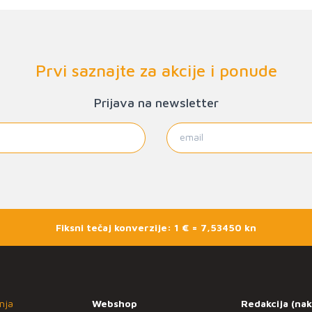
Prvi saznajte za akcije i ponude
Prijava na newsletter
Fiksni tečaj konverzije: 1 € = 7,53450 kn
nja
Webshop
Redakcija (nak