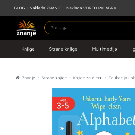
BLOG
|
Naklada ZNANJE
|
Naklada VORTO PALABRA
Knjige
Strane knjige
Multimedija
I
Znanje
Strane knjige
Knjige za djecu
Edukacija i a