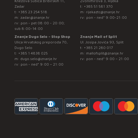
Knezova Šubića Bribirskih 11,
Zvonimirova 3, Rijeka
Zadar
t:
+385 51 581 370
t:
+385 23 254 518
m:
rijekaztc@znanje.hr
m:
zadar@znanje.hr
rv: pon - ned* 9:00-21:00
rv: pon - pet 08:00 - 20:00;
sub 8:00-14:00
Znanje Dugo Selo – Stop Shop
Znanje Mall of Split
Ulica Hrvatskog preporoda 70,
Ul. Josipa Jovića 93, Split
Dugo Selo
t:
+385 21 280 017
t:
+385 1 4838 025
m:
mallofsplit@znanje.hr
m:
dugo.selo@znanje.hr
rv: pon - ned* 9:00 – 21:00
rv: pon - ned* 9:00 – 21:00