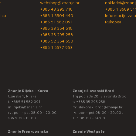
e
webshop@znanje.hr
nakladni@znanj
+385 43 295 718
+385 1 3689 51
ica
+385 1 5504 440
Informacije za a
+385 51 582 091
Rukopisi
+385 23 254 518
+385 35 295 258
+385 52 354 650
+385 1 5577 953
Znanje Rijeka - Korzo
Znanje Slavonski Brod
Užarska 1, Rijeka
Trg pobjede 28, Slavonski Brod
t:
+385 51 582 091
t:
+385 35 295 258
m:
rijeka@znanje.hr
m:
slavonski.brod@znanje.hr
rv: pon - pet 08:00 - 20:00;
rv: pon - pet 08:00 - 20:00 ;
sub 9:00-15:00
sub 08:00 – 14:00
Znanje Frankopanska
Znanje Westgate