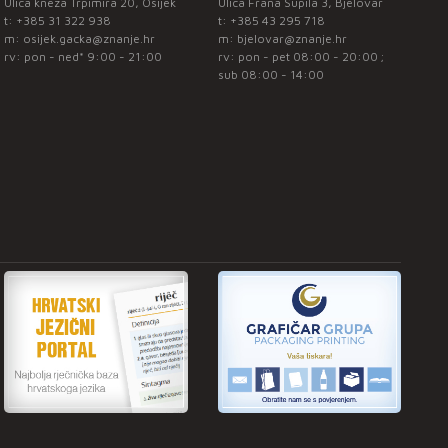
Ulica kneza Trpimira 20, Osijek
Ulica Frana Supila 3, Bjelovar
t:
+385 31 322 938
t:
+385 43 295 718
m:
osijek.gacka@znanje.hr
m:
bjelovar@znanje.hr
rv: pon - ned* 9:00 - 21:00
rv: pon - pet 08:00 - 20:00 ;
sub 08:00 - 14:00