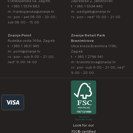
Frankopanska 5a, Zagreb
Zaprešićka 2, Jablanovec
t:
+385 1 5574 883
t:
+385 1 5504 440
m:
frankopanska@znanje.hr
m:
westgate@znanje.hr
rv: pon - pet 08:00 - 20:00 ;
rv: pon – ned* 10:00 – 21:00
sub 08:00 - 15:00
Znanje Point
Znanje Retail Park
Rudeška cesta 169a, Zagreb
Branimirova
t:
+385 1 3831 945
Ulica kneza Branimira 119b,
m:
point@znanje.hr
Zagreb
rv: pon - sub 9:00 – 21:00;
t:
+ 385 1 2796 541
ned* 9:00-14:00
m:
branimirova@znanje.hr
rv: pon -sub 9:00 - 21:00, ned*
9:00 - 20:00
Look for our
FSC®-certified