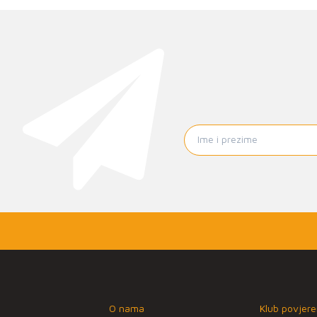
O nama
Klub povjere