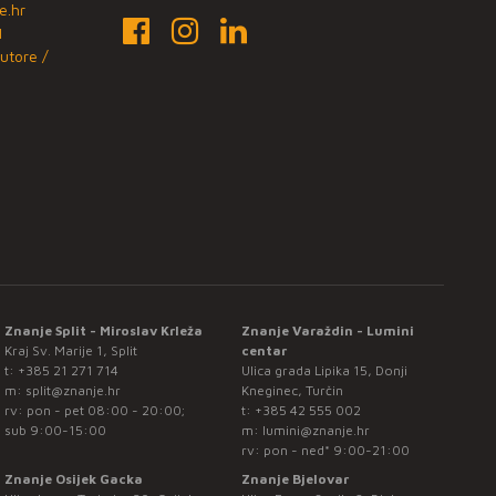
e.hr
1
utore /
Znanje Split - Miroslav Krleža
Znanje Varaždin - Lumini
Kraj Sv. Marije 1, Split
centar
t:
+385 21 271 714
Ulica grada Lipika 15, Donji
m:
split@znanje.hr
Kneginec, Turčin
rv: pon - pet 08:00 - 20:00;
t:
+385 42 555 002
sub 9:00-15:00
m:
lumini@znanje.hr
rv: pon - ned* 9:00-21:00
Znanje Osijek Gacka
Znanje Bjelovar