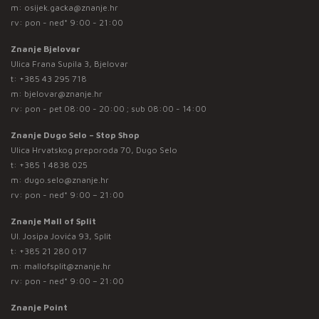
m:
osijek.gacka@znanje.hr
rv: pon - ned* 9:00 - 21:00
Znanje Bjelovar
Ulica Frana Supila 3, Bjelovar
t:
+385 43 295 718
m:
bjelovar@znanje.hr
rv: pon - pet 08:00 - 20:00 ; sub 08:00 - 14:00
Znanje Dugo Selo – Stop Shop
Ulica Hrvatskog preporoda 70, Dugo Selo
t:
+385 1 4838 025
m:
dugo.selo@znanje.hr
rv: pon - ned* 9:00 – 21:00
Znanje Mall of Split
Ul. Josipa Jovića 93, Split
t:
+385 21 280 017
m:
mallofsplit@znanje.hr
rv: pon - ned* 9:00 – 21:00
Znanje Point