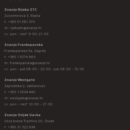
Znanje Rijeka ZTC
Zvonimirova 3, Rijeka
t:
+385 51 581 370
m:
rijekaztc@znanje.hr
rv: pon - ned* 9:00-21:00
Znanje Frankopanska
Frankopanska 5a, Zagreb
t:
+385 1 5574 883
m:
frankopanska@znanje.hr
rv: pon - pet 08:00 - 20:00 ; sub 08:00 - 15:00
Znanje Westgate
Zaprešićka 2, Jablanovec
t:
+385 1 5504 440
m:
westgate@znanje.hr
rv: pon – ned* 10:00 – 21:00
Znanje Osijek Gacka
Ulica kneza Trpimira 20, Osijek
t:
+385 31 322 938