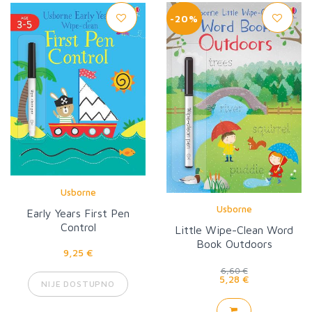
-20%
Usborne
Usborne
Early Years First Pen
Control
Little Wipe-Clean Word
Book Outdoors
9,25 €
6,60 €
5,28 €
NIJE DOSTUPNO