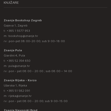
KNJIŽARE
Znanje Bookshop Zagreb
Gajeva 1, Zagreb
t:
+385 1 5577 953
m:
bookshop@znanje.hr
rv: pon-pet 08:00-20:00; sub 9:00-18:00
Znanje Pula
Giardini 4, Pula
t:
+385 52 354 650
m:
pula@znanje.hr
rv: pon - pet 08:00 - 20:00 ; sub 08:00 – 14:00
Znanje Rijeka - Korzo
Užarska 1, Rijeka
t:
+385 51 582 091
m:
rijeka@znanje.hr
rv: pon - pet 08:00 - 20:00; sub 9:00-15:00
Znanje Slavonski Brod