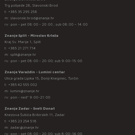
Trg pobjede 28, Slavonski Brod
t:
+385 35 295 258
m:
slavonski.brod@znanje.hr
rv: pon - pet 08:00 - 20:00 ; sub 08:00 – 14:00
Znanje Split - Miroslav Krleža
Kraj Sv. Marije 1, Split
t:
+385 21 271 714
m:
split@znanje.hr
rv: pon - pet 08:00 - 20:00; sub 9:00-15:00
Znanje Varaždin - Lumini centar
Ulica grada Lipika 15, Donji Kneginec, Turčin
t:
+385 42 555 002
m:
lumini@znanje.hr
rv: pon - ned* 9:00-21:00
Znanje Zadar - Sveti Donat
Knezova Šubića Bribirskih 11, Zadar
t:
+385 23 254 518
m:
zadar@znanje.hr
rv: pon - pet 08:00 - 20:00; sub 8:00-14:00