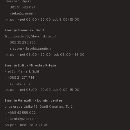
Užarska 1, Rijeka
t:
+385 51 582 091
m:
rijeka@znanje.hr
rv: pon - pet 08:00 - 20:00; sub 9:00-15:00
Znanje Slavonski Brod
Trg pobjede 28, Slavonski Brod
t:
+385 35 295 258
m:
slavonski.brod@znanje.hr
rv: pon - pet 08:00 - 20:00 ; sub 08:00 – 14:00
Znanje Split - Miroslav Krleža
Kraj Sv. Marije 1, Split
t:
+385 21 271 714
m:
split@znanje.hr
rv: pon - pet 08:00 - 20:00; sub 9:00-15:00
Znanje Varaždin - Lumini centar
Ulica grada Lipika 15, Donji Kneginec, Turčin
t:
+385 42 555 002
m:
lumini@znanje.hr
rv: pon - ned* 9:00-21:00