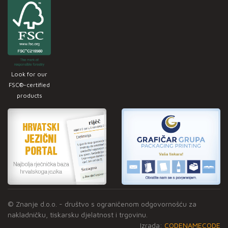
Look for our
FSC®-certified
products
© Znanje d.o.o. - društvo s ograničenom odgovornošću za
nakladničku, tiskarsku djelatnost i trgovinu.
Izrada:
CODENAMECODE