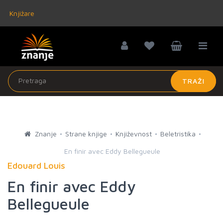
Knjižare
TRAŽI
Znanje
Strane knjige
Književnost
Beletristika
En finir avec Eddy Bellegueule
Edouard Louis
En finir avec Eddy
Bellegueule