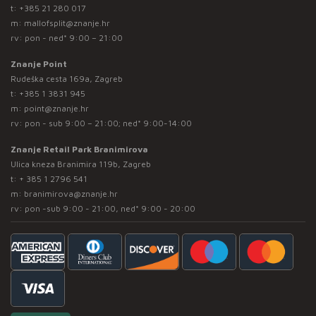
t:
+385 21 280 017
m:
mallofsplit@znanje.hr
rv: pon - ned* 9:00 – 21:00
Znanje Point
Rudeška cesta 169a, Zagreb
t:
+385 1 3831 945
m:
point@znanje.hr
rv: pon - sub 9:00 – 21:00; ned* 9:00-14:00
Znanje Retail Park Branimirova
Ulica kneza Branimira 119b, Zagreb
t:
+ 385 1 2796 541
m:
branimirova@znanje.hr
rv: pon -sub 9:00 - 21:00, ned* 9:00 - 20:00