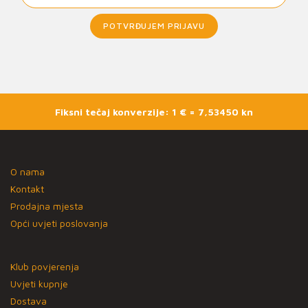
POTVRĐUJEM PRIJAVU
Fiksni tečaj konverzije: 1 € = 7,53450 kn
O nama
Kontakt
Prodajna mjesta
Opći uvjeti poslovanja
Klub povjerenja
Uvjeti kupnje
Dostava