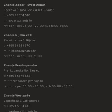
Znanje Zadar - Sveti Donat
Knezova Šubića Bribirskih 11, Zadar
t:
+385 23 254 518
m:
zadar@znanje.hr
rv: pon - pet 08:00 - 20:00; sub 8:00-14:00
Znanje Rijeka ZTC
Zvonimirova 3, Rijeka
t:
+385 51 581 370
m:
rijekaztc@znanje.hr
rv: pon - ned* 9:00-21:00
Znanje Frankopanska
Frankopanska 5a, Zagreb
t:
+385 1 5574 883
m:
frankopanska@znanje.hr
rv: pon - pet 08:00 - 20:00 ; sub 08:00 - 15:00
Znanje Westgate
Zaprešićka 2, Jablanovec
t:
+385 1 5504 440
m:
westgate@znanje.hr