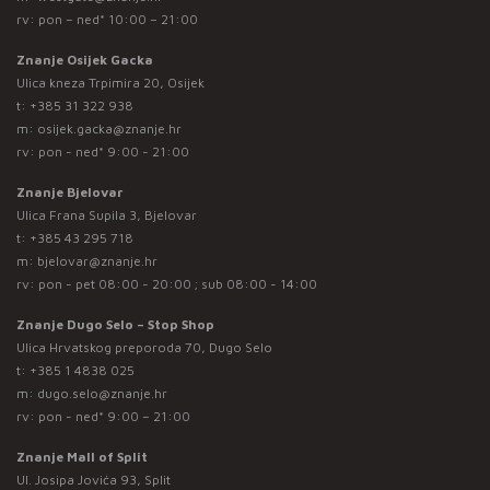
rv: pon – ned* 10:00 – 21:00
Znanje Osijek Gacka
Ulica kneza Trpimira 20, Osijek
t:
+385 31 322 938
m:
osijek.gacka@znanje.hr
rv: pon - ned* 9:00 - 21:00
Znanje Bjelovar
Ulica Frana Supila 3, Bjelovar
t:
+385 43 295 718
m:
bjelovar@znanje.hr
rv: pon - pet 08:00 - 20:00 ; sub 08:00 - 14:00
Znanje Dugo Selo – Stop Shop
Ulica Hrvatskog preporoda 70, Dugo Selo
t:
+385 1 4838 025
m:
dugo.selo@znanje.hr
rv: pon - ned* 9:00 – 21:00
Znanje Mall of Split
Ul. Josipa Jovića 93, Split