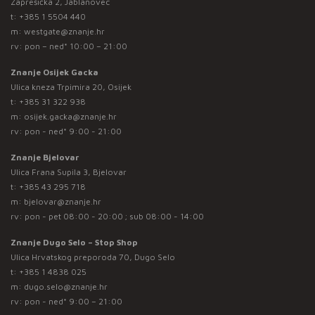
Zaprešićka 2, Jablanovec
t:
+385 1 5504 440
m:
westgate@znanje.hr
rv: pon – ned* 10:00 – 21:00
Znanje Osijek Gacka
Ulica kneza Trpimira 20, Osijek
t:
+385 31 322 938
m:
osijek.gacka@znanje.hr
rv: pon - ned* 9:00 - 21:00
Znanje Bjelovar
Ulica Frana Supila 3, Bjelovar
t:
+385 43 295 718
m:
bjelovar@znanje.hr
rv: pon - pet 08:00 - 20:00 ; sub 08:00 - 14:00
Znanje Dugo Selo – Stop Shop
Ulica Hrvatskog preporoda 70, Dugo Selo
t:
+385 1 4838 025
m:
dugo.selo@znanje.hr
rv: pon - ned* 9:00 – 21:00