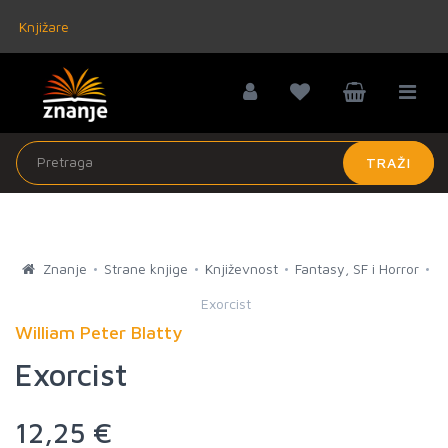
Knjižare
TRAŽI
Znanje
Strane knjige
Književnost
Fantasy, SF i Horror
Exorcist
William Peter Blatty
Exorcist
12,25 €