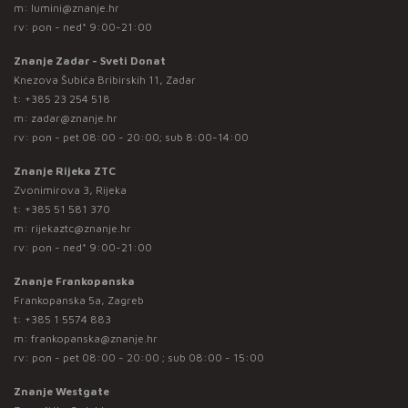
m:
lumini@znanje.hr
rv: pon - ned* 9:00-21:00
Znanje Zadar - Sveti Donat
Knezova Šubića Bribirskih 11, Zadar
t:
+385 23 254 518
m:
zadar@znanje.hr
rv: pon - pet 08:00 - 20:00; sub 8:00-14:00
Znanje Rijeka ZTC
Zvonimirova 3, Rijeka
t:
+385 51 581 370
m:
rijekaztc@znanje.hr
rv: pon - ned* 9:00-21:00
Znanje Frankopanska
Frankopanska 5a, Zagreb
t:
+385 1 5574 883
m:
frankopanska@znanje.hr
rv: pon - pet 08:00 - 20:00 ; sub 08:00 - 15:00
Znanje Westgate