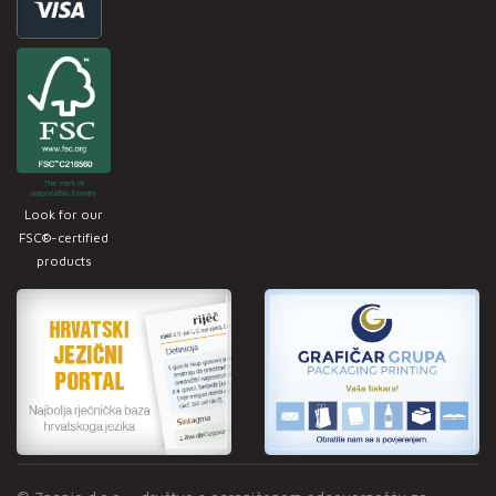
Look for our
FSC®-certified
products