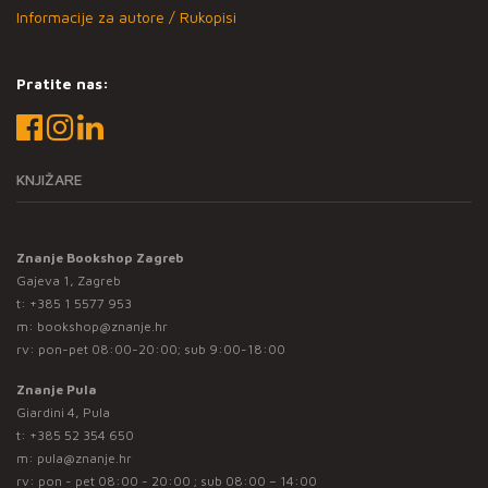
Informacije za autore / Rukopisi
Pratite nas:
KNJIŽARE
Znanje Bookshop Zagreb
Gajeva 1, Zagreb
t:
+385 1 5577 953
m:
bookshop@znanje.hr
rv: pon-pet 08:00-20:00; sub 9:00-18:00
Znanje Pula
Giardini 4, Pula
t:
+385 52 354 650
m:
pula@znanje.hr
rv: pon - pet 08:00 - 20:00 ; sub 08:00 – 14:00