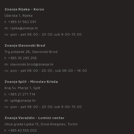
Znanje Rijeka - Korzo
Užarska 1, Rijeka
t:
+385 51 582 091
m:
rijeka@znanje.hr
rv: pon - pet 08:00 - 20:00; sub 9:00-15:00
Znanje Slavonski Brod
Trg pobjede 28, Slavonski Brod
t:
+385 35 295 258
m:
slavonski.brod@znanje.hr
rv: pon - pet 08:00 - 20:00 ; sub 08:00 – 14:00
Znanje Split - Miroslav Krleža
Kraj Sv. Marije 1, Split
t:
+385 21 271 714
m:
split@znanje.hr
rv: pon - pet 08:00 - 20:00; sub 9:00-15:00
Znanje Varaždin - Lumini centar
Ulica grada Lipika 15, Donji Kneginec, Turčin
t:
+385 42 555 002