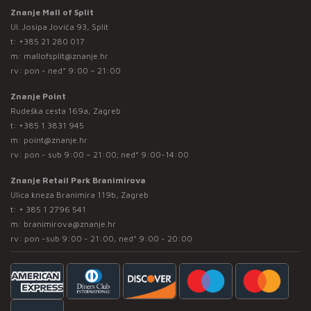
Znanje Mall of Split
Ul. Josipa Jovića 93, Split
t:
+385 21 280 017
m:
mallofsplit@znanje.hr
rv: pon - ned* 9:00 – 21:00
Znanje Point
Rudeška cesta 169a, Zagreb
t:
+385 1 3831 945
m:
point@znanje.hr
rv: pon - sub 9:00 – 21:00; ned* 9:00-14:00
Znanje Retail Park Branimirova
Ulica kneza Branimira 119b, Zagreb
t:
+ 385 1 2796 541
m:
branimirova@znanje.hr
rv: pon -sub 9:00 - 21:00, ned* 9:00 - 20:00