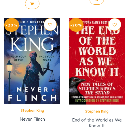
-20%
-20%
Stephen King
Stephen King
Never Flinch
End of the World as We
Know It