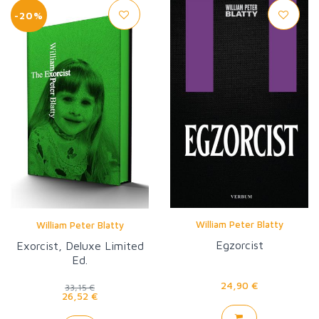
-20%
William Peter Blatty
William Peter Blatty
Egzorcist
Exorcist, Deluxe Limited
Ed.
24,90 €
33,15 €
26,52 €