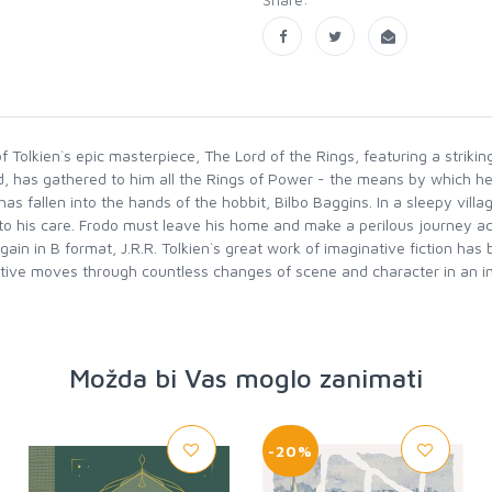
 of Tolkien`s epic masterpiece, The Lord of the Rings, featuring a striki
, has gathered to him all the Rings of Power - the means by which he in
has fallen into the hands of the hobbit, Bilbo Baggins. In a sleepy vill
 to his care. Frodo must leave his home and make a perilous journey a
again in B format, J.R.R. Tolkien`s great work of imaginative fiction ha
ative moves through countless changes of scene and character in an ima
Možda bi Vas moglo zanimati
-20%