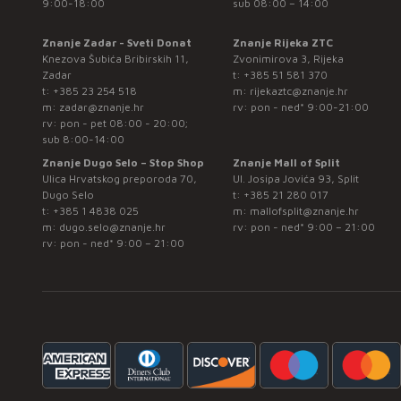
9:00-18:00
sub 08:00 – 14:00
Znanje Zadar - Sveti Donat
Znanje Rijeka ZTC
Knezova Šubića Bribirskih 11,
Zvonimirova 3, Rijeka
Zadar
t:
+385 51 581 370
t:
+385 23 254 518
m:
rijekaztc@znanje.hr
m:
zadar@znanje.hr
rv: pon - ned* 9:00-21:00
rv: pon - pet 08:00 - 20:00;
sub 8:00-14:00
Znanje Dugo Selo – Stop Shop
Znanje Mall of Split
Ulica Hrvatskog preporoda 70,
Ul. Josipa Jovića 93, Split
Dugo Selo
t:
+385 21 280 017
t:
+385 1 4838 025
m:
mallofsplit@znanje.hr
m:
dugo.selo@znanje.hr
rv: pon - ned* 9:00 – 21:00
rv: pon - ned* 9:00 – 21:00