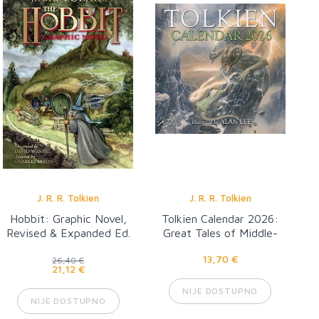
J. R. R. Tolkien
J. R. R. Tolkien
Hobbit: Graphic Novel,
Tolkien Calendar 2026:
Revised & Expanded Ed.
Great Tales of Middle-
Earth
13,70 €
26,40 €
21,12 €
NIJE DOSTUPNO
NIJE DOSTUPNO