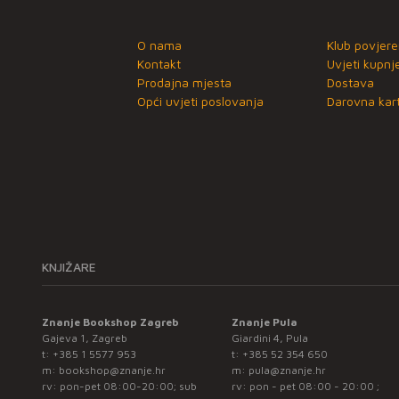
O nama
Klub povjere
Kontakt
Uvjeti kupnj
Prodajna mjesta
Dostava
Opći uvjeti poslovanja
Darovna kart
KNJIŽARE
Znanje Bookshop Zagreb
Znanje Pula
Gajeva 1, Zagreb
Giardini 4, Pula
t:
+385 1 5577 953
t:
+385 52 354 650
m:
bookshop@znanje.hr
m:
pula@znanje.hr
rv: pon-pet 08:00-20:00; sub
rv: pon - pet 08:00 - 20:00 ;