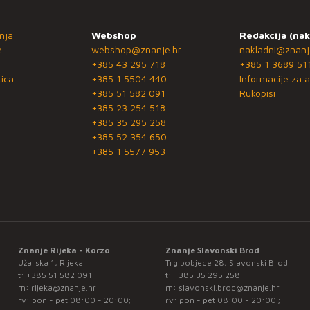
nja
Webshop
Redakcija (nak
e
webshop@znanje.hr
nakladni@znanj
+385 43 295 718
+385 1 3689 51
ica
+385 1 5504 440
Informacije za a
+385 51 582 091
Rukopisi
+385 23 254 518
+385 35 295 258
+385 52 354 650
+385 1 5577 953
Znanje Rijeka - Korzo
Znanje Slavonski Brod
Užarska 1, Rijeka
Trg pobjede 28, Slavonski Brod
t:
+385 51 582 091
t:
+385 35 295 258
m:
rijeka@znanje.hr
m:
slavonski.brod@znanje.hr
rv: pon - pet 08:00 - 20:00;
rv: pon - pet 08:00 - 20:00 ;