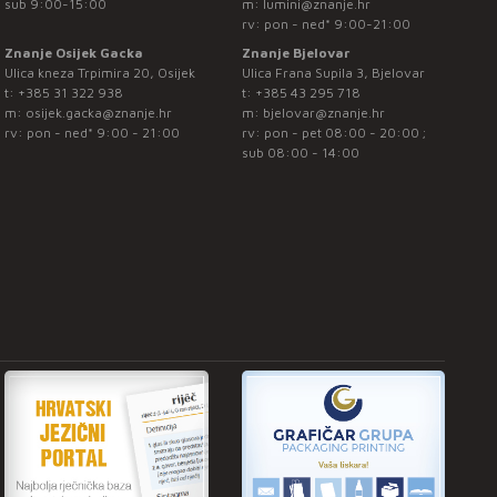
sub 9:00-15:00
m:
lumini@znanje.hr
rv: pon - ned* 9:00-21:00
Znanje Osijek Gacka
Znanje Bjelovar
Ulica kneza Trpimira 20, Osijek
Ulica Frana Supila 3, Bjelovar
t:
+385 31 322 938
t:
+385 43 295 718
m:
osijek.gacka@znanje.hr
m:
bjelovar@znanje.hr
rv: pon - ned* 9:00 - 21:00
rv: pon - pet 08:00 - 20:00 ;
sub 08:00 - 14:00