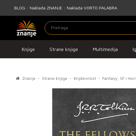
BLOG
|
Naklada ZNANJE
|
Naklada VORTO PALABRA
Knjige
Strane knjige
Multimedija
I
Znanje
Strane knjige
Književnost
Fantasy, SF i Hor