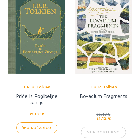
J. R. R. Tolkien
J. R. R. Tolkien
Priče iz Pogibeljne
Bovadium Fragments
zemlje
35,00 €
26,40 €
21,12 €
U KOŠARICU
NIJE DOSTUPNO