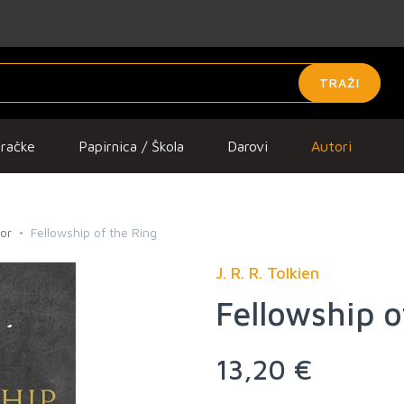
TRAŽI
gračke
Papirnica / Škola
Darovi
Autori
ror
Fellowship of the Ring
J. R. R. Tolkien
Fellowship o
13,20 €