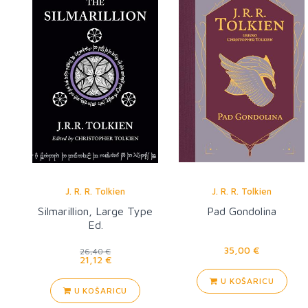
J. R. R. Tolkien
J. R. R. Tolkien
Silmarillion, Large Type
Pad Gondolina
Ed.
35,00 €
26,40 €
21,12 €
U KOŠARICU
U KOŠARICU