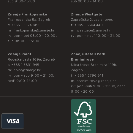
sub 9:00-15:00
sub 08:00 – 14:00
Znanje Frankopanska
Znanje Westgate
Frankopanska 5a, Zagreb
Zaprešićka 2, Jablanovec
t:
+385 1 5574 883
t:
+385 1 5504 440
m:
frankopanska@znanje.hr
m:
westgate@znanje.hr
rv: pon - pet 08:00 - 20:00 ;
rv: pon – ned* 10:00 – 21:00
sub 08:00 - 15:00
Znanje Point
Znanje Retail Park
Rudeška cesta 169a, Zagreb
Branimirova
t:
+385 1 3831 945
Ulica kneza Branimira 119b,
m:
point@znanje.hr
Zagreb
rv: pon - sub 9:00 – 21:00;
t:
+ 385 1 2796 541
ned* 9:00-14:00
m:
branimirova@znanje.hr
rv: pon -sub 9:00 - 21:00, ned*
9:00 - 20:00