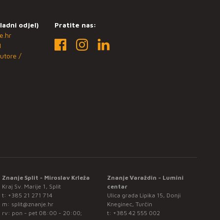
ladni odjel)
Pratite nas:
e.hr
1
utore /
Znanje Split - Miroslav Krleža
Znanje Varaždin - Lumini
Kraj Sv. Marije 1, Split
centar
t:
+385 21 271 714
Ulica grada Lipika 15, Donji
m:
split@znanje.hr
Kneginec, Turčin
rv: pon - pet 08:00 - 20:00;
t:
+385 42 555 002