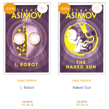
-20%
-20%
Isaac Asimov
Isaac Asimov
I, Robot
Naked Sun
13,20 €
13,20 €
10,56 €
10,56 €