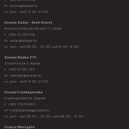
m:
lumini@znanje.hr
rv: pon - ned* 9:00-21:00
Znanje Zadar - Sveti Donat
Knezova Šubića Bribirskih 11, Zadar
t:
+385 23 254 518
m:
zadar@znanje.hr
rv: pon - pet 08:00 - 20:00; sub 8:00-14:00
Znanje Rijeka ZTC
Zvonimirova 3, Rijeka
t:
+385 51 581 370
m:
rijekaztc@znanje.hr
rv: pon - ned* 9:00-21:00
Znanje Frankopanska
Frankopanska 5a, Zagreb
t:
+385 1 5574 883
m:
frankopanska@znanje.hr
rv: pon - pet 08:00 - 20:00 ; sub 08:00 - 15:00
Znanje Westgate