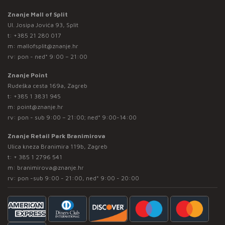
Znanje Mall of Split
Ul. Josipa Jovića 93, Split
t:
+385 21 280 017
m:
mallofsplit@znanje.hr
rv: pon - ned* 9:00 – 21:00
Znanje Point
Rudeška cesta 169a, Zagreb
t:
+385 1 3831 945
m:
point@znanje.hr
rv: pon - sub 9:00 – 21:00; ned* 9:00-14:00
Znanje Retail Park Branimirova
Ulica kneza Branimira 119b, Zagreb
t:
+ 385 1 2796 541
m:
branimirova@znanje.hr
rv: pon -sub 9:00 - 21:00, ned* 9:00 - 20:00