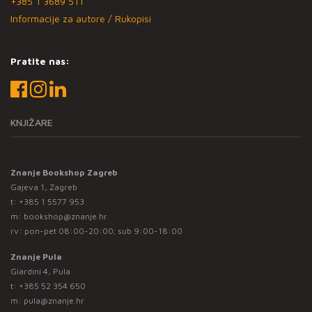
+385 1 3689 511
Informacije za autore / Rukopisi
Pratite nas:
KNJIŽARE
Znanje Bookshop Zagreb
Gajeva 1, Zagreb
t:
+385 1 5577 953
m:
bookshop@znanje.hr
rv: pon-pet 08:00-20:00; sub 9:00-18:00
Znanje Pula
Giardini 4, Pula
t:
+385 52 354 650
m:
pula@znanje.hr