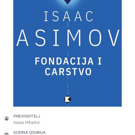
PREVODITELJ
Nada Mihelčić
GODINA IZDANJA