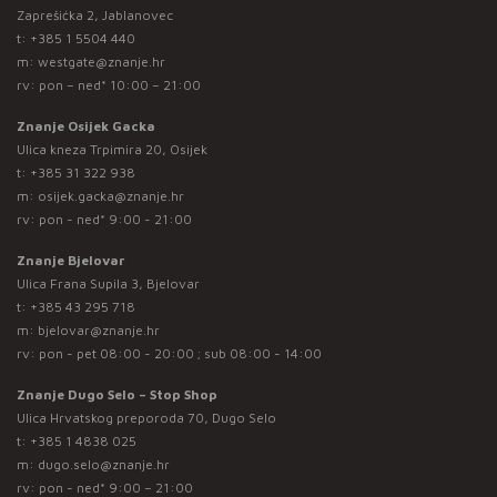
Zaprešićka 2, Jablanovec
t:
+385 1 5504 440
m:
westgate@znanje.hr
rv: pon – ned* 10:00 – 21:00
Znanje Osijek Gacka
Ulica kneza Trpimira 20, Osijek
t:
+385 31 322 938
m:
osijek.gacka@znanje.hr
rv: pon - ned* 9:00 - 21:00
Znanje Bjelovar
Ulica Frana Supila 3, Bjelovar
t:
+385 43 295 718
m:
bjelovar@znanje.hr
rv: pon - pet 08:00 - 20:00 ; sub 08:00 - 14:00
Znanje Dugo Selo – Stop Shop
Ulica Hrvatskog preporoda 70, Dugo Selo
t:
+385 1 4838 025
m:
dugo.selo@znanje.hr
rv: pon - ned* 9:00 – 21:00