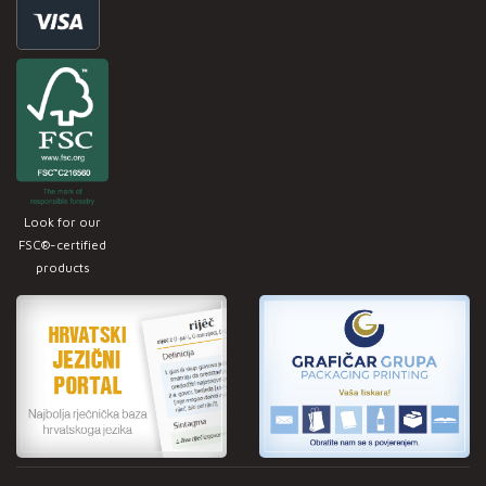
Look for our
FSC®-certified
products