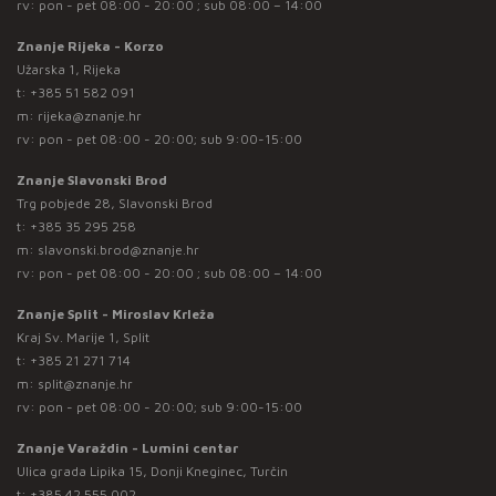
rv: pon - pet 08:00 - 20:00 ; sub 08:00 – 14:00
Znanje Rijeka - Korzo
Užarska 1, Rijeka
t:
+385 51 582 091
m:
rijeka@znanje.hr
rv: pon - pet 08:00 - 20:00; sub 9:00-15:00
Znanje Slavonski Brod
Trg pobjede 28, Slavonski Brod
t:
+385 35 295 258
m:
slavonski.brod@znanje.hr
rv: pon - pet 08:00 - 20:00 ; sub 08:00 – 14:00
Znanje Split - Miroslav Krleža
Kraj Sv. Marije 1, Split
t:
+385 21 271 714
m:
split@znanje.hr
rv: pon - pet 08:00 - 20:00; sub 9:00-15:00
Znanje Varaždin - Lumini centar
Ulica grada Lipika 15, Donji Kneginec, Turčin
t:
+385 42 555 002