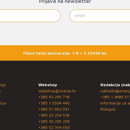
Prijava na newsletter
Fiksni tečaj konverzije: 1 € = 7,53450 kn
nja
Webshop
Redakcija (nak
e
webshop@znanje.hr
nakladni@znanj
+385 43 295 718
+385 1 3689 51
ica
+385 1 5504 440
Informacije za a
+385 51 582 091
Rukopisi
+385 23 254 518
+385 35 295 258
+385 52 354 650