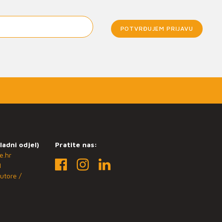
POTVRĐUJEM PRIJAVU
ladni odjel)
Pratite nas:
e.hr
1
utore /