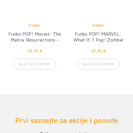
Funko!
Funko!
Funko POP! Movies: The
Funko POP! MARVEL:
Matrix Resurrections -
What If...? Pop! Zombie
Neo
Captain America
20,35 €
20,35 €
NIJE DOSTUPNO
NIJE DOSTUPNO
Prvi saznajte za akcije i ponude