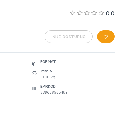
0.0
NIJE DOSTUPNO
FORMAT
MASA
0.30 kg
BARKOD
889698565493