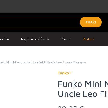
TRAŽI
gračke
Papirnica / Škola
Darovi
Autori
nko Mini Mmoments! Seinfeld: Uncle Leo Figure Diorama
Funko!
Funko Mini 
Uncle Leo F