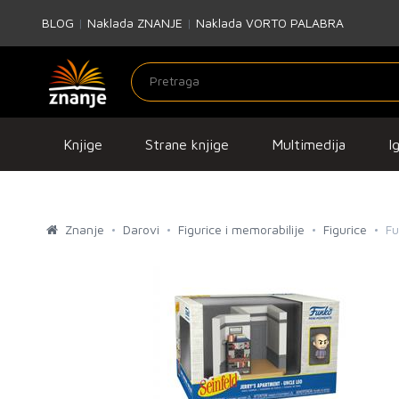
BLOG
|
Naklada ZNANJE
|
Naklada VORTO PALABRA
Knjige
Strane knjige
Multimedija
I
Znanje
Darovi
Figurice i memorabilije
Figurice
Fu