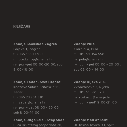
KNJIŽARE
Znanje Bookshop Zagreb
Znanje Pula
Gajeva 1, Zagreb
Giardini 4, Pula
t:
+385 1 5577 953
t:
+385 52 354 650
m:
bookshop@znanje.hr
m:
pula@znanje.hr
rv: pon-pet 08:00-20:00; sub
rv: pon - pet 08:00 - 20:00 ;
9:00-18:00
sub 08:00 – 14:00
Znanje Zadar - Sveti Donat
Znanje Rijeka ZTC
Knezova Šubića Bribirskih 11,
Zvonimirova 3, Rijeka
Zadar
t:
+385 51 581 370
t:
+385 23 254 518
m:
rijekaztc@znanje.hr
m:
zadar@znanje.hr
rv: pon - ned* 9:00-21:00
rv: pon - pet 08:00 - 20:00;
sub 8:00-14:00
Znanje Dugo Selo – Stop Shop
Znanje Mall of Split
Ulica Hrvatskog preporoda 70,
Ul. Josipa Jovića 93, Split