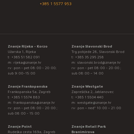
+385 1 5577 953
Znanje Rijeka - Korzo
Znanje Slavonski Brod
Užarska 1, Rijeka
Trg pobjede 28, Slavonski Brod
t:
+385 51 582 091
t:
+385 35 295 258
m:
rijeka@znanje.hr
m:
slavonski.brod@znanje.hr
rv: pon - pet 08:00 - 20:00;
rv: pon - pet 08:00 - 20:00 ;
sub 9:00-15:00
sub 08:00 – 14:00
Znanje Frankopanska
Znanje Westgate
Frankopanska 5a, Zagreb
Zaprešićka 2, Jablanovec
t:
+385 1 5574 883
t:
+385 1 5504 440
m:
frankopanska@znanje.hr
m:
westgate@znanje.hr
rv: pon - pet 08:00 - 20:00 ;
rv: pon – ned* 10:00 – 21:00
sub 08:00 - 15:00
Znanje Point
Znanje Retail Park
Rudeška cesta 169a, Zagreb
Branimirova