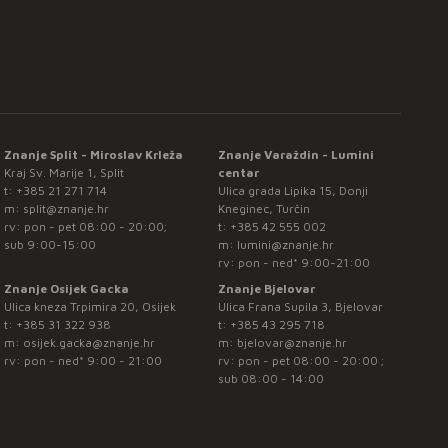
Znanje Split - Miroslav Krleža
Znanje Varaždin - Lumini
Kraj Sv. Marije 1, Split
centar
t:
+385 21 271 714
Ulica grada Lipika 15, Donji
m:
split@znanje.hr
Kneginec, Turčin
rv: pon - pet 08:00 - 20:00;
t:
+385 42 555 002
sub 9:00-15:00
m:
lumini@znanje.hr
rv: pon - ned* 9:00-21:00
Znanje Osijek Gacka
Znanje Bjelovar
Ulica kneza Trpimira 20, Osijek
Ulica Frana Supila 3, Bjelovar
t:
+385 31 322 938
t:
+385 43 295 718
m:
osijek.gacka@znanje.hr
m:
bjelovar@znanje.hr
rv: pon - ned* 9:00 - 21:00
rv: pon - pet 08:00 - 20:00 ;
sub 08:00 - 14:00