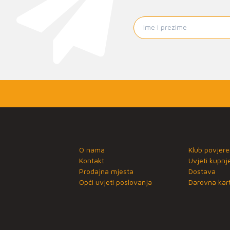
O nama
Klub povjere
Kontakt
Uvjeti kupnj
Prodajna mjesta
Dostava
Opći uvjeti poslovanja
Darovna kart