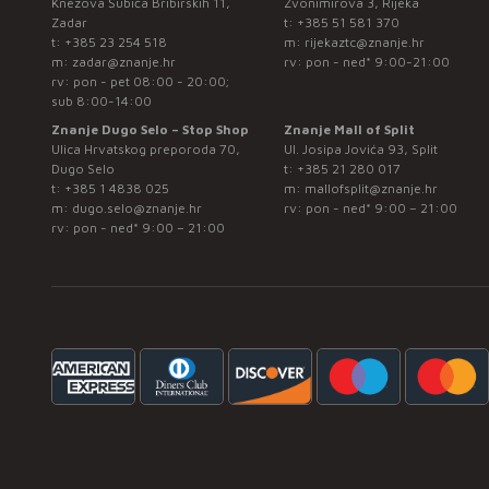
Knezova Šubića Bribirskih 11,
Zvonimirova 3, Rijeka
Zadar
t:
+385 51 581 370
t:
+385 23 254 518
m:
rijekaztc@znanje.hr
m:
zadar@znanje.hr
rv: pon - ned* 9:00-21:00
rv: pon - pet 08:00 - 20:00;
sub 8:00-14:00
Znanje Dugo Selo – Stop Shop
Znanje Mall of Split
Ulica Hrvatskog preporoda 70,
Ul. Josipa Jovića 93, Split
Dugo Selo
t:
+385 21 280 017
t:
+385 1 4838 025
m:
mallofsplit@znanje.hr
m:
dugo.selo@znanje.hr
rv: pon - ned* 9:00 – 21:00
rv: pon - ned* 9:00 – 21:00