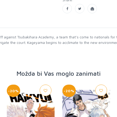
f against Tsubakihara Academy, a team that’s come to nationals for t
vigate the court. Kageyama begins to acclimate to the new environme
Možda bi Vas moglo zanimati
-20%
-20%