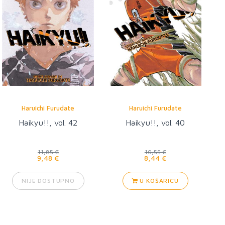
Haruichi Furudate
Haruichi Furudate
Haikyu!!, vol. 42
Haikyu!!, vol. 40
11,85 €
10,55 €
9,48 €
8,44 €
NIJE DOSTUPNO
U KOŠARICU