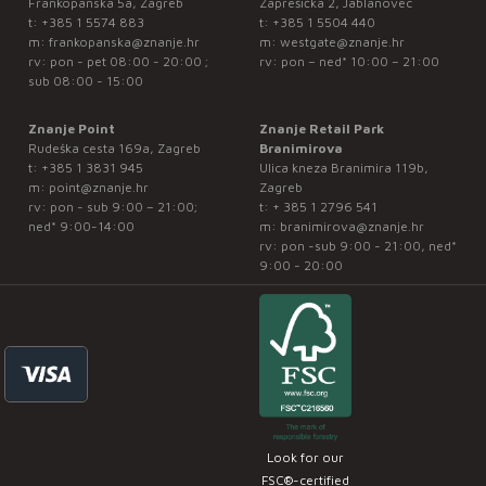
Frankopanska 5a, Zagreb
Zaprešićka 2, Jablanovec
t:
+385 1 5574 883
t:
+385 1 5504 440
m:
frankopanska@znanje.hr
m:
westgate@znanje.hr
rv: pon - pet 08:00 - 20:00 ;
rv: pon – ned* 10:00 – 21:00
sub 08:00 - 15:00
Znanje Point
Znanje Retail Park
Rudeška cesta 169a, Zagreb
Branimirova
t:
+385 1 3831 945
Ulica kneza Branimira 119b,
m:
point@znanje.hr
Zagreb
rv: pon - sub 9:00 – 21:00;
t:
+ 385 1 2796 541
ned* 9:00-14:00
m:
branimirova@znanje.hr
rv: pon -sub 9:00 - 21:00, ned*
9:00 - 20:00
Look for our
FSC®-certified