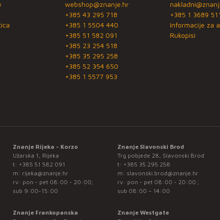
e
webshop@znanje.hr
nakladni@znanj
+385 43 295 718
+385 1 3689 51
ica
+385 1 5504 440
Informacije za a
+385 51 582 091
Rukopisi
+385 23 254 518
+385 35 295 258
+385 52 354 650
+385 1 5577 953
Znanje Rijeka - Korzo
Znanje Slavonski Brod
Užarska 1, Rijeka
Trg pobjede 28, Slavonski Brod
t:
+385 51 582 091
t:
+385 35 295 258
m:
rijeka@znanje.hr
m:
slavonski.brod@znanje.hr
rv: pon - pet 08:00 - 20:00;
rv: pon - pet 08:00 - 20:00 ;
sub 9:00-15:00
sub 08:00 – 14:00
Znanje Frankopanska
Znanje Westgate