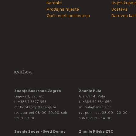
Kontakt
Uvjeti kupnj
Prodajna mjesta
Dostava
Opći uvjeti poslovanja
Darovna kart
KNJIŽARE
Znanje Bookshop Zagreb
Znanje Pula
Gajeva 1, Zagreb
Giardini 4, Pula
t:
+385 1 5577 953
t:
+385 52 354 650
m:
bookshop@znanje.hr
m:
pula@znanje.hr
rv: pon-pet 08:00-20:00; sub
rv: pon - pet 08:00 - 20:00 ;
9:00-18:00
sub 08:00 – 14:00
Znanje Zadar - Sveti Donat
Znanje Rijeka ZTC