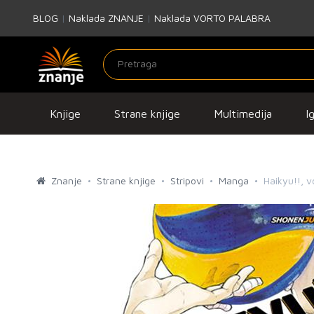
BLOG
|
Naklada ZNANJE
|
Naklada VORTO PALABRA
Knjige
Strane knjige
Multimedija
I
Znanje
Strane knjige
Stripovi
Manga
Haikyu!!, v