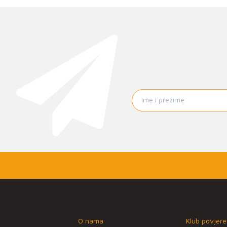
O nama
Klub povjere