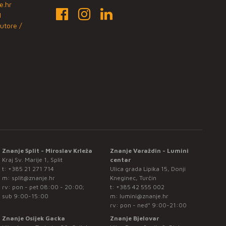
e.hr
1
utore /
Znanje Split - Miroslav Krleža
Znanje Varaždin - Lumini
Kraj Sv. Marije 1, Split
centar
t:
+385 21 271 714
Ulica grada Lipika 15, Donji
m:
split@znanje.hr
Kneginec, Turčin
rv: pon - pet 08:00 - 20:00;
t:
+385 42 555 002
sub 9:00-15:00
m:
lumini@znanje.hr
rv: pon - ned* 9:00-21:00
Znanje Osijek Gacka
Znanje Bjelovar