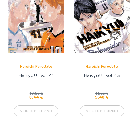
Haruichi Furudate
Haruichi Furudate
Haikyu!!, vol. 41
Haikyu!!, vol. 43
10,55 €
11,85 €
8,44 €
9,48 €
NIJE DOSTUPNO
NIJE DOSTUPNO