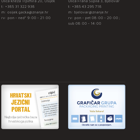
Ulica kneza Trpimira 20, Osijek
Ulica Frana Supila 3, Bjelovar
t:
+385 31 322 938
t:
+385 43 295 718
m:
osijek.gacka@znanje.hr
m:
bjelovar@znanje.hr
rv: pon - ned* 9:00 - 21:00
rv: pon - pet 08:00 - 20:00 ;
sub 08:00 - 14:00