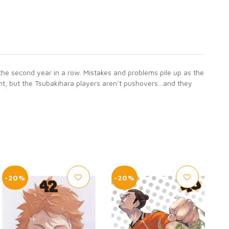
he second year in a row. Mistakes and problems pile up as the
nt, but the Tsubakihara players aren’t pushovers…and they
-20%
-20%