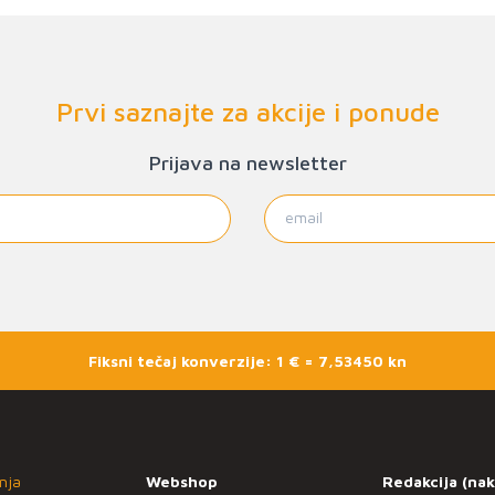
Prvi saznajte za akcije i ponude
Prijava na newsletter
Fiksni tečaj konverzije: 1 € = 7,53450 kn
nja
Webshop
Redakcija (nak