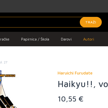
TRAŽI
gračke
Papirnica / Škola
Darovi
Autori
ol. 27
Haruichi Furudate
Haikyu!!, vo
10,55 €