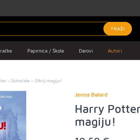
TRAŽI
gračke
Papirnica / Škola
Darovi
Autori
ter – Duhočale – Otkrij magiju!
Jenna Balard
Harry Potter
magiju!