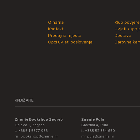
O nama
Klub povjere
Kontakt
Uvjeti kupnj
Prodajna mjesta
Dostava
Opći uvjeti poslovanja
Darovna kart
KNJIŽARE
Znanje Bookshop Zagreb
Znanje Pula
Gajeva 1, Zagreb
Giardini 4, Pula
t:
+385 1 5577 953
t:
+385 52 354 650
m:
bookshop@znanje.hr
m:
pula@znanje.hr