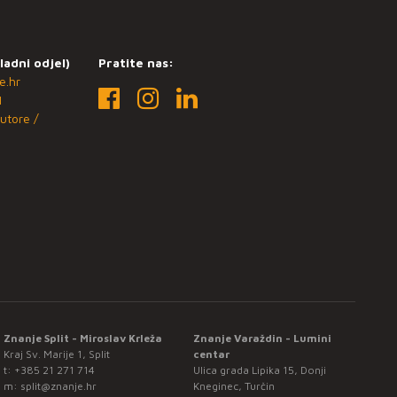
ladni odjel)
Pratite nas:
e.hr
1
utore /
Znanje Split - Miroslav Krleža
Znanje Varaždin - Lumini
Kraj Sv. Marije 1, Split
centar
t:
+385 21 271 714
Ulica grada Lipika 15, Donji
m:
split@znanje.hr
Kneginec, Turčin