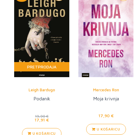
PRETPRODAJA
Leigh Bardugo
Mercedes Ron
Podanik
Moja krivnja
17,90 €
19,90 €
17,91 €
U KOŠARICU
U KOŠARICU