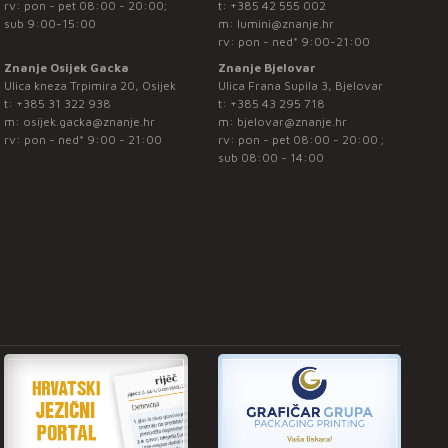
rv: pon - pet 08:00 - 20:00;
t:
+385 42 555 002
sub 9:00-15:00
m:
lumini@znanje.hr
rv: pon - ned* 9:00-21:00
Znanje Osijek Gacka
Znanje Bjelovar
Ulica kneza Trpimira 20, Osijek
Ulica Frana Supila 3, Bjelovar
t:
+385 31 322 938
t:
+385 43 295 718
m:
osijek.gacka@znanje.hr
m:
bjelovar@znanje.hr
rv: pon - ned* 9:00 - 21:00
rv: pon - pet 08:00 - 20:00 ;
sub 08:00 - 14:00