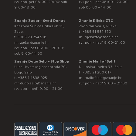
rv: pon-pet 08:00-20:00; sub
rv: pon - pet 08:00 - 20:00 ;
9:00-18:00
sub 08:00 – 14:00
Znanje Zadar - Sveti Donat
Znanje Rijeka ZTC
Knezova Šubića Bribirskih 11,
Zvonimirova 3, Rijeka
Zadar
t:
+385 51 581 370
t:
+385 23 254 518
m:
rijekaztc@znanje.hr
m:
zadar@znanje.hr
rv: pon - ned* 9:00-21:00
rv: pon - pet 08:00 - 20:00;
sub 8:00-14:00
Znanje Dugo Selo – Stop Shop
Znanje Mall of Split
Ulica Hrvatskog preporoda 70,
Ul. Josipa Jovića 93, Split
Dugo Selo
t:
+385 21 280 017
t:
+385 1 4838 025
m:
mallofsplit@znanje.hr
m:
dugo.selo@znanje.hr
rv: pon - ned* 9:00 – 21:00
rv: pon - ned* 9:00 – 21:00