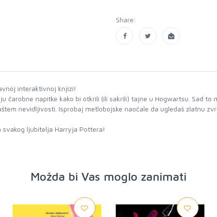
Share:
vnoj interaktivnoj knjizi!
jaju čarobne napitke kako bi otkrili (ili sakrili) tajne u Hogwartsu. Sad t
štem nevidljivosti. Isprobaj metlobojske naočale da ugledaš zlatnu zvr
Možda bi Vas moglo zanimati