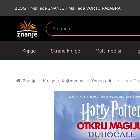
BLOG
|
Naklada ZNANJE
|
Naklada VORTO PALABRA
Knjige
Strane knjige
Multimedija
I
Znanje
Knjige
Književnost
Young adult
Harry Pot