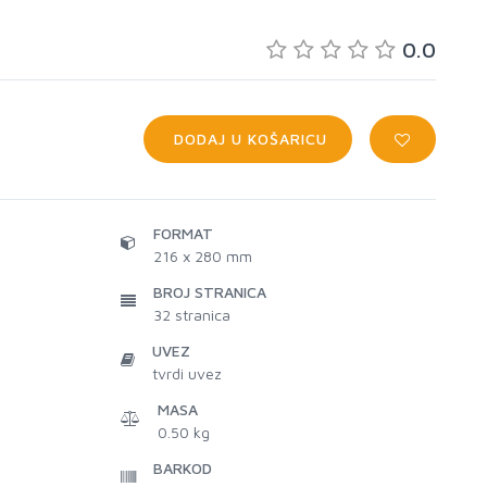
0.0
DODAJ U KOŠARICU
FORMAT
216 x 280 mm
BROJ STRANICA
32
stranica
UVEZ
tvrdi uvez
MASA
0.50 kg
BARKOD