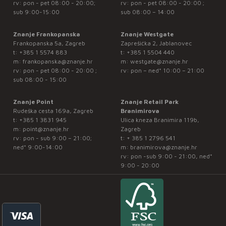
rv: pon - pet 08:00 - 20:00;
rv: pon - pet 08:00 - 20:00 ;
sub 9:00-15:00
sub 08:00 – 14:00
Znanje Frankopanska
Znanje Westgate
Frankopanska 5a, Zagreb
Zaprešićka 2, Jablanovec
t:
+385 1 5574 883
t:
+385 1 5504 440
m:
frankopanska@znanje.hr
m:
westgate@znanje.hr
rv: pon - pet 08:00 - 20:00 ;
rv: pon – ned* 10:00 – 21:00
sub 08:00 - 15:00
Znanje Point
Znanje Retail Park
Rudeška cesta 169a, Zagreb
Branimirova
t:
+385 1 3831 945
Ulica kneza Branimira 119b,
m:
point@znanje.hr
Zagreb
rv: pon - sub 9:00 – 21:00;
t:
+ 385 1 2796 541
ned* 9:00-14:00
m:
branimirova@znanje.hr
rv: pon -sub 9:00 - 21:00, ned*
9:00 - 20:00