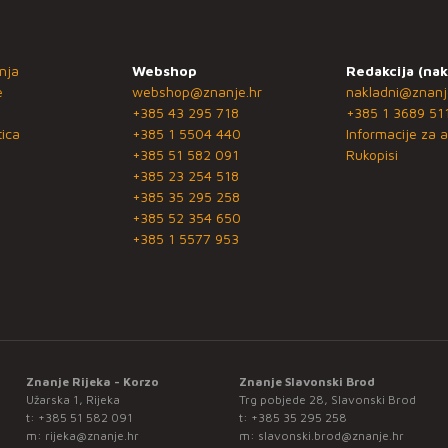
nja
Webshop
Redakcija (nak
e
webshop@znanje.hr
nakladni@znanj
+385 43 295 718
+385 1 3689 51
ica
+385 1 5504 440
Informacije za a
+385 51 582 091
Rukopisi
+385 23 254 518
+385 35 295 258
+385 52 354 650
+385 1 5577 953
Znanje Rijeka - Korzo
Znanje Slavonski Brod
Užarska 1, Rijeka
Trg pobjede 28, Slavonski Brod
t:
+385 51 582 091
t:
+385 35 295 258
m:
rijeka@znanje.hr
m:
slavonski.brod@znanje.hr