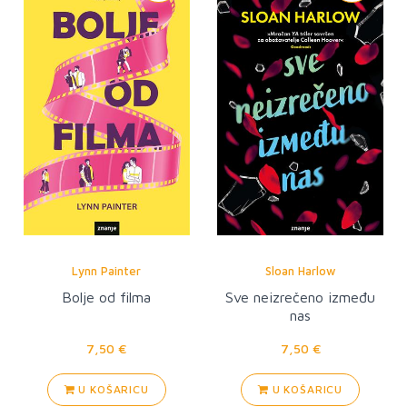
Lynn Painter
Sloan Harlow
Bolje od filma
Sve neizrečeno između
nas
7,50 €
7,50 €
U KOŠARICU
U KOŠARICU