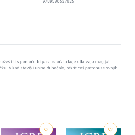
9789530627826
o možeš i ti s pomoću tri para naočala koje otkrivaju magiju!
čku. A kad staviš Lunine duhočale, otkrit ćeš patronuse svojih