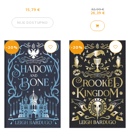
15,79 €
32,99 €
26,39 €
NIJE DOSTUPNO
-20%
-20%