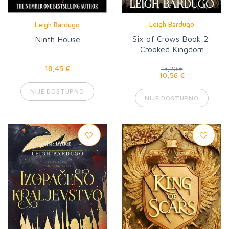
Leigh Bardugo
Leigh Bardugo
Six of Crows Book 2:
Ninth House
Crooked Kingdom
18,45 €
13,20 €
10,56 €
NIJE DOSTUPNO
NIJE DOSTUPNO