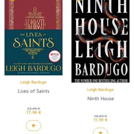
Leigh Bardugo
Leigh Bardugo
Lives of Saints
Ninth House
22,45 €
17,96 €
14,49 €
11,59 €