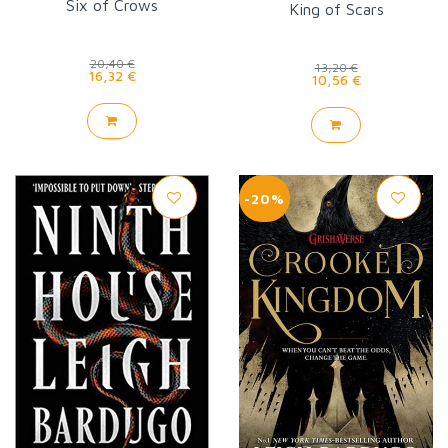
Six of Crows
King of Scars
20,40 €
13,20 €
16,32 €
10,56 €
-20%