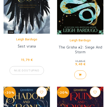
Leigh Bardugo
Leigh Bardugo
Šest vrana
The Grisha #2: Siege And
Storm
15,79 €
11,85 €
9,48 €
NIJE DOSTUPNO
-20%
-20%