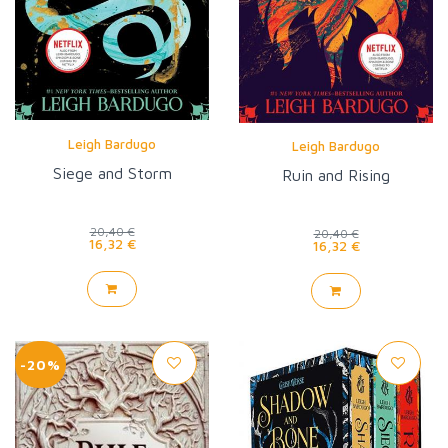
Leigh Bardugo
Leigh Bardugo
Siege and Storm
Ruin and Rising
20,40 €
20,40 €
16,32 €
16,32 €
-20%