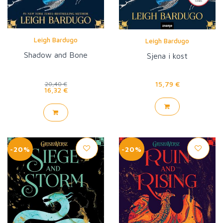
Leigh Bardugo
Leigh Bardugo
Shadow and Bone
Sjena i kost
15,79 €
20,40 €
16,32 €
-20%
-20%