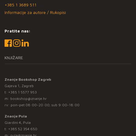
+385 1 3689 511
Informacije za autore / Rukopisi
Pratite nas:
KNJIŽARE
Znanje Bookshop Zagreb
Gajeva 1, Zagreb
t:
+385 1 5577 953
m:
bookshop@znanje.hr
rv: pon-pet 08:00-20:00; sub 9:00-18:00
Znanje Pula
Giardini 4, Pula
t:
+385 52 354 650
m:
pula@znanje.hr