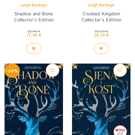
Leigh Bardugo
Leigh Bardugo
Shadow and Bone
Crooked Kingdom
Collector's Edition
Collector's Edition
22,45 €
32,99 €
17,96 €
26,39 €
-20%