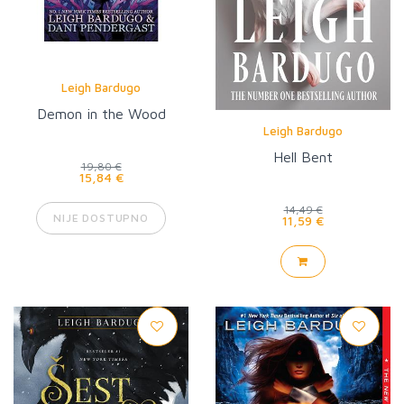
Leigh Bardugo
Demon in the Wood
Leigh Bardugo
Hell Bent
19,80 €
15,84 €
14,49 €
NIJE DOSTUPNO
11,59 €