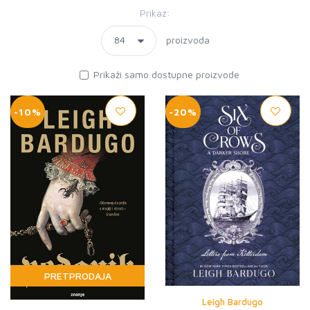
Prikaz:
proizvoda
Prikaži samo dostupne proizvode
-10%
-20%
PRETPRODAJA
Leigh Bardugo