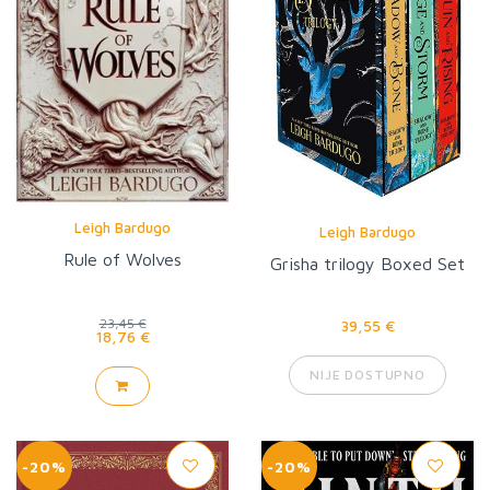
Leigh Bardugo
Leigh Bardugo
Rule of Wolves
Grisha trilogy Boxed Set
23,45 €
39,55 €
18,76 €
NIJE DOSTUPNO
-20%
-20%