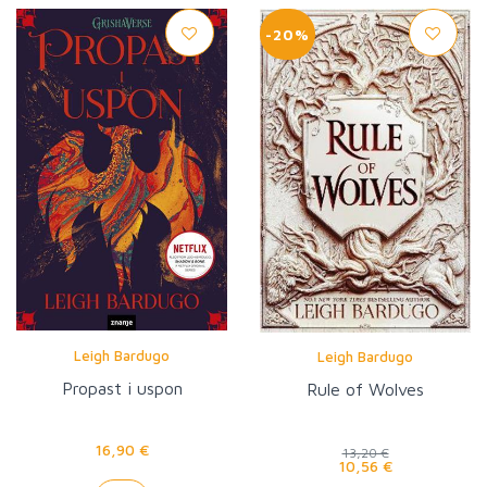
-20%
Leigh Bardugo
Leigh Bardugo
Propast i uspon
Rule of Wolves
16,90 €
13,20 €
10,56 €