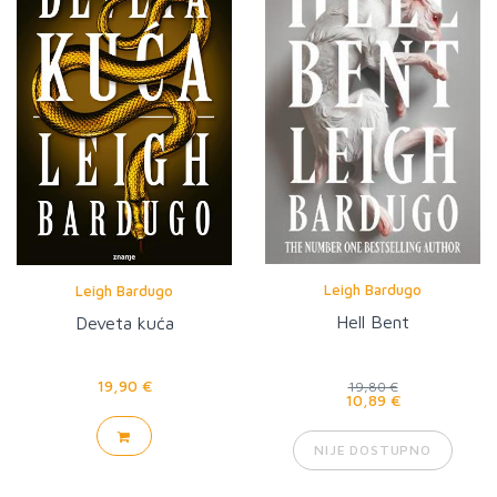
Leigh Bardugo
Leigh Bardugo
Hell Bent
Deveta kuća
19,90 €
19,80 €
10,89 €
NIJE DOSTUPNO