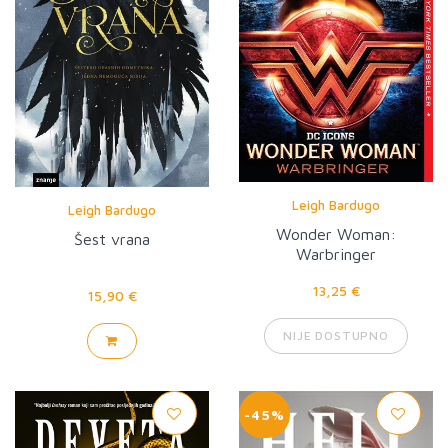
Leigh Bardugo
Leigh Bardugo
Wonder Woman:
Šest vrana
Warbringer
13,25 €
15,90 €
NIJE DOSTUPNO
-45%