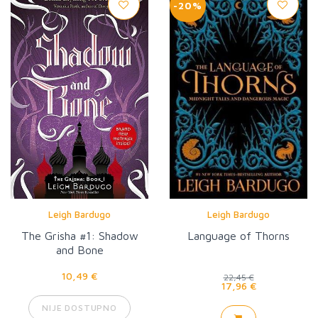
-20%
Leigh Bardugo
Leigh Bardugo
The Grisha #1: Shadow
Language of Thorns
and Bone
10,49 €
22,45 €
17,96 €
NIJE DOSTUPNO