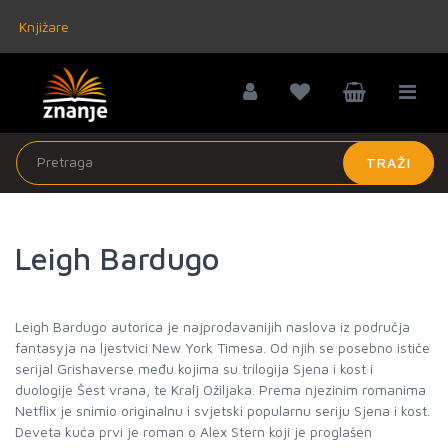
Knjižare
TRAŽI
Leigh Bardugo
Leigh Bardugo autorica je najprodavanijih naslova iz područja
fantasyja na ljestvici New York Timesa. Od njih se posebno ističe
serijal Grishaverse među kojima su trilogija Sjena i kost i
duologije Šest vrana, te Kralj Ožiljaka. Prema njezinim romanima
Netflix je snimio originalnu i svjetski popularnu seriju Sjena i kost.
Deveta kuća prvi je roman o Alex Stern koji je proglašen