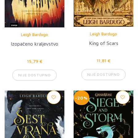
Leigh Bardugo
Leigh Bardugo
King of Scars
Izopačeno kraljevstvo
11,81 €
15,79 €
NIJE DOSTUPNO
NIJE DOSTUPNO
-20%