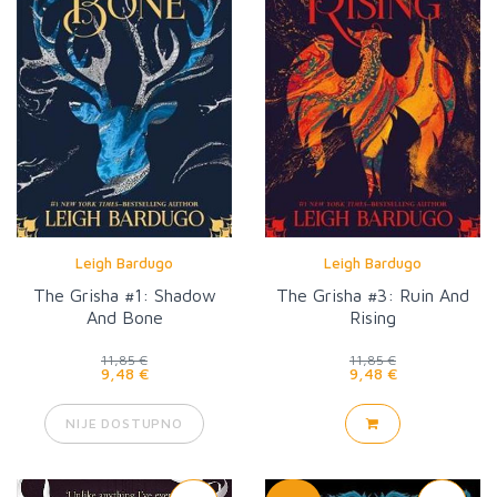
Leigh Bardugo
Leigh Bardugo
The Grisha #1: Shadow
The Grisha #3: Ruin And
And Bone
Rising
11,85 €
11,85 €
9,48 €
9,48 €
NIJE DOSTUPNO