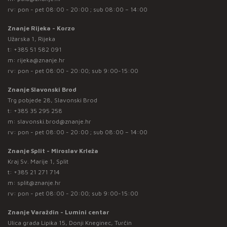
rv: pon - pet 08:00 - 20:00 ; sub 08:00 – 14:00
Znanje Rijeka - Korzo
Užarska 1, Rijeka
t:
+385 51 582 091
m:
rijeka@znanje.hr
rv: pon - pet 08:00 - 20:00; sub 9:00-15:00
Znanje Slavonski Brod
Trg pobjede 28, Slavonski Brod
t:
+385 35 295 258
m:
slavonski.brod@znanje.hr
rv: pon - pet 08:00 - 20:00 ; sub 08:00 – 14:00
Znanje Split - Miroslav Krleža
Kraj Sv. Marije 1, Split
t:
+385 21 271 714
m:
split@znanje.hr
rv: pon - pet 08:00 - 20:00; sub 9:00-15:00
Znanje Varaždin - Lumini centar
Ulica grada Lipika 15, Donji Kneginec, Turčin