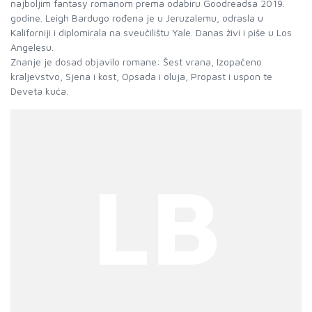
najboljim fantasy romanom prema odabiru Goodreadsa 2019.
godine. Leigh Bardugo rođena je u Jeruzalemu, odrasla u
Kaliforniji i diplomirala na sveučilištu Yale. Danas živi i piše u Los
Angelesu.
Znanje je dosad objavilo romane: Šest vrana, Izopačeno
kraljevstvo, Sjena i kost, Opsada i oluja, Propast i uspon te
LB