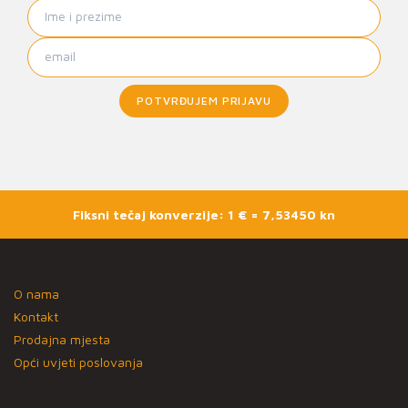
POTVRĐUJEM PRIJAVU
Fiksni tečaj konverzije: 1 € = 7,53450 kn
O nama
Kontakt
Prodajna mjesta
Opći uvjeti poslovanja