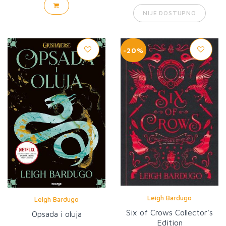
NIJE DOSTUPNO
-20%
Leigh Bardugo
Leigh Bardugo
Six of Crows Collector's
Opsada i oluja
Edition