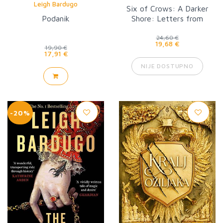
Leigh Bardugo
Six of Crows: A Darker
Podanik
Shore: Letters from
Ketterdam
24,60 €
19,68 €
19,90 €
17,91 €
NIJE DOSTUPNO
-20%