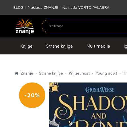
BLOG
|
Naklada ZNANJE
|
Naklada VORTO PALABRA
Knjige
Strane knjige
Multimedija
I
Znanje
Strane knjige
Književnost
Young adult
T
-20%