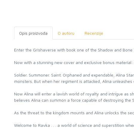
Opis proizvoda
O autoru
Recenzije
Enter the Grishaverse with book one of the Shadow and Bone Tr
Now with a stunning new cover and exclusive bonus material: A
Soldier. Summoner. Saint. Orphaned and expendable, Alina Star
monsters. But when her regiment is attacked, Alina unleashe
Now Alina will enter a lavish world of royalty and intrigue as sh
believes Alina can summon a force capable of destroying the S
As the threat to the kingdom mounts and Alina unlocks the secr