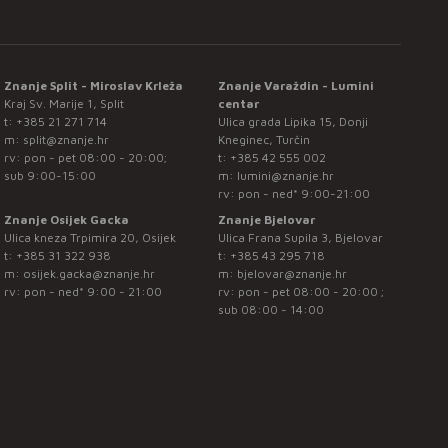
Znanje Split - Miroslav Krleža
Znanje Varaždin - Lumini
Kraj Sv. Marije 1, Split
centar
t:
+385 21 271 714
Ulica grada Lipika 15, Donji
m:
split@znanje.hr
Kneginec, Turčin
rv: pon - pet 08:00 - 20:00;
t:
+385 42 555 002
sub 9:00-15:00
m:
lumini@znanje.hr
rv: pon - ned* 9:00-21:00
Znanje Osijek Gacka
Znanje Bjelovar
Ulica kneza Trpimira 20, Osijek
Ulica Frana Supila 3, Bjelovar
t:
+385 31 322 938
t:
+385 43 295 718
m:
osijek.gacka@znanje.hr
m:
bjelovar@znanje.hr
rv: pon - ned* 9:00 - 21:00
rv: pon - pet 08:00 - 20:00 ;
sub 08:00 - 14:00