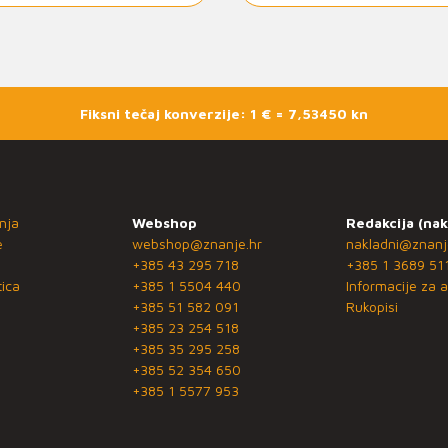
Fiksni tečaj konverzije: 1 € = 7,53450 kn
nja
Webshop
Redakcija (nak
e
webshop@znanje.hr
nakladni@znanj
+385 43 295 718
+385 1 3689 51
ica
+385 1 5504 440
Informacije za a
+385 51 582 091
Rukopisi
+385 23 254 518
+385 35 295 258
+385 52 354 650
+385 1 5577 953