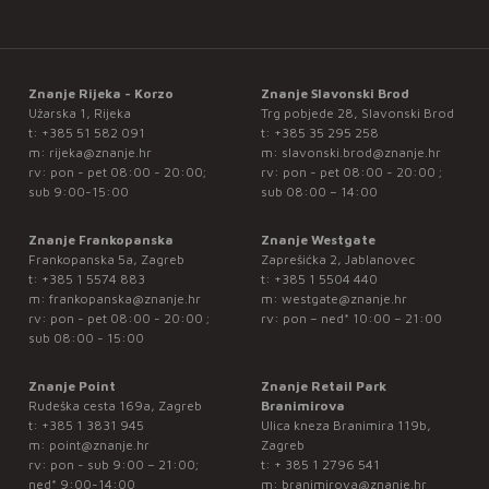
Znanje Rijeka - Korzo
Znanje Slavonski Brod
Užarska 1, Rijeka
Trg pobjede 28, Slavonski Brod
t:
+385 51 582 091
t:
+385 35 295 258
m:
rijeka@znanje.hr
m:
slavonski.brod@znanje.hr
rv: pon - pet 08:00 - 20:00;
rv: pon - pet 08:00 - 20:00 ;
sub 9:00-15:00
sub 08:00 – 14:00
Znanje Frankopanska
Znanje Westgate
Frankopanska 5a, Zagreb
Zaprešićka 2, Jablanovec
t:
+385 1 5574 883
t:
+385 1 5504 440
m:
frankopanska@znanje.hr
m:
westgate@znanje.hr
rv: pon - pet 08:00 - 20:00 ;
rv: pon – ned* 10:00 – 21:00
sub 08:00 - 15:00
Znanje Point
Znanje Retail Park
Rudeška cesta 169a, Zagreb
Branimirova
t:
+385 1 3831 945
Ulica kneza Branimira 119b,
m:
point@znanje.hr
Zagreb
rv: pon - sub 9:00 – 21:00;
t:
+ 385 1 2796 541
ned* 9:00-14:00
m:
branimirova@znanje.hr