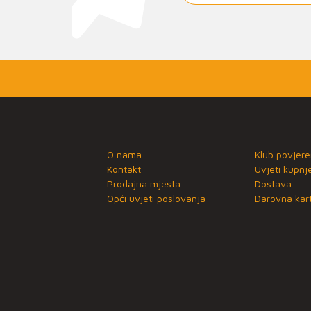
O nama
Klub povjere
Kontakt
Uvjeti kupnj
Prodajna mjesta
Dostava
Opći uvjeti poslovanja
Darovna kart