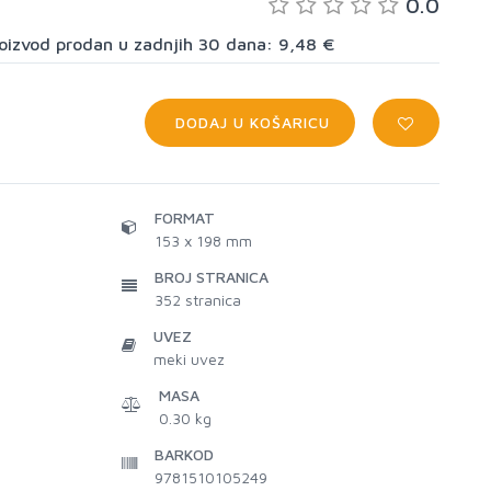
0.0
proizvod prodan u zadnjih 30 dana: 9,48 €
DODAJ U KOŠARICU
FORMAT
153 x 198 mm
BROJ STRANICA
352
stranica
UVEZ
meki uvez
MASA
0.30 kg
BARKOD
9781510105249