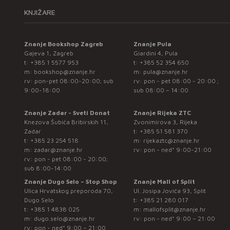
KNJIŽARE
Znanje Bookshop Zagreb
Znanje Pula
Gajeva 1, Zagreb
Giardini 4, Pula
t:
+385 1 5577 953
t:
+385 52 354 650
m:
bookshop@znanje.hr
m:
pula@znanje.hr
rv: pon-pet 08:00-20:00; sub
rv: pon - pet 08:00 - 20:00 ;
9:00-18:00
sub 08:00 – 14:00
Znanje Zadar - Sveti Donat
Znanje Rijeka ZTC
Knezova Šubića Bribirskih 11,
Zvonimirova 3, Rijeka
Zadar
t:
+385 51 581 370
t:
+385 23 254 518
m:
rijekaztc@znanje.hr
m:
zadar@znanje.hr
rv: pon - ned* 9:00-21:00
rv: pon - pet 08:00 - 20:00;
sub 8:00-14:00
Znanje Dugo Selo – Stop Shop
Znanje Mall of Split
Ulica Hrvatskog preporoda 70,
Ul. Josipa Jovića 93, Split
Dugo Selo
t:
+385 21 280 017
t:
+385 1 4838 025
m:
mallofsplit@znanje.hr
m:
dugo.selo@znanje.hr
rv: pon - ned* 9:00 – 21:00
rv: pon - ned* 9:00 – 21:00