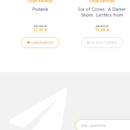
Leigh Bardugo
Leigh Bardugo
Podanik
Six of Crows: A Darker
Shore: Letters from
Ketterdam
19,90 €
24,60 €
17,91 €
19,68 €
U KOŠARICU
NIJE DOSTUPNO