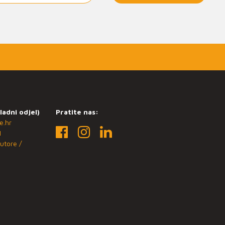
ladni odjel)
Pratite nas:
e.hr
1
utore /