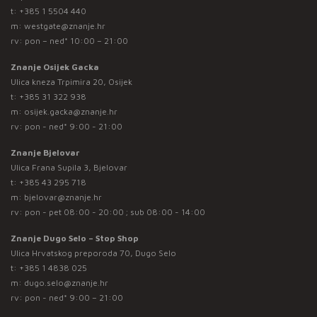
t:
+385 1 5504 440
m:
westgate@znanje.hr
rv: pon – ned* 10:00 – 21:00
Znanje Osijek Gacka
Ulica kneza Trpimira 20, Osijek
t:
+385 31 322 938
m:
osijek.gacka@znanje.hr
rv: pon - ned* 9:00 - 21:00
Znanje Bjelovar
Ulica Frana Supila 3, Bjelovar
t:
+385 43 295 718
m:
bjelovar@znanje.hr
rv: pon - pet 08:00 - 20:00 ; sub 08:00 - 14:00
Znanje Dugo Selo – Stop Shop
Ulica Hrvatskog preporoda 70, Dugo Selo
t:
+385 1 4838 025
m:
dugo.selo@znanje.hr
rv: pon - ned* 9:00 – 21:00