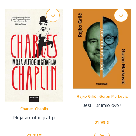
,
Rajko Grlić
Goran Marković
Jesi li snimio ovo?
Charles Chaplin
Moja autobiografija
21,99 €
29,90 €