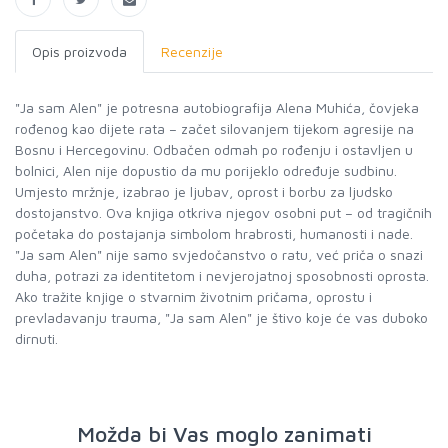
Opis proizvoda
Recenzije
"Ja sam Alen" je potresna autobiografija Alena Muhića, čovjeka
rođenog kao dijete rata – začet silovanjem tijekom agresije na
Bosnu i Hercegovinu. Odbačen odmah po rođenju i ostavljen u
bolnici, Alen nije dopustio da mu porijeklo određuje sudbinu.
Umjesto mržnje, izabrao je ljubav, oprost i borbu za ljudsko
dostojanstvo. Ova knjiga otkriva njegov osobni put – od tragičnih
početaka do postajanja simbolom hrabrosti, humanosti i nade.
"Ja sam Alen" nije samo svjedočanstvo o ratu, već priča o snazi
duha, potrazi za identitetom i nevjerojatnoj sposobnosti oprosta.
Ako tražite knjige o stvarnim životnim pričama, oprostu i
prevladavanju trauma, "Ja sam Alen" je štivo koje će vas duboko
dirnuti.
Možda bi Vas moglo zanimati