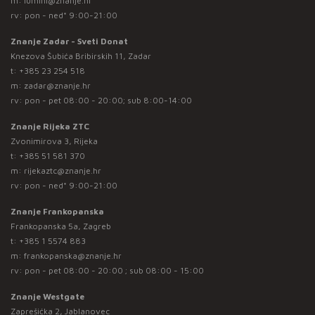
m:
lumini@znanje.hr
rv: pon - ned* 9:00-21:00
Znanje Zadar - Sveti Donat
Knezova Šubića Bribirskih 11, Zadar
t:
+385 23 254 518
m:
zadar@znanje.hr
rv: pon - pet 08:00 - 20:00; sub 8:00-14:00
Znanje Rijeka ZTC
Zvonimirova 3, Rijeka
t:
+385 51 581 370
m:
rijekaztc@znanje.hr
rv: pon - ned* 9:00-21:00
Znanje Frankopanska
Frankopanska 5a, Zagreb
t:
+385 1 5574 883
m:
frankopanska@znanje.hr
rv: pon - pet 08:00 - 20:00 ; sub 08:00 - 15:00
Znanje Westgate
Zaprešićka 2, Jablanovec