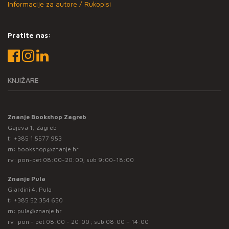
Informacije za autore / Rukopisi
Pratite nas:
KNJIŽARE
Znanje Bookshop Zagreb
Gajeva 1, Zagreb
t:
+385 1 5577 953
m:
bookshop@znanje.hr
rv: pon-pet 08:00-20:00; sub 9:00-18:00
Znanje Pula
Giardini 4, Pula
t:
+385 52 354 650
m:
pula@znanje.hr
rv: pon - pet 08:00 - 20:00 ; sub 08:00 – 14:00