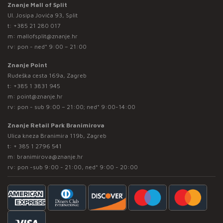
Znanje Mall of Split
Ul. Josipa Jovića 93, Split
t:
+385 21 280 017
m:
mallofsplit@znanje.hr
rv: pon - ned* 9:00 – 21:00
Znanje Point
Rudeška cesta 169a, Zagreb
t:
+385 1 3831 945
m:
point@znanje.hr
rv: pon - sub 9:00 – 21:00; ned* 9:00-14:00
Znanje Retail Park Branimirova
Ulica kneza Branimira 119b, Zagreb
t:
+ 385 1 2796 541
m:
branimirova@znanje.hr
rv: pon -sub 9:00 - 21:00, ned* 9:00 - 20:00