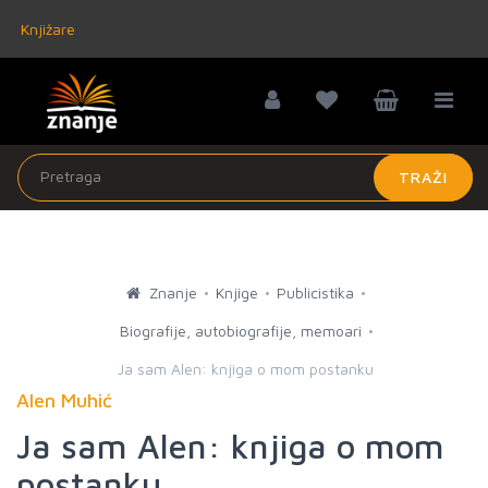
Knjižare
TRAŽI
Znanje
Knjige
Publicistika
Biografije, autobiografije, memoari
Ja sam Alen: knjiga o mom postanku
Alen Muhić
Ja sam Alen: knjiga o mom
postanku