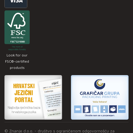
Look for our
FSC®-certified
products
© Znanje d.o.o. - društvo s ograničenom odgovornošću za