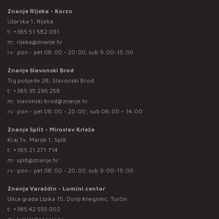
Znanje Rijeka - Korzo
Užarska 1, Rijeka
t:
+385 51 582 091
m:
rijeka@znanje.hr
rv: pon - pet 08:00 - 20:00; sub 9:00-15:00
Znanje Slavonski Brod
Trg pobjede 28, Slavonski Brod
t:
+385 35 295 258
m:
slavonski.brod@znanje.hr
rv: pon - pet 08:00 - 20:00 ; sub 08:00 – 14:00
Znanje Split - Miroslav Krleža
Kraj Sv. Marije 1, Split
t:
+385 21 271 714
m:
split@znanje.hr
rv: pon - pet 08:00 - 20:00; sub 9:00-15:00
Znanje Varaždin - Lumini centar
Ulica grada Lipika 15, Donji Kneginec, Turčin
t:
+385 42 555 002