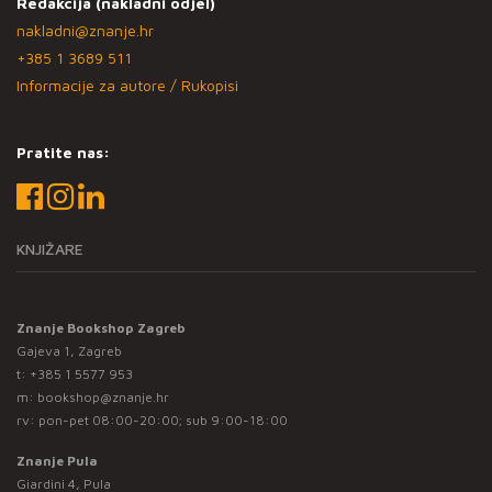
Redakcija (nakladni odjel)
nakladni@znanje.hr
+385 1 3689 511
Informacije za autore / Rukopisi
Pratite nas:
KNJIŽARE
Znanje Bookshop Zagreb
Gajeva 1, Zagreb
t:
+385 1 5577 953
m:
bookshop@znanje.hr
rv: pon-pet 08:00-20:00; sub 9:00-18:00
Znanje Pula
Giardini 4, Pula