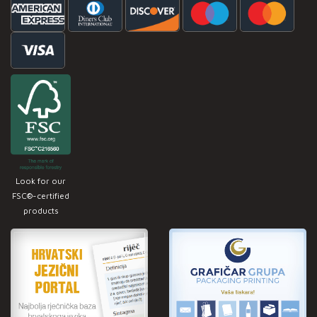
Look for our
FSC®-certified
products