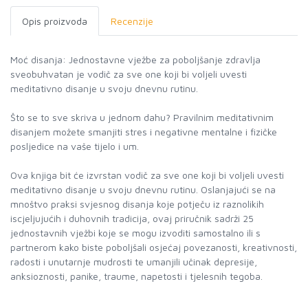
Opis proizvoda
Recenzije
Moć disanja: Jednostavne vježbe za poboljšanje zdravlja
sveobuhvatan je vodič za sve one koji bi voljeli uvesti
meditativno disanje u svoju dnevnu rutinu.
Što se to sve skriva u jednom dahu? Pravilnim meditativnim
disanjem možete smanjiti stres i negativne mentalne i fizičke
posljedice na vaše tijelo i um.
Ova knjiga bit će izvrstan vodič za sve one koji bi voljeli uvesti
meditativno disanje u svoju dnevnu rutinu. Oslanjajući se na
mnoštvo praksi svjesnog disanja koje potječu iz raznolikih
iscjeljujućih i duhovnih tradicija, ovaj priručnik sadrži 25
jednostavnih vježbi koje se mogu izvoditi samostalno ili s
partnerom kako biste poboljšali osjećaj povezanosti, kreativnosti,
radosti i unutarnje mudrosti te umanjili učinak depresije,
anksioznosti, panike, traume, napetosti i tjelesnih tegoba.