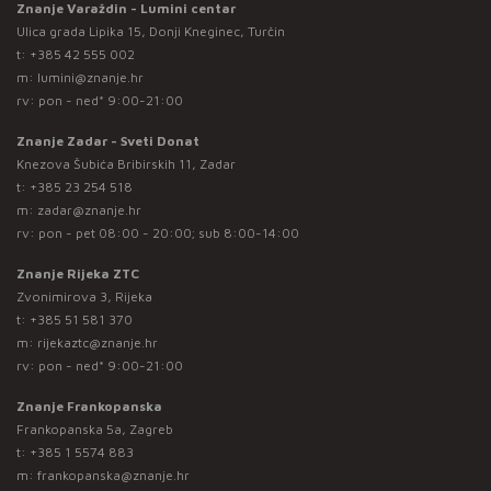
Znanje Varaždin - Lumini centar
Ulica grada Lipika 15, Donji Kneginec, Turčin
t:
+385 42 555 002
m:
lumini@znanje.hr
rv: pon - ned* 9:00-21:00
Znanje Zadar - Sveti Donat
Knezova Šubića Bribirskih 11, Zadar
t:
+385 23 254 518
m:
zadar@znanje.hr
rv: pon - pet 08:00 - 20:00; sub 8:00-14:00
Znanje Rijeka ZTC
Zvonimirova 3, Rijeka
t:
+385 51 581 370
m:
rijekaztc@znanje.hr
rv: pon - ned* 9:00-21:00
Znanje Frankopanska
Frankopanska 5a, Zagreb
t:
+385 1 5574 883
m:
frankopanska@znanje.hr