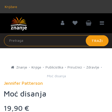
Knjižare
TRAŽI
Znanje
Knjige
Publicistika
Priručnici
Zdravlje
Moć disanja
Jennifer Patterson
Moć disanja
19,90 €