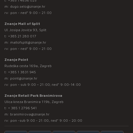
t:
+385 1 4838 025
m:
dugo.selo@znanje.hr
rv: pon - ned* 9:00 – 21:00
Znanje Mall of Split
Ul. Josipa Jovića 93, Split
t:
+385 21 280 017
m:
mallofsplit@znanje.hr
rv: pon - ned* 9:00 – 21:00
Znanje Point
Rudeška cesta 169a, Zagreb
t:
+385 1 3831 945
m:
point@znanje.hr
rv: pon - sub 9:00 – 21:00; ned* 9:00-14:00
Znanje Retail Park Branimirova
Ulica kneza Branimira 119b, Zagreb
t:
+ 385 1 2796 541
m:
branimirova@znanje.hr
rv: pon -sub 9:00 - 21:00, ned* 9:00 - 20:00