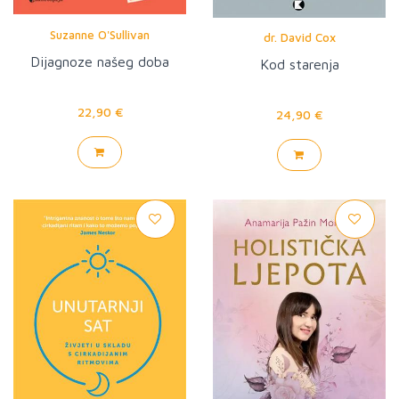
Suzanne O'Sullivan
dr. David Cox
Dijagnoze našeg doba
Kod starenja
22,90 €
24,90 €