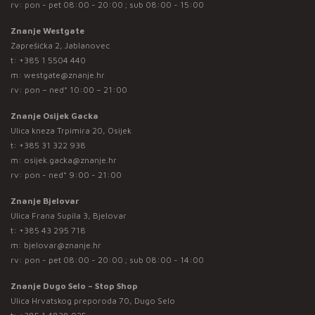
rv: pon - pet 08:00 - 20:00 ; sub 08:00 - 15:00
Znanje Westgate
Zaprešićka 2, Jablanovec
t:
+385 1 5504 440
m:
westgate@znanje.hr
rv: pon – ned* 10:00 – 21:00
Znanje Osijek Gacka
Ulica kneza Trpimira 20, Osijek
t:
+385 31 322 938
m:
osijek.gacka@znanje.hr
rv: pon - ned* 9:00 - 21:00
Znanje Bjelovar
Ulica Frana Supila 3, Bjelovar
t:
+385 43 295 718
m:
bjelovar@znanje.hr
rv: pon - pet 08:00 - 20:00 ; sub 08:00 - 14:00
Znanje Dugo Selo – Stop Shop
Ulica Hrvatskog preporoda 70, Dugo Selo