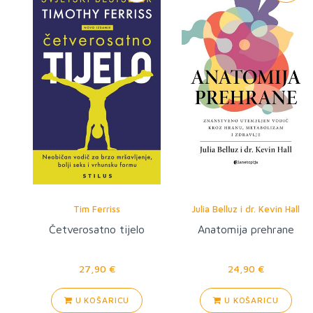
Tim Ferriss
Julia Belluz i dr. Kevin Hall
Četverosatno tijelo
Anatomija prehrane
27,90 €
24,90 €
U KOŠARICU
U KOŠARICU