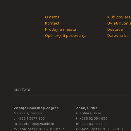
O nama
Klub povjere
Kontakt
Uvjeti kupnj
Prodajna mjesta
Dostava
Opći uvjeti poslovanja
Darovna kart
KNJIŽARE
Znanje Bookshop Zagreb
Znanje Pula
Gajeva 1, Zagreb
Giardini 4, Pula
t:
+385 1 5577 953
t:
+385 52 354 650
m:
bookshop@znanje.hr
m:
pula@znanje.hr
rv: pon-pet 08:00-20:00; sub
rv: pon - pet 08:00 - 20:00 ;