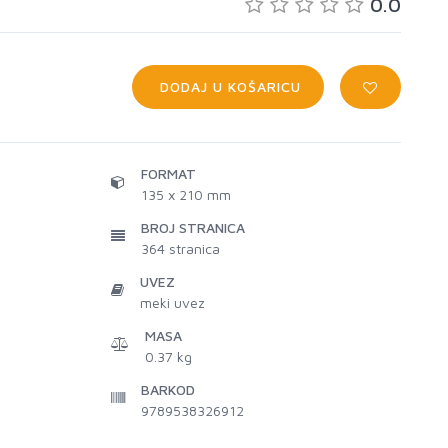
0.0
DODAJ U KOŠARICU
FORMAT
135 x 210 mm
BROJ STRANICA
364
stranica
UVEZ
meki uvez
MASA
0.37 kg
BARKOD
9789538326912