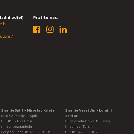
ladni odjel)
Pratite nas:
e.hr
1
utore /
Znanje Split - Miroslav Krleža
Znanje Varaždin - Lumini
Kraj Sv. Marije 1, Split
centar
t:
+385 21 271 714
Ulica grada Lipika 15, Donji
m:
split@znanje.hr
Kneginec, Turčin
rv: pon - pet 08:00 - 20:00;
t:
+385 42 555 002