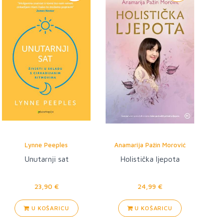
Lynne Peeples
Anamarija Pažin Morović
Unutarnji sat
Holistička ljepota
23,90 €
24,99 €
U KOŠARICU
U KOŠARICU