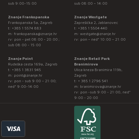
sub 9:00-15:00
sub 08:00 – 14:00
Znanje Frankopanska
Znanje Westgate
Frankopanska 5a, Zagreb
Zaprešićka 2, Jablanovec
t:
+385 1 5574 883
t:
+385 1 5504 440
m:
frankopanska@znanje.hr
m:
westgate@znanje.hr
rv: pon - pet 08:00 - 20:00 ;
rv: pon – ned* 10:00 – 21:00
sub 08:00 - 15:00
Znanje Point
Znanje Retail Park
Rudeška cesta 169a, Zagreb
Branimirova
t:
+385 1 3831 945
Ulica kneza Branimira 119b,
m:
point@znanje.hr
Zagreb
rv: pon - sub 9:00 – 21:00;
t:
+ 385 1 2796 541
ned* 9:00-14:00
m:
branimirova@znanje.hr
rv: pon -sub 9:00 - 21:00, ned*
9:00 - 20:00