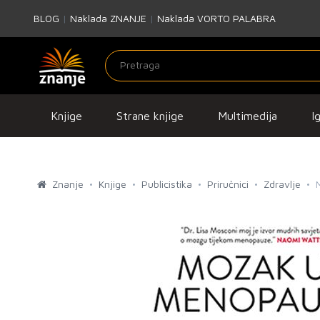
BLOG
|
Naklada ZNANJE
|
Naklada VORTO PALABRA
Knjige
Strane knjige
Multimedija
I
Znanje
Knjige
Publicistika
Priručnici
Zdravlje