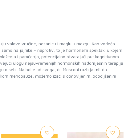
učuju valove vrućine, nesanicu i maglu u mozgu. Kao vodeća
 samo na jajnike – naprotiv, to je hormonalni spektakl u kojem
oženja i pamćenja, potencijalno otvarajući put kognitivnom
javajući ulogu najsuvremenijih hormonskih nadomjesnih terapija
gu o sebi. Najbolje od svega, dr. Mosconi razbija mit da
tijekom menopauze, možemo izaći s obnovljenim, poboljšanim