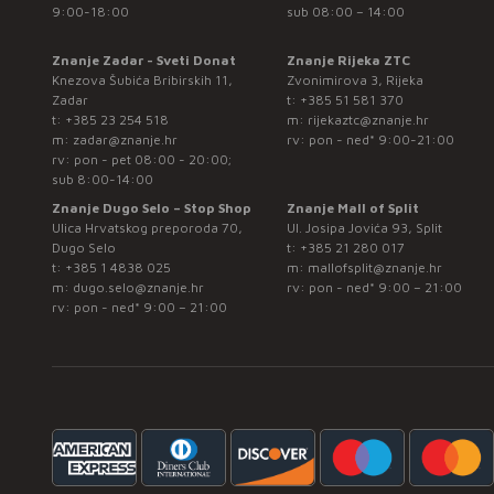
9:00-18:00
sub 08:00 – 14:00
Znanje Zadar - Sveti Donat
Znanje Rijeka ZTC
Knezova Šubića Bribirskih 11,
Zvonimirova 3, Rijeka
Zadar
t:
+385 51 581 370
t:
+385 23 254 518
m:
rijekaztc@znanje.hr
m:
zadar@znanje.hr
rv: pon - ned* 9:00-21:00
rv: pon - pet 08:00 - 20:00;
sub 8:00-14:00
Znanje Dugo Selo – Stop Shop
Znanje Mall of Split
Ulica Hrvatskog preporoda 70,
Ul. Josipa Jovića 93, Split
Dugo Selo
t:
+385 21 280 017
t:
+385 1 4838 025
m:
mallofsplit@znanje.hr
m:
dugo.selo@znanje.hr
rv: pon - ned* 9:00 – 21:00
rv: pon - ned* 9:00 – 21:00