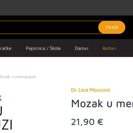
TRAŽI
gračke
Papirnica / Škola
Darovi
Autori
Mozak u menopauzi
Dr. Lisa Mosconi
Mozak u me
21,90 €