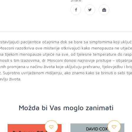
ostavljajući pacijentice očajnima dok se bore sa simptomima koji uklj
Mosconi razotkriva ove misterije otkrivajući kako menopauza ne utječe
 tijekom menopauze utječe na sve, od tjelesne temperature do raspol
osili s tim izazovima, dr. Mosconi donosi najnovije pristupe – objašn
nih promjena u načinu života koje uključuju prehranu, tjelovježbu i bri
z. Suprotno uvriježenom mišljenju, ako znamo kako se brinuti o sebi 
lju života.
Možda bi Vas moglo zanimati