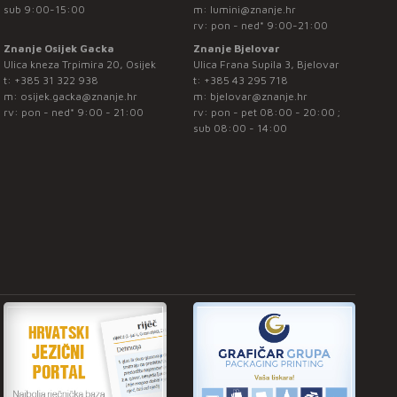
sub 9:00-15:00
m:
lumini@znanje.hr
rv: pon - ned* 9:00-21:00
Znanje Osijek Gacka
Znanje Bjelovar
Ulica kneza Trpimira 20, Osijek
Ulica Frana Supila 3, Bjelovar
t:
+385 31 322 938
t:
+385 43 295 718
m:
osijek.gacka@znanje.hr
m:
bjelovar@znanje.hr
rv: pon - ned* 9:00 - 21:00
rv: pon - pet 08:00 - 20:00 ;
sub 08:00 - 14:00