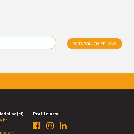
POTVRĐUJEM PRIJAVU
ladni odjel)
Pratite nas:
e.hr
1
utore /