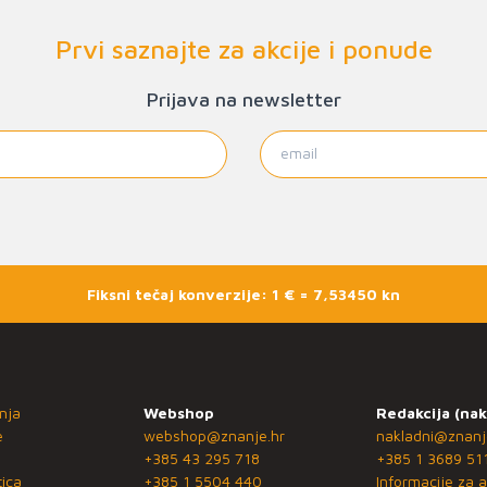
Prvi saznajte za akcije i ponude
Prijava na newsletter
Fiksni tečaj konverzije: 1 € = 7,53450 kn
nja
Webshop
Redakcija (nak
e
webshop@znanje.hr
nakladni@znanj
+385 43 295 718
+385 1 3689 51
ica
+385 1 5504 440
Informacije za a