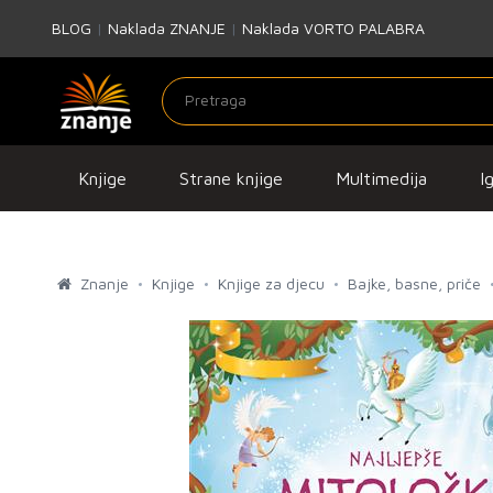
BLOG
|
Naklada ZNANJE
|
Naklada VORTO PALABRA
Knjige
Strane knjige
Multimedija
I
Znanje
Knjige
Knjige za djecu
Bajke, basne, priče