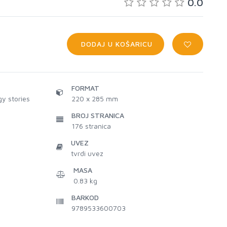
0.0
DODAJ U KOŠARICU
FORMAT
y stories
220 x 285 mm
BROJ STRANICA
176
stranica
UVEZ
tvrdi uvez
MASA
0.83 kg
BARKOD
9789533600703