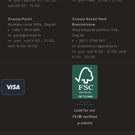
rv: pon - pet 08:00 - 20:00 ;
rv: pon – ned* 10:00 – 21:00
sub 08:00 - 15:00
Znanje Point
Znanje Retail Park
Rudeška cesta 169a, Zagreb
Branimirova
t:
+385 1 3831 945
Ulica kneza Branimira 119b,
m:
point@znanje.hr
Zagreb
rv: pon - sub 9:00 – 21:00;
t:
+ 385 1 2796 541
ned* 9:00-14:00
m:
branimirova@znanje.hr
rv: pon -sub 9:00 - 21:00, ned*
9:00 - 20:00
Look for our
FSC®-certified
products