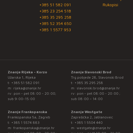
+385 51 582 091
Rukopisi
+385 23 254 518
+385 35 295 258
+385 52 354 650
+385 1 5577 953
Znanje Rijeka - Korzo
Znanje Slavonski Brod
Užarska 1, Rijeka
Trg pobjede 28, Slavonski Brod
t:
+385 51 582 091
t:
+385 35 295 258
m:
rijeka@znanje.hr
m:
slavonski.brod@znanje.hr
rv: pon - pet 08:00 - 20:00;
rv: pon - pet 08:00 - 20:00 ;
sub 9:00-15:00
sub 08:00 – 14:00
Znanje Frankopanska
Znanje Westgate
Frankopanska 5a, Zagreb
Zaprešićka 2, Jablanovec
t:
+385 1 5574 883
t:
+385 1 5504 440
m:
frankopanska@znanje.hr
m:
westgate@znanje.hr