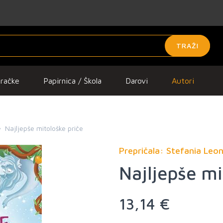
TRAŽI
gračke
Papirnica / Škola
Darovi
Autori
Najljepše mitološke priče
Prepričala: Stefania Leon
Najljepše mi
13,14 €