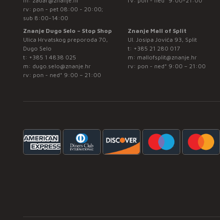
m:
zadar@znanje.hr
rv: pon - ned* 9:00-21:00
rv: pon - pet 08:00 - 20:00;
sub 8:00-14:00
Znanje Dugo Selo – Stop Shop
Znanje Mall of Split
Ulica Hrvatskog preporoda 70,
Ul. Josipa Jovića 93, Split
Dugo Selo
t:
+385 21 280 017
t:
+385 1 4838 025
m:
mallofsplit@znanje.hr
m:
dugo.selo@znanje.hr
rv: pon - ned* 9:00 – 21:00
rv: pon - ned* 9:00 – 21:00