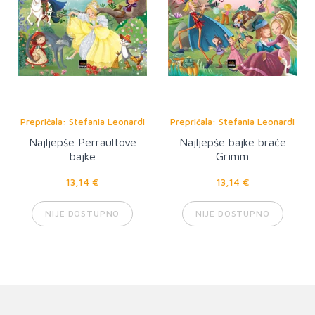
Prepričala: Stefania Leonardi
Prepričala: Stefania Leonardi
Hartley
Hartley
Najljepše Perraultove
Najljepše bajke braće
bajke
Grimm
13,14 €
13,14 €
NIJE DOSTUPNO
NIJE DOSTUPNO