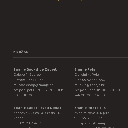
KNJIŽARE
Znanje Bookshop Zagreb
Znanje Pula
Gajeva 1, Zagreb
Giardini 4, Pula
t:
+385 1 5577 953
t:
+385 52 354 650
m:
bookshop@znanje.hr
m:
pula@znanje.hr
rv: pon-pet 08:00-20:00; sub
rv: pon - pet 08:00 - 20:00 ;
9:00-18:00
sub 08:00 – 14:00
Znanje Zadar - Sveti Donat
Znanje Rijeka ZTC
Knezova Šubića Bribirskih 11,
Zvonimirova 3, Rijeka
Zadar
t:
+385 51 581 370
t:
+385 23 254 518
m:
rijekaztc@znanje.hr