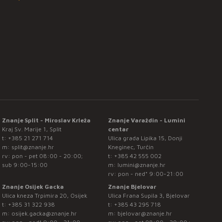
Znanje Split - Miroslav Krleža
Znanje Varaždin - Lumini
Kraj Sv. Marije 1, Split
centar
t:
+385 21 271 714
Ulica grada Lipika 15, Donji
m:
split@znanje.hr
Kneginec, Turčin
rv: pon - pet 08:00 - 20:00;
t:
+385 42 555 002
sub 9:00-15:00
m:
lumini@znanje.hr
rv: pon - ned* 9:00-21:00
Znanje Osijek Gacka
Znanje Bjelovar
Ulica kneza Trpimira 20, Osijek
Ulica Frana Supila 3, Bjelovar
t:
+385 31 322 938
t:
+385 43 295 718
m:
osijek.gacka@znanje.hr
m:
bjelovar@znanje.hr