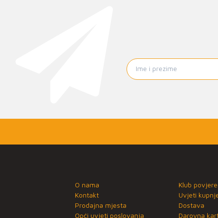
O nama
Klub povjere
Kontakt
Uvjeti kupnj
Prodajna mjesta
Dostava
Opći uvjeti poslovanja
Darovna kart