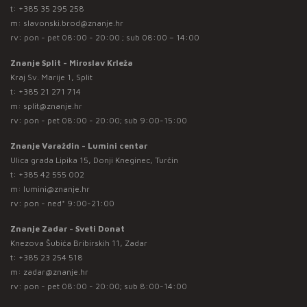
t:
+385 35 295 258
m:
slavonski.brod@znanje.hr
rv: pon - pet 08:00 - 20:00 ; sub 08:00 – 14:00
Znanje Split - Miroslav Krleža
Kraj Sv. Marije 1, Split
t:
+385 21 271 714
m:
split@znanje.hr
rv: pon - pet 08:00 - 20:00; sub 9:00-15:00
Znanje Varaždin - Lumini centar
Ulica grada Lipika 15, Donji Kneginec, Turčin
t:
+385 42 555 002
m:
lumini@znanje.hr
rv: pon - ned* 9:00-21:00
Znanje Zadar - Sveti Donat
Knezova Šubića Bribirskih 11, Zadar
t:
+385 23 254 518
m:
zadar@znanje.hr
rv: pon - pet 08:00 - 20:00; sub 8:00-14:00