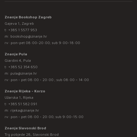
Znanje Bookshop Zagreb
Gajeva 1, Zagreb
t:
+385 1 5577 953
m:
bookshop@znanje.hr
rv: pon-pet 08:00-20:00; sub 9:00-18:00
Znanje Pula
Giardini 4, Pula
t:
+385 52 354 650
m:
pula@znanje.hr
rv: pon - pet 08:00 - 20:00 ; sub 08:00 – 14:00
Znanje Rijeka - Korzo
Užarska 1, Rijeka
t:
+385 51 582 091
m:
rijeka@znanje.hr
rv: pon - pet 08:00 - 20:00; sub 9:00-15:00
Znanje Slavonski Brod
Trg pobjede 28, Slavonski Brod