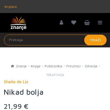
Knjižare
TRAŽI
Znanje
Knjige
Publicistika
Priručnici
Zdravlje
Nikad bolja
Sheila de Liz
Nikad bolja
21,99 €