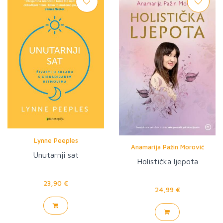
Lynne Peeples
Anamarija Pažin Morović
Unutarnji sat
Holistička ljepota
23,90 €
24,99 €