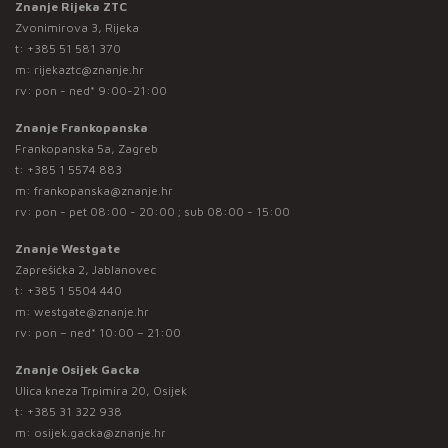
Znanje Rijeka ZTC
Zvonimirova 3, Rijeka
t:
+385 51 581 370
m:
rijekaztc@znanje.hr
rv: pon - ned* 9:00-21:00
Znanje Frankopanska
Frankopanska 5a, Zagreb
t:
+385 1 5574 883
m:
frankopanska@znanje.hr
rv: pon - pet 08:00 - 20:00 ; sub 08:00 - 15:00
Znanje Westgate
Zaprešićka 2, Jablanovec
t:
+385 1 5504 440
m:
westgate@znanje.hr
rv: pon – ned* 10:00 – 21:00
Znanje Osijek Gacka
Ulica kneza Trpimira 20, Osijek
t:
+385 31 322 938
m:
osijek.gacka@znanje.hr