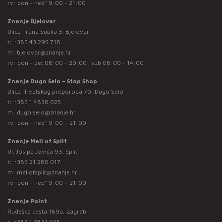
rv: pon - ned* 9:00 - 21:00
Znanje Bjelovar
Ulica Frana Supila 3, Bjelovar
t:
+385 43 295 718
m:
bjelovar@znanje.hr
rv: pon - pet 08:00 - 20:00 ; sub 08:00 - 14:00
Znanje Dugo Selo – Stop Shop
Ulica Hrvatskog preporoda 70, Dugo Selo
t:
+385 1 4838 025
m:
dugo.selo@znanje.hr
rv: pon - ned* 9:00 – 21:00
Znanje Mall of Split
Ul. Josipa Jovića 93, Split
t:
+385 21 280 017
m:
mallofsplit@znanje.hr
rv: pon - ned* 9:00 – 21:00
Znanje Point
Rudeška cesta 169a, Zagreb
t:
+385 1 3831 945