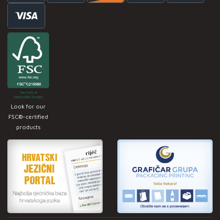
Look for our
FSC®-certified
products