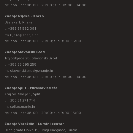
rv: pon - pet 08:00 - 20:00 ; sub 08:00 – 14:00
Znanje Rijeka - Korzo
Užarska 1, Rijeka
t:
+385 51 582 091
m:
rijeka@znanje.hr
rv: pon - pet 08:00 - 20:00; sub 9:00-15:00
Znanje Slavonski Brod
Trg pobjede 28, Slavonski Brod
t:
+385 35 295 258
m:
slavonski.brod@znanje.hr
rv: pon - pet 08:00 - 20:00 ; sub 08:00 – 14:00
Znanje Split - Miroslav Krleža
Kraj Sv. Marije 1, Split
t:
+385 21 271 714
m:
split@znanje.hr
rv: pon - pet 08:00 - 20:00; sub 9:00-15:00
Znanje Varaždin - Lumini centar
Ulica grada Lipika 15, Donji Kneginec, Turčin