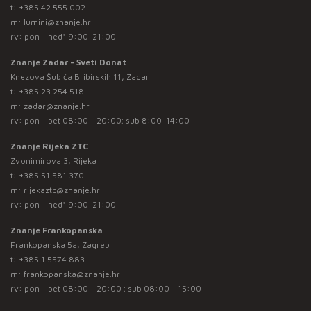
t:
+385 42 555 002
m:
lumini@znanje.hr
rv: pon - ned* 9:00-21:00
Znanje Zadar - Sveti Donat
Knezova Šubića Bribirskih 11, Zadar
t:
+385 23 254 518
m:
zadar@znanje.hr
rv: pon - pet 08:00 - 20:00; sub 8:00-14:00
Znanje Rijeka ZTC
Zvonimirova 3, Rijeka
t:
+385 51 581 370
m:
rijekaztc@znanje.hr
rv: pon - ned* 9:00-21:00
Znanje Frankopanska
Frankopanska 5a, Zagreb
t:
+385 1 5574 883
m:
frankopanska@znanje.hr
rv: pon - pet 08:00 - 20:00 ; sub 08:00 - 15:00