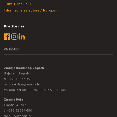
+385 1 3689 511
Informacije za autore / Rukopisi
Pratite nas:
KNJIŽARE
Znanje Bookshop Zagreb
Gajeva 1, Zagreb
t:
+385 1 5577 953
m:
bookshop@znanje.hr
rv: pon-pet 08:00-20:00; sub 9:00-18:00
Znanje Pula
Giardini 4, Pula
t:
+385 52 354 650
m:
pula@znanje.hr