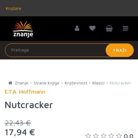
Knjižare
TRAŽI
Znanje
Strane knjige
Književnost
Klasici
Nutcracker
E.T.A. Hoffmann
Nutcracker
22,43 €
17,94 €
0.0