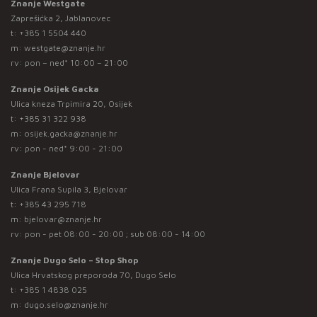
Znanje Westgate
Zaprešićka 2, Jablanovec
t:
+385 1 5504 440
m:
westgate@znanje.hr
rv: pon – ned* 10:00 – 21:00
Znanje Osijek Gacka
Ulica kneza Trpimira 20, Osijek
t:
+385 31 322 938
m:
osijek.gacka@znanje.hr
rv: pon - ned* 9:00 - 21:00
Znanje Bjelovar
Ulica Frana Supila 3, Bjelovar
t:
+385 43 295 718
m:
bjelovar@znanje.hr
rv: pon - pet 08:00 - 20:00 ; sub 08:00 - 14:00
Znanje Dugo Selo – Stop Shop
Ulica Hrvatskog preporoda 70, Dugo Selo
t:
+385 1 4838 025
m:
dugo.selo@znanje.hr