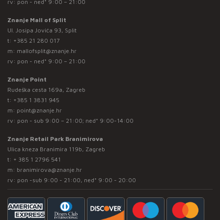
rv: pon - ned* 9:00 – 21:00
Znanje Mall of Split
Ul. Josipa Jovića 93, Split
t:
+385 21 280 017
m:
mallofsplit@znanje.hr
rv: pon - ned* 9:00 – 21:00
Znanje Point
Rudeška cesta 169a, Zagreb
t:
+385 1 3831 945
m:
point@znanje.hr
rv: pon - sub 9:00 – 21:00; ned* 9:00-14:00
Znanje Retail Park Branimirova
Ulica kneza Branimira 119b, Zagreb
t:
+ 385 1 2796 541
m:
branimirova@znanje.hr
rv: pon -sub 9:00 - 21:00, ned* 9:00 - 20:00