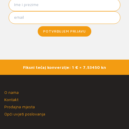
POTVRĐUJEM PRIJAVU
Fiksni tečaj konverzije: 1 € = 7,53450 kn
O nama
Kontakt
Prodajna mjesta
Opći uvjeti poslovanja