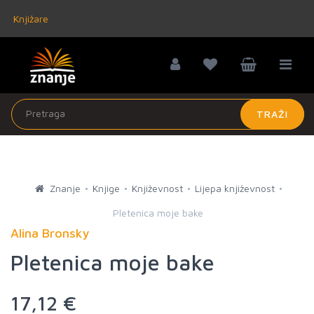
Knjižare
TRAŽI
Znanje
Knjige
Književnost
Lijepa književnost
Pletenica moje bake
Alina Bronsky
Pletenica moje bake
17,12 €