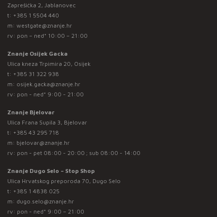
Zaprešićka 2, Jablanovec
t:
+385 1 5504 440
m:
westgate@znanje.hr
rv: pon – ned* 10:00 – 21:00
Znanje Osijek Gacka
Ulica kneza Trpimira 20, Osijek
t:
+385 31 322 938
m:
osijek.gacka@znanje.hr
rv: pon - ned* 9:00 - 21:00
Znanje Bjelovar
Ulica Frana Supila 3, Bjelovar
t:
+385 43 295 718
m:
bjelovar@znanje.hr
rv: pon - pet 08:00 - 20:00 ; sub 08:00 - 14:00
Znanje Dugo Selo – Stop Shop
Ulica Hrvatskog preporoda 70, Dugo Selo
t:
+385 1 4838 025
m:
dugo.selo@znanje.hr
rv: pon - ned* 9:00 – 21:00