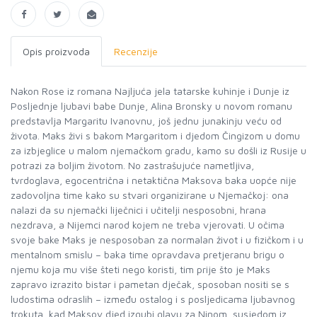
Opis proizvoda
Recenzije
Nakon Rose iz romana Najljuća jela tatarske kuhinje i Dunje iz
Posljednje ljubavi babe Dunje, Alina Bronsky u novom romanu
predstavlja Margaritu Ivanovnu, još jednu junakinju veću od
života. Maks živi s bakom Margaritom i djedom Čingizom u domu
za izbjeglice u malom njemačkom gradu, kamo su došli iz Rusije u
potrazi za boljim životom. No zastrašujuće nametljiva,
tvrdoglava, egocentrična i netaktična Maksova baka uopće nije
zadovoljna time kako su stvari organizirane u Njemačkoj: ona
nalazi da su njemački liječnici i učitelji nesposobni, hrana
nezdrava, a Nijemci narod kojem ne treba vjerovati. U očima
svoje bake Maks je nesposoban za normalan život i u fizičkom i u
mentalnom smislu – baka time opravdava pretjeranu brigu o
njemu koja mu više šteti nego koristi, tim prije što je Maks
zapravo izrazito bistar i pametan dječak, sposoban nositi se s
ludostima odraslih – između ostalog i s posljedicama ljubavnog
trokuta, kad Maksov djed izgubi glavu za Ninom, susjedom iz