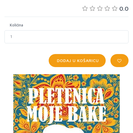
0.0
Količina
DODAJ U KOŠARICU