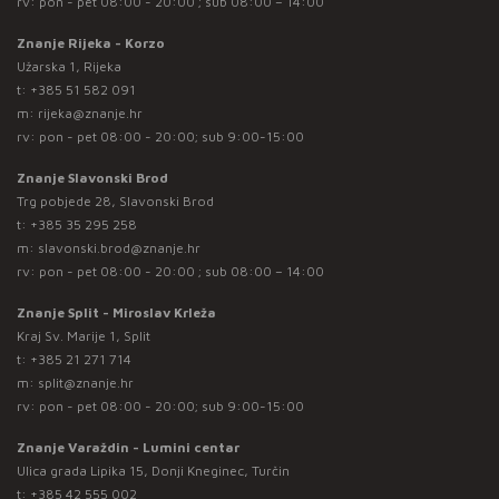
rv: pon - pet 08:00 - 20:00 ; sub 08:00 – 14:00
Znanje Rijeka - Korzo
Užarska 1, Rijeka
t:
+385 51 582 091
m:
rijeka@znanje.hr
rv: pon - pet 08:00 - 20:00; sub 9:00-15:00
Znanje Slavonski Brod
Trg pobjede 28, Slavonski Brod
t:
+385 35 295 258
m:
slavonski.brod@znanje.hr
rv: pon - pet 08:00 - 20:00 ; sub 08:00 – 14:00
Znanje Split - Miroslav Krleža
Kraj Sv. Marije 1, Split
t:
+385 21 271 714
m:
split@znanje.hr
rv: pon - pet 08:00 - 20:00; sub 9:00-15:00
Znanje Varaždin - Lumini centar
Ulica grada Lipika 15, Donji Kneginec, Turčin
t:
+385 42 555 002