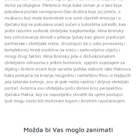
doma za izbjeglice. Pletenica moje bake roman je o ženi koja
pokušava postati ravnopravni član društva koje joj izmiče, o
muškarcu koji može kontrolirati sve osim vlastitih emocija i o
dječaku koji se pokušava snaći sučen s ludostima odraslih, kao
jedini razumni sudionik obiteljske tragikomedije. Alina Bronsky
bez ustručavanja dovodi u pitanje ljubav kao glavni preduvjet
partnerske i obiteljske sreće, shvaćajući da u usko povezanoj i
kompleksnoj mreži srodstva na sreću i zadovoljstvo utječu i
mnogi drugi faktori. Alina Bronsky piše o disfunkcionalnim
obiteljskim odnosima s jetkim humorom, sjajnim osjećajem za
dijalog i širokim srcem koje oprašta ljudske slabosti. Iako Maksova
baka podsjeća na krajnje neugodnu i nametljivu Rosu iz Najljućih
jela tatarske kuhinje, ovo je ipak nešto nježniji i dirljiviji obiteljski
portret. Autorica ovu obiteljsku priču donosi kroz perspektivu
dječaka Maksa, koji će naposljetku shvatiti da upitni postupci
ljudi mogu često biti motivirani tugom i životnim razočarenjem.
Možda bi Vas moglo zanimati