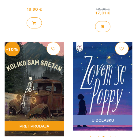
18,90 €
18,90 €
17,01 €
-10%
U DOLASKU
PRETPRODAJA