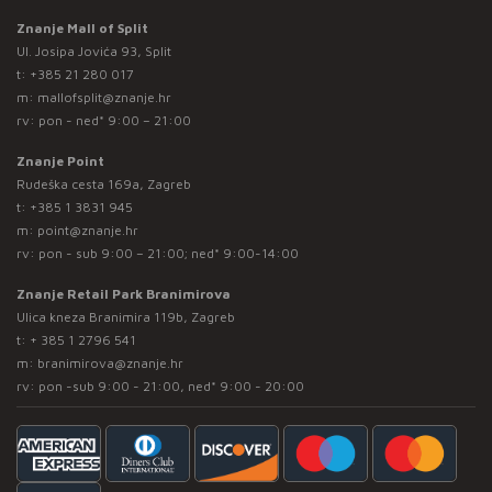
Znanje Mall of Split
Ul. Josipa Jovića 93, Split
t:
+385 21 280 017
m:
mallofsplit@znanje.hr
rv: pon - ned* 9:00 – 21:00
Znanje Point
Rudeška cesta 169a, Zagreb
t:
+385 1 3831 945
m:
point@znanje.hr
rv: pon - sub 9:00 – 21:00; ned* 9:00-14:00
Znanje Retail Park Branimirova
Ulica kneza Branimira 119b, Zagreb
t:
+ 385 1 2796 541
m:
branimirova@znanje.hr
rv: pon -sub 9:00 - 21:00, ned* 9:00 - 20:00