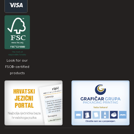
Look for our
FSC®-certified
products