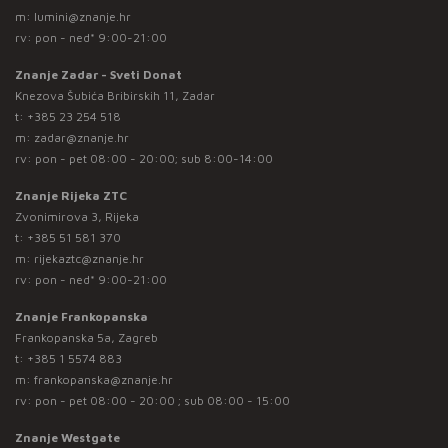
m:
lumini@znanje.hr
rv: pon - ned* 9:00-21:00
Znanje Zadar - Sveti Donat
Knezova Šubića Bribirskih 11, Zadar
t:
+385 23 254 518
m:
zadar@znanje.hr
rv: pon - pet 08:00 - 20:00; sub 8:00-14:00
Znanje Rijeka ZTC
Zvonimirova 3, Rijeka
t:
+385 51 581 370
m:
rijekaztc@znanje.hr
rv: pon - ned* 9:00-21:00
Znanje Frankopanska
Frankopanska 5a, Zagreb
t:
+385 1 5574 883
m:
frankopanska@znanje.hr
rv: pon - pet 08:00 - 20:00 ; sub 08:00 - 15:00
Znanje Westgate