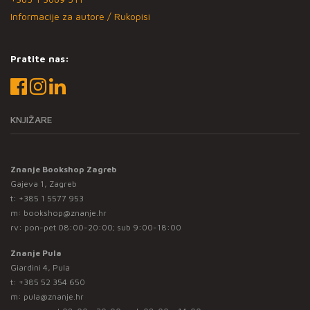
Informacije za autore / Rukopisi
Pratite nas:
KNJIŽARE
Znanje Bookshop Zagreb
Gajeva 1, Zagreb
t:
+385 1 5577 953
m:
bookshop@znanje.hr
rv: pon-pet 08:00-20:00; sub 9:00-18:00
Znanje Pula
Giardini 4, Pula
t:
+385 52 354 650
m:
pula@znanje.hr