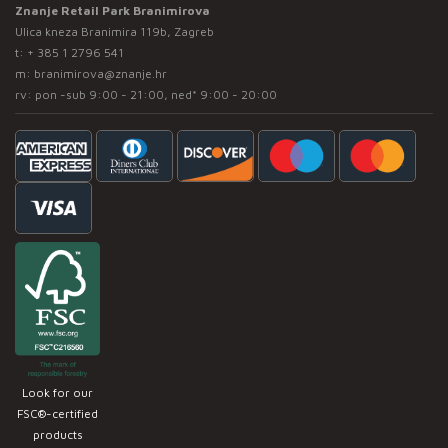
Znanje Retail Park Branimirova
Ulica kneza Branimira 119b, Zagreb
t:
+ 385 1 2796 541
m:
branimirova@znanje.hr
rv: pon -sub 9:00 - 21:00, ned* 9:00 - 20:00
Look for our
FSC®-certified
products