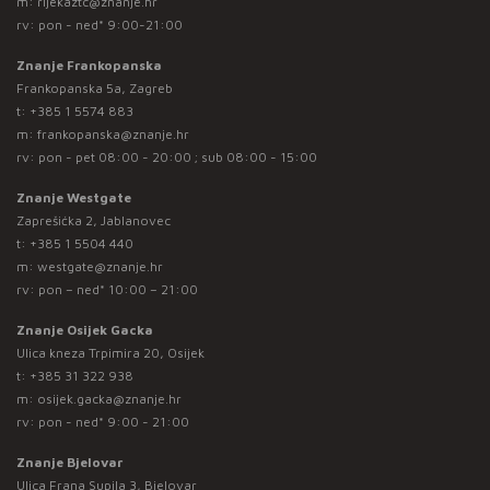
m:
rijekaztc@znanje.hr
rv: pon - ned* 9:00-21:00
Znanje Frankopanska
Frankopanska 5a, Zagreb
t:
+385 1 5574 883
m:
frankopanska@znanje.hr
rv: pon - pet 08:00 - 20:00 ; sub 08:00 - 15:00
Znanje Westgate
Zaprešićka 2, Jablanovec
t:
+385 1 5504 440
m:
westgate@znanje.hr
rv: pon – ned* 10:00 – 21:00
Znanje Osijek Gacka
Ulica kneza Trpimira 20, Osijek
t:
+385 31 322 938
m:
osijek.gacka@znanje.hr
rv: pon - ned* 9:00 - 21:00
Znanje Bjelovar
Ulica Frana Supila 3, Bjelovar