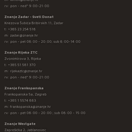
rv: pon - ned* 9:00-21:00
Znanje Zadar - Sveti Donat
Knezova Šubića Bribirskih 11, Zadar
t:
+385 23 254 518
m:
zadar@znanje.hr
rv: pon - pet 08:00 - 20:00; sub 8:00-14:00
Znanje Rijeka ZTC
Zvonimirova 3, Rijeka
t:
+385 51 581 370
m:
rijekaztc@znanje.hr
rv: pon - ned* 9:00-21:00
Znanje Frankopanska
Frankopanska 5a, Zagreb
t:
+385 1 5574 883
m:
frankopanska@znanje.hr
rv: pon - pet 08:00 - 20:00 ; sub 08:00 - 15:00
Znanje Westgate
Zaprešićka 2, Jablanovec