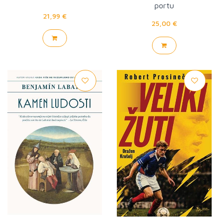
portu
21,99 €
25,00 €