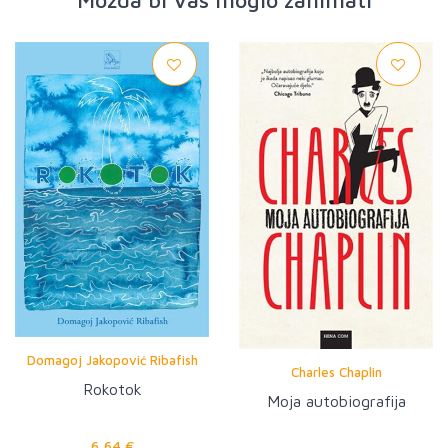
Možda bi Vas moglo zanimati
Domagoj Jakopović Ribafish
Charles Chaplin
Rokotok
Moja autobiografija
6,64 €