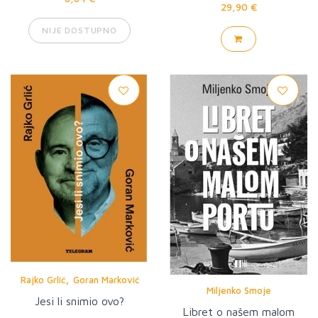
29,90 €
NIJE DOSTUPNO
,
Rajko Grlić
Goran Marković
Miljenko Smoje
Jesi li snimio ovo?
Libret o našem malom