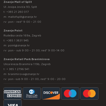
Znanje Mall of Split
Ul. Josipa Jovića 93, Split
t:
+385 21 280 017
m:
mallofsplit@znanje.hr
rv: pon - ned* 9:00 – 21:00
Znanje Point
Rudeška cesta 169a, Zagreb
t:
+385 1 3831 945
m:
point@znanje.hr
rv: pon - sub 9:00 – 21:00; ned* 9:00-14:00
Znanje Retail Park Branimirova
Ulica kneza Branimira 119b, Zagreb
t:
+ 385 1 2796 541
m:
branimirova@znanje.hr
rv: pon -sub 9:00 - 21:00, ned* 9:00 - 20:00