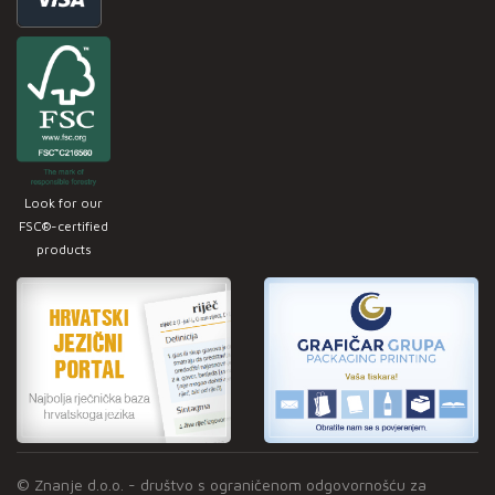
Look for our
FSC®-certified
products
© Znanje d.o.o. - društvo s ograničenom odgovornošću za