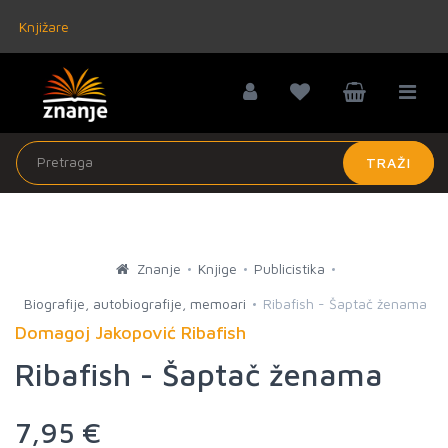
Knjižare
TRAŽI
Znanje
Knjige
Publicistika
Biografije, autobiografije, memoari
Ribafish - Šaptač ženama
Domagoj Jakopović Ribafish
Ribafish - Šaptač ženama
7,95 €