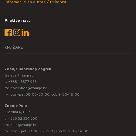
Informacije za autore / Rukopisi
Pratite nas:
KNJIŽARE
Znanje Bookshop Zagreb
Gajeva 1, Zagreb
t:
+385 1 5577 953
m:
bookshop@znanje.hr
rv: pon-pet 08:00-20:00; sub 9:00-18:00
Znanje Pula
Giardini 4, Pula
t:
+385 52 354 650
m:
pula@znanje.hr
rv: pon - pet 08:00 - 20:00 ; sub 08:00 – 14:00