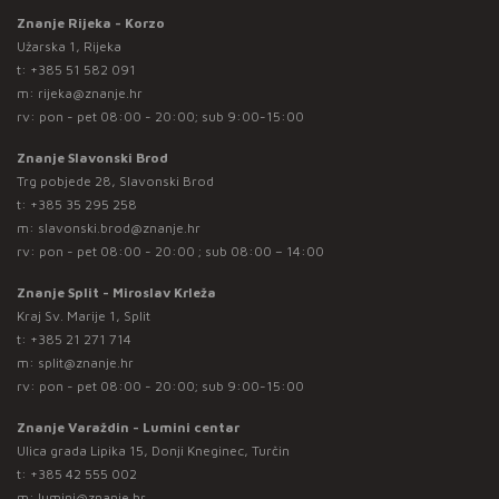
Znanje Rijeka - Korzo
Užarska 1, Rijeka
t:
+385 51 582 091
m:
rijeka@znanje.hr
rv: pon - pet 08:00 - 20:00; sub 9:00-15:00
Znanje Slavonski Brod
Trg pobjede 28, Slavonski Brod
t:
+385 35 295 258
m:
slavonski.brod@znanje.hr
rv: pon - pet 08:00 - 20:00 ; sub 08:00 – 14:00
Znanje Split - Miroslav Krleža
Kraj Sv. Marije 1, Split
t:
+385 21 271 714
m:
split@znanje.hr
rv: pon - pet 08:00 - 20:00; sub 9:00-15:00
Znanje Varaždin - Lumini centar
Ulica grada Lipika 15, Donji Kneginec, Turčin
t:
+385 42 555 002
m:
lumini@znanje.hr