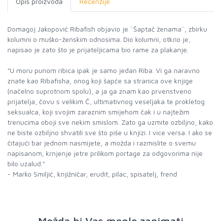
Opis proizvoda
Recenzije
Domagoj Jakopović Ribafish objavio je ``Šaptač ženama``, zbirku
kolumni o muško-ženskim odnosima. Dio kolumni, otkrio je,
napisao je zato što je prijateljicama bio rame za plakanje.
"U moru punom ribica ipak je samo jedan Riba. Vi ga naravno
znate kao Ribafisha, onog koji šapće sa stranica ove knjige
(načelno suprotnom spolu), a ja ga znam kao prvenstveno
prijatelja, čovu s velikim Č, ultimativnog veseljaka te prokletog
seksualca, koji svojim zaraznim smijehom čak i u najtežim
trenucima oboji sve nekim smislom. Zato ga uzmite ozbiljno, kako
ne biste ozbiljno shvatili sve što piše u knjizi. I vice versa. I ako se
čitajući bar jednom nasmijete, a možda i razmislite o svemu
napisanom, krnjenje jetre prilikom portage za odgovorima nije
bilo uzalud."
- Marko Smiljić, knjižničar, erudit, pilac, spisatelj, frend