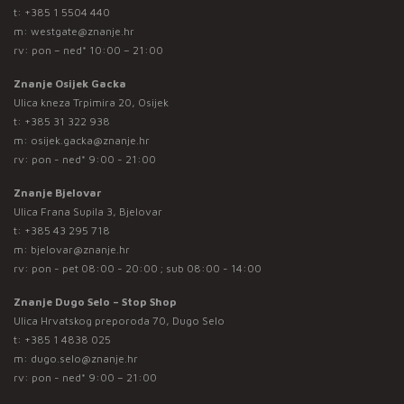
t:
+385 1 5504 440
m:
westgate@znanje.hr
rv: pon – ned* 10:00 – 21:00
Znanje Osijek Gacka
Ulica kneza Trpimira 20, Osijek
t:
+385 31 322 938
m:
osijek.gacka@znanje.hr
rv: pon - ned* 9:00 - 21:00
Znanje Bjelovar
Ulica Frana Supila 3, Bjelovar
t:
+385 43 295 718
m:
bjelovar@znanje.hr
rv: pon - pet 08:00 - 20:00 ; sub 08:00 - 14:00
Znanje Dugo Selo – Stop Shop
Ulica Hrvatskog preporoda 70, Dugo Selo
t:
+385 1 4838 025
m:
dugo.selo@znanje.hr
rv: pon - ned* 9:00 – 21:00