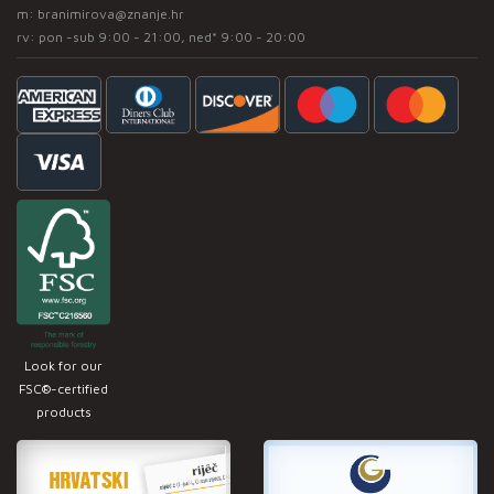
m:
branimirova@znanje.hr
rv: pon -sub 9:00 - 21:00, ned* 9:00 - 20:00
Look for our
FSC®-certified
products