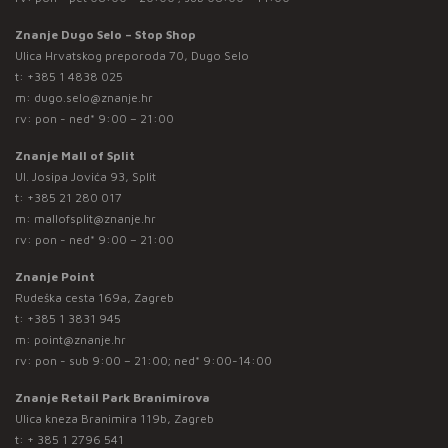
Znanje Dugo Selo – Stop Shop
Ulica Hrvatskog preporoda 70, Dugo Selo
t:
+385 1 4838 025
m:
dugo.selo@znanje.hr
rv: pon - ned* 9:00 – 21:00
Znanje Mall of Split
Ul. Josipa Jovića 93, Split
t:
+385 21 280 017
m:
mallofsplit@znanje.hr
rv: pon - ned* 9:00 – 21:00
Znanje Point
Rudeška cesta 169a, Zagreb
t:
+385 1 3831 945
m:
point@znanje.hr
rv: pon - sub 9:00 – 21:00; ned* 9:00-14:00
Znanje Retail Park Branimirova
Ulica kneza Branimira 119b, Zagreb
t:
+ 385 1 2796 541