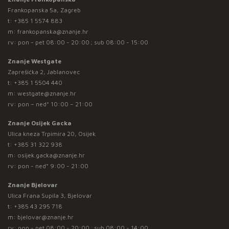
Frankopanska 5a, Zagreb
t:
+385 1 5574 883
m:
frankopanska@znanje.hr
rv: pon - pet 08:00 - 20:00 ; sub 08:00 - 15:00
Znanje Westgate
Zaprešićka 2, Jablanovec
t:
+385 1 5504 440
m:
westgate@znanje.hr
rv: pon – ned* 10:00 – 21:00
Znanje Osijek Gacka
Ulica kneza Trpimira 20, Osijek
t:
+385 31 322 938
m:
osijek.gacka@znanje.hr
rv: pon - ned* 9:00 - 21:00
Znanje Bjelovar
Ulica Frana Supila 3, Bjelovar
t:
+385 43 295 718
m:
bjelovar@znanje.hr
rv: pon - pet 08:00 - 20:00 ; sub 08:00 - 14:00