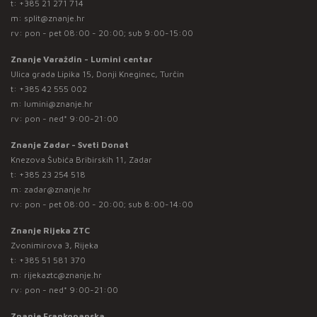
t:
+385 21 271 714
m:
split@znanje.hr
rv: pon - pet 08:00 - 20:00; sub 9:00-15:00
Znanje Varaždin - Lumini centar
Ulica grada Lipika 15, Donji Kneginec, Turčin
t:
+385 42 555 002
m:
lumini@znanje.hr
rv: pon - ned* 9:00-21:00
Znanje Zadar - Sveti Donat
Knezova Šubića Bribirskih 11, Zadar
t:
+385 23 254 518
m:
zadar@znanje.hr
rv: pon - pet 08:00 - 20:00; sub 8:00-14:00
Znanje Rijeka ZTC
Zvonimirova 3, Rijeka
t:
+385 51 581 370
m:
rijekaztc@znanje.hr
rv: pon - ned* 9:00-21:00
Znanje Frankopanska