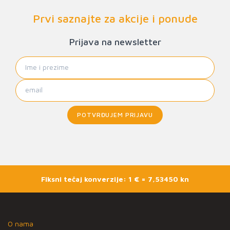
Prvi saznajte za akcije i ponude
Prijava na newsletter
POTVRĐUJEM PRIJAVU
Fiksni tečaj konverzije: 1 € = 7,53450 kn
O nama