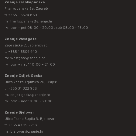
Znanje Frankopanska
Frankopanska 5a, Zagreb
t:
+385 1 5574 883
m:
frankopanska@znanje.hr
rv: pon - pet 08:00 - 20:00 ; sub 08:00 - 15:00
Znanje Westgate
Zaprešićka 2, Jablanovec
t:
+385 1 5504 440
m:
westgate@znanje.hr
rv: pon – ned* 10:00 – 21:00
Znanje Osijek Gacka
Ulica kneza Trpimira 20, Osijek
t:
+385 31 322 938
m:
osijek.gacka@znanje.hr
rv: pon - ned* 9:00 - 21:00
Znanje Bjelovar
Ulica Frana Supila 3, Bjelovar
t:
+385 43 295 718
m:
bjelovar@znanje.hr