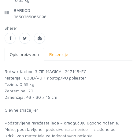
0.55 kg
BARKOD
3850385085096
Share:
Opis proizvoda
Recenzije
Ruksak Karbon 3 ZIP MAGICAL 247145-EC
Materijal: 600D/PU + ripstop/PU poliester
Težina: 0,55 kg
Zapremina: 20 l
Dimenzija: 43 × 30 × 16 cm
Glavne značajke:
Podstavljena mrežasta leđa – omogućuju ugodno nošenje.
Meke, podstavljene i podesive naramenice – izrađene od
izdržljivog materijala za jednostavno nošenje.