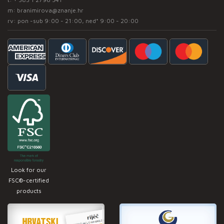
m:
branimirova@znanje.hr
rv: pon -sub 9:00 - 21:00, ned* 9:00 - 20:00
Look for our
FSC®-certified
products