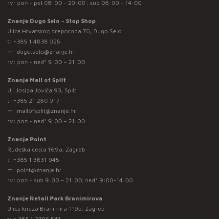
rv: pon - pet 08:00 - 20:00 ; sub 08:00 - 14:00
Znanje Dugo Selo – Stop Shop
Ulica Hrvatskog preporoda 70, Dugo Selo
t:
+385 1 4838 025
m:
dugo.selo@znanje.hr
rv: pon - ned* 9:00 – 21:00
Znanje Mall of Split
Ul. Josipa Jovića 93, Split
t:
+385 21 280 017
m:
mallofsplit@znanje.hr
rv: pon - ned* 9:00 – 21:00
Znanje Point
Rudeška cesta 169a, Zagreb
t:
+385 1 3831 945
m:
point@znanje.hr
rv: pon - sub 9:00 – 21:00; ned* 9:00-14:00
Znanje Retail Park Branimirova
Ulica kneza Branimira 119b, Zagreb
t:
+ 385 1 2796 541