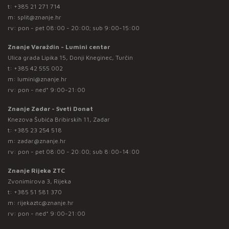
t:
+385 21 271 714
m:
split@znanje.hr
rv: pon - pet 08:00 - 20:00; sub 9:00-15:00
Znanje Varaždin - Lumini centar
Ulica grada Lipika 15, Donji Kneginec, Turčin
t:
+385 42 555 002
m:
lumini@znanje.hr
rv: pon - ned* 9:00-21:00
Znanje Zadar - Sveti Donat
Knezova Šubića Bribirskih 11, Zadar
t:
+385 23 254 518
m:
zadar@znanje.hr
rv: pon - pet 08:00 - 20:00; sub 8:00-14:00
Znanje Rijeka ZTC
Zvonimirova 3, Rijeka
t:
+385 51 581 370
m:
rijekaztc@znanje.hr
rv: pon - ned* 9:00-21:00