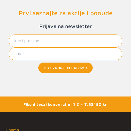
Prvi saznajte za akcije i ponude
Prijava na newsletter
POTVRĐUJEM PRIJAVU
Fiksni tečaj konverzije: 1 € = 7,53450 kn
O nama