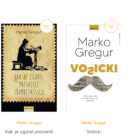
Marko Gregur
Marko Gregur
Kak je zgorel presvetli
Vošicki