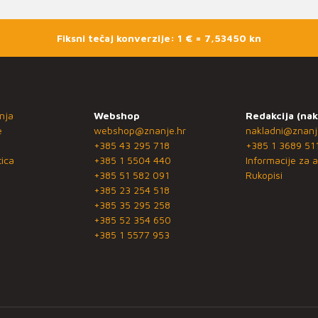
Fiksni tečaj konverzije: 1 € = 7,53450 kn
nja
Webshop
Redakcija (nak
e
webshop@znanje.hr
nakladni@znanj
+385 43 295 718
+385 1 3689 51
ica
+385 1 5504 440
Informacije za a
+385 51 582 091
Rukopisi
+385 23 254 518
+385 35 295 258
+385 52 354 650
+385 1 5577 953