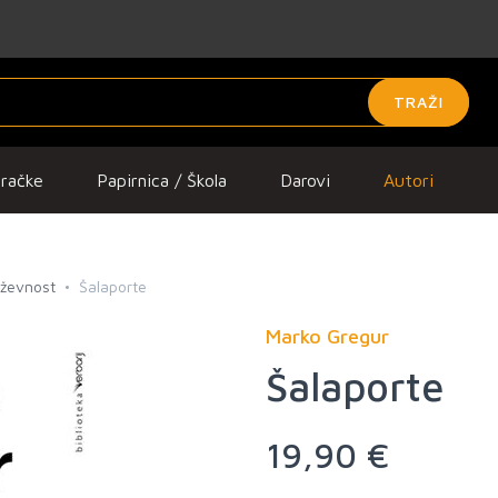
TRAŽI
gračke
Papirnica / Škola
Darovi
Autori
iževnost
Šalaporte
Marko Gregur
Šalaporte
19,90 €