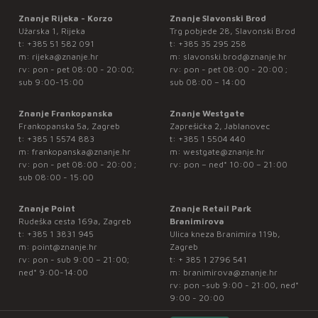
Znanje Rijeka - Korzo
Znanje Slavonski Brod
Užarska 1, Rijeka
Trg pobjede 28, Slavonski Brod
t:
+385 51 582 091
t:
+385 35 295 258
m:
rijeka@znanje.hr
m:
slavonski.brod@znanje.hr
rv: pon - pet 08:00 - 20:00;
rv: pon - pet 08:00 - 20:00 ;
sub 9:00-15:00
sub 08:00 – 14:00
Znanje Frankopanska
Znanje Westgate
Frankopanska 5a, Zagreb
Zaprešićka 2, Jablanovec
t:
+385 1 5574 883
t:
+385 1 5504 440
m:
frankopanska@znanje.hr
m:
westgate@znanje.hr
rv: pon - pet 08:00 - 20:00 ;
rv: pon – ned* 10:00 – 21:00
sub 08:00 - 15:00
Znanje Point
Znanje Retail Park
Rudeška cesta 169a, Zagreb
Branimirova
t:
+385 1 3831 945
Ulica kneza Branimira 119b,
m:
point@znanje.hr
Zagreb
rv: pon - sub 9:00 – 21:00;
t:
+ 385 1 2796 541
ned* 9:00-14:00
m:
branimirova@znanje.hr
rv: pon -sub 9:00 - 21:00, ned*
9:00 - 20:00