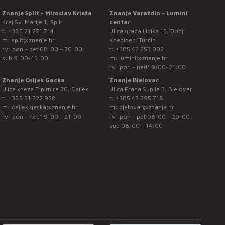
Znanje Split - Miroslav Krleža
Znanje Varaždin - Lumini
Kraj Sv. Marije 1, Split
centar
t:
+385 21 271 714
Ulica grada Lipika 15, Donji
m:
split@znanje.hr
Kneginec, Turčin
rv: pon - pet 08:00 - 20:00;
t:
+385 42 555 002
sub 9:00-15:00
m:
lumini@znanje.hr
rv: pon - ned* 9:00-21:00
Znanje Osijek Gacka
Znanje Bjelovar
Ulica kneza Trpimira 20, Osijek
Ulica Frana Supila 3, Bjelovar
t:
+385 31 322 938
t:
+385 43 295 718
m:
osijek.gacka@znanje.hr
m:
bjelovar@znanje.hr
rv: pon - ned* 9:00 - 21:00
rv: pon - pet 08:00 - 20:00 ;
sub 08:00 - 14:00