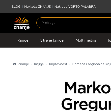
BLOG
|
Naklada ZNANJE
|
Naklada VORTO PALABRA
Knjige
Strane knjige
Multimedija
I
Znanje
Knjige
Književnost
Domaća i regionalna knj