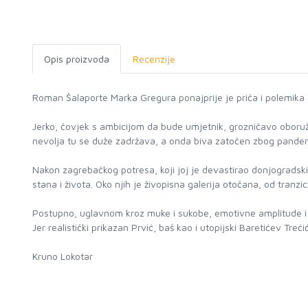
Opis proizvoda
Recenzije
Roman Šalaporte Marka Gregura ponajprije je priča i polemika o
Jerko, čovjek s ambicijom da bude umjetnik, grozničavo oboružan
nevolja tu se duže zadržava, a onda biva zatočen zbog pandem
Nakon zagrebačkog potresa, koji joj je devastirao donjogradski
stana i života. Oko njih je živopisna galerija otočana, od tranz
Postupno, uglavnom kroz muke i sukobe, emotivne amplitude i umj
Jer realistički prikazan Prvić, baš kao i utopijski Baretićev Treći
Kruno Lokotar