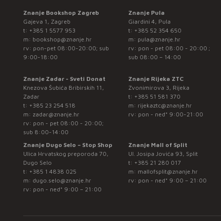
Znanje Bookshop Zagreb
Znanje Pula
Gajeva 1, Zagreb
Giardini 4, Pula
t:
+385 1 5577 953
t:
+385 52 354 650
m:
bookshop@znanje.hr
m:
pula@znanje.hr
rv: pon-pet 08:00-20:00; sub
rv: pon - pet 08:00 - 20:00 ;
9:00-18:00
sub 08:00 – 14:00
Znanje Zadar - Sveti Donat
Znanje Rijeka ZTC
Knezova Šubića Bribirskih 11,
Zvonimirova 3, Rijeka
Zadar
t:
+385 51 581 370
t:
+385 23 254 518
m:
rijekaztc@znanje.hr
m:
zadar@znanje.hr
rv: pon - ned* 9:00-21:00
rv: pon - pet 08:00 - 20:00;
sub 8:00-14:00
Znanje Dugo Selo – Stop Shop
Znanje Mall of Split
Ulica Hrvatskog preporoda 70,
Ul. Josipa Jovića 93, Split
Dugo Selo
t:
+385 21 280 017
t:
+385 1 4838 025
m:
mallofsplit@znanje.hr
m:
dugo.selo@znanje.hr
rv: pon - ned* 9:00 – 21:00
rv: pon - ned* 9:00 – 21:00