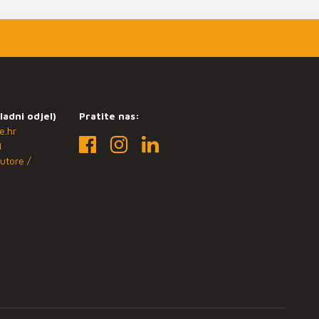
ladni odjel)
Pratite nas:
e.hr
1
utore /