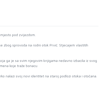
i mjesto pod zvijezdom.
se zbog sprovoda na rodni otok Prvić. Stjecajem vlastitih
 koja ga je sa svim njegovim knjigama nedavno izbacila iz svog
spomena koje traže bonacu.
o nalazi svoj novi identitet na staroj podlozi otoka i otočana.