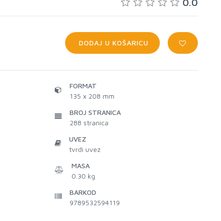
0.0
DODAJ U KOŠARICU
FORMAT
135 x 208 mm
BROJ STRANICA
288
stranica
UVEZ
tvrdi uvez
MASA
0.30 kg
BARKOD
9789532594119