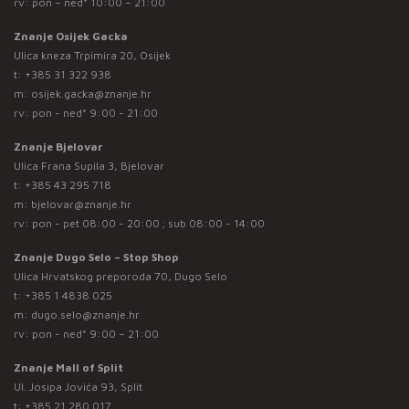
rv: pon – ned* 10:00 – 21:00
Znanje Osijek Gacka
Ulica kneza Trpimira 20, Osijek
t:
+385 31 322 938
m:
osijek.gacka@znanje.hr
rv: pon - ned* 9:00 - 21:00
Znanje Bjelovar
Ulica Frana Supila 3, Bjelovar
t:
+385 43 295 718
m:
bjelovar@znanje.hr
rv: pon - pet 08:00 - 20:00 ; sub 08:00 - 14:00
Znanje Dugo Selo – Stop Shop
Ulica Hrvatskog preporoda 70, Dugo Selo
t:
+385 1 4838 025
m:
dugo.selo@znanje.hr
rv: pon - ned* 9:00 – 21:00
Znanje Mall of Split
Ul. Josipa Jovića 93, Split
t:
+385 21 280 017