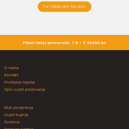
POTVRĐUJEM PRIJAVU
Fiksni tečaj konverzije: 1 € = 7,53450 kn
O nama
Kontakt
Prodajna mjesta
Opći uvjeti poslovanja
Klub povjerenja
Uvjeti kupnje
Dostava
Darovna kartica