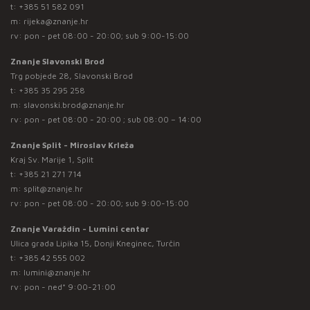
t:
+385 51 582 091
m:
rijeka@znanje.hr
rv: pon - pet 08:00 - 20:00; sub 9:00-15:00
Znanje Slavonski Brod
Trg pobjede 28, Slavonski Brod
t:
+385 35 295 258
m:
slavonski.brod@znanje.hr
rv: pon - pet 08:00 - 20:00 ; sub 08:00 – 14:00
Znanje Split - Miroslav Krleža
Kraj Sv. Marije 1, Split
t:
+385 21 271 714
m:
split@znanje.hr
rv: pon - pet 08:00 - 20:00; sub 9:00-15:00
Znanje Varaždin - Lumini centar
Ulica grada Lipika 15, Donji Kneginec, Turčin
t:
+385 42 555 002
m:
lumini@znanje.hr
rv: pon - ned* 9:00-21:00