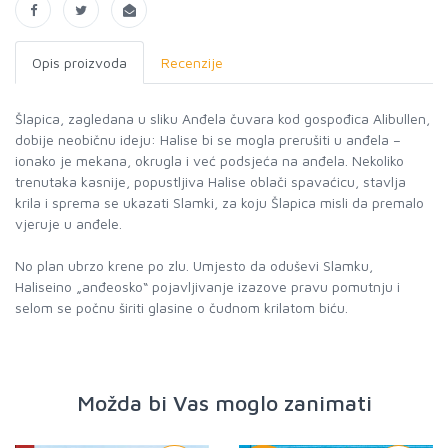
Opis proizvoda
Recenzije
Šlapica, zagledana u sliku Anđela čuvara kod gospođica Alibullen,
dobije neobičnu ideju: Halise bi se mogla prerušiti u anđela –
ionako je mekana, okrugla i već podsjeća na anđela. Nekoliko
trenutaka kasnije, popustljiva Halise oblači spavaćicu, stavlja
krila i sprema se ukazati Slamki, za koju Šlapica misli da premalo
vjeruje u anđele.
No plan ubrzo krene po zlu. Umjesto da oduševi Slamku,
Haliseino „anđeosko“ pojavljivanje izazove pravu pomutnju i
selom se počnu širiti glasine o čudnom krilatom biću.
Možda bi Vas moglo zanimati