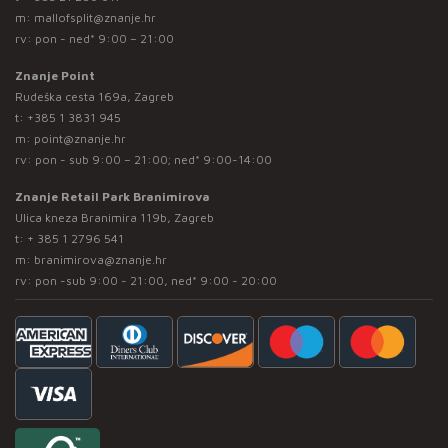
m:
mallofsplit@znanje.hr
rv: pon - ned* 9:00 – 21:00
Znanje Point
Rudeška cesta 169a, Zagreb
t:
+385 1 3831 945
m:
point@znanje.hr
rv: pon - sub 9:00 – 21:00; ned* 9:00-14:00
Znanje Retail Park Branimirova
Ulica kneza Branimira 119b, Zagreb
t:
+ 385 1 2796 541
m:
branimirova@znanje.hr
rv: pon -sub 9:00 - 21:00, ned* 9:00 - 20:00