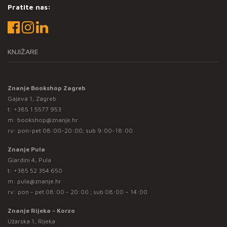
Pratite nas:
KNJIŽARE
Znanje Bookshop Zagreb
Gajeva 1, Zagreb
t:
+385 1 5577 953
m:
bookshop@znanje.hr
rv: pon-pet 08:00-20:00; sub 9:00-18:00
Znanje Pula
Giardini 4, Pula
t:
+385 52 354 650
m:
pula@znanje.hr
rv: pon - pet 08:00 - 20:00 ; sub 08:00 – 14:00
Znanje Rijeka - Korzo
Užarska 1, Rijeka