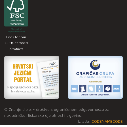
Look for our
FSC®-certified
products
© Znanje d.o.o. - društvo s ograničenom odgovornošću za
nakladničku, tiskarsku djelatnost i trgovinu.
Izrada:
CODENAMECODE