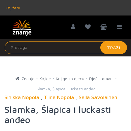
Knjižare
TRAŽI
Znanje
Knjige
Knjige za djecu
Dječji romani
Slamka, Šlapica i luckasti anđeo
Sinikka Nopola
,
Tiina Nopola
,
Salla Savolainen
Slamka, Šlapica i luckasti
anđeo