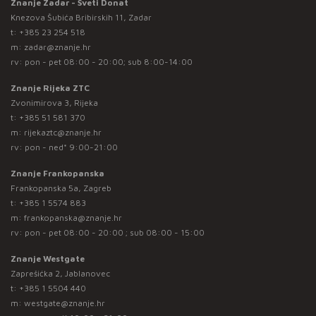
Znanje Zadar - Sveti Donat
Knezova Šubića Bribirskih 11, Zadar
t:
+385 23 254 518
m:
zadar@znanje.hr
rv: pon - pet 08:00 - 20:00; sub 8:00-14:00
Znanje Rijeka ZTC
Zvonimirova 3, Rijeka
t:
+385 51 581 370
m:
rijekaztc@znanje.hr
rv: pon - ned* 9:00-21:00
Znanje Frankopanska
Frankopanska 5a, Zagreb
t:
+385 1 5574 883
m:
frankopanska@znanje.hr
rv: pon - pet 08:00 - 20:00 ; sub 08:00 - 15:00
Znanje Westgate
Zaprešićka 2, Jablanovec
t:
+385 1 5504 440
m:
westgate@znanje.hr