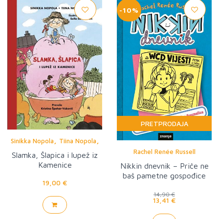
-10%
PRETPRODAJA
,
,
Sinikka Nopola
Tiina Nopola
Rachel Renée Russell
Salla Savolainen
Slamka, Šlapica i lupež iz
Kamenice
Nikkin dnevnik – Priče ne
baš pametne gospođice
19,00 €
Sveznalice
14,90 €
13,41 €