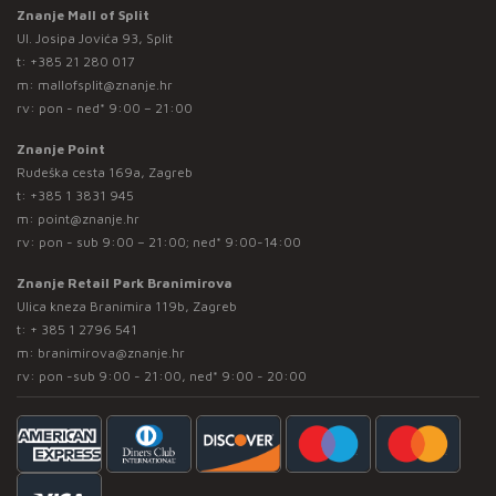
Znanje Mall of Split
Ul. Josipa Jovića 93, Split
t:
+385 21 280 017
m:
mallofsplit@znanje.hr
rv: pon - ned* 9:00 – 21:00
Znanje Point
Rudeška cesta 169a, Zagreb
t:
+385 1 3831 945
m:
point@znanje.hr
rv: pon - sub 9:00 – 21:00; ned* 9:00-14:00
Znanje Retail Park Branimirova
Ulica kneza Branimira 119b, Zagreb
t:
+ 385 1 2796 541
m:
branimirova@znanje.hr
rv: pon -sub 9:00 - 21:00, ned* 9:00 - 20:00