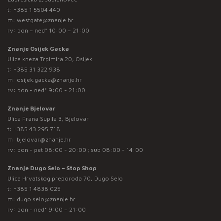
t:
+385 1 5504 440
m:
westgate@znanje.hr
rv: pon – ned* 10:00 – 21:00
Znanje Osijek Gacka
Ulica kneza Trpimira 20, Osijek
t:
+385 31 322 938
m:
osijek.gacka@znanje.hr
rv: pon - ned* 9:00 - 21:00
Znanje Bjelovar
Ulica Frana Supila 3, Bjelovar
t:
+385 43 295 718
m:
bjelovar@znanje.hr
rv: pon - pet 08:00 - 20:00 ; sub 08:00 - 14:00
Znanje Dugo Selo – Stop Shop
Ulica Hrvatskog preporoda 70, Dugo Selo
t:
+385 1 4838 025
m:
dugo.selo@znanje.hr
rv: pon - ned* 9:00 – 21:00