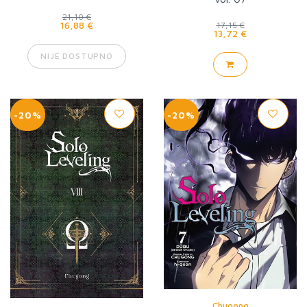
21,10 €
16,88 €
17,15 €
13,72 €
NIJE DOSTUPNO
-20%
-20%
Chugong