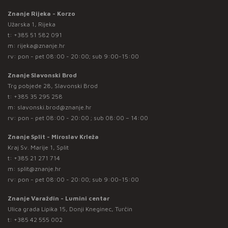
Znanje Rijeka - Korzo
Užarska 1, Rijeka
t:
+385 51 582 091
m:
rijeka@znanje.hr
rv: pon - pet 08:00 - 20:00; sub 9:00-15:00
Znanje Slavonski Brod
Trg pobjede 28, Slavonski Brod
t:
+385 35 295 258
m:
slavonski.brod@znanje.hr
rv: pon - pet 08:00 - 20:00 ; sub 08:00 – 14:00
Znanje Split - Miroslav Krleža
Kraj Sv. Marije 1, Split
t:
+385 21 271 714
m:
split@znanje.hr
rv: pon - pet 08:00 - 20:00; sub 9:00-15:00
Znanje Varaždin - Lumini centar
Ulica grada Lipika 15, Donji Kneginec, Turčin
t:
+385 42 555 002