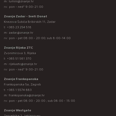
m:
lumini@znanje.hr
rv: pon - ned* 9:00-21:00
Znanje Zadar - Sveti Donat
Knezova Šubića Bribirskih 11, Zadar
t:
+385 23 254 518
m:
zadar@znanje.hr
rv: pon - pet 08:00 - 20:00; sub 8:00-14:00
Znanje Rijeka ZTC
Zvonimirova 3, Rijeka
t:
+385 51 581 370
m:
rijekaztc@znanje.hr
rv: pon - ned* 9:00-21:00
Znanje Frankopanska
Frankopanska 5a, Zagreb
t:
+385 1 5574 883
m:
frankopanska@znanje.hr
rv: pon - pet 08:00 - 20:00 ; sub 08:00 - 15:00
Znanje Westgate
Zaprešićka 2, Jablanovec