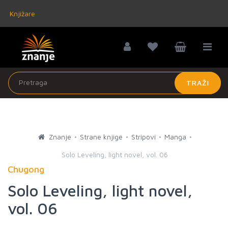
Knjižare
TRAŽI
Znanje
Strane knjige
Stripovi
Manga
Solo Leveling, light novel, vol. 06
Chugong
Solo Leveling, light novel,
vol. 06