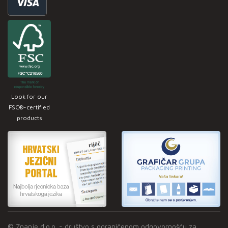
Look for our
FSC®-certified
products
© Znanje d.o.o. - društvo s ograničenom odgovornošću za