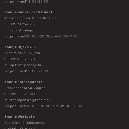
rv: pon - ned* 9:00-21:00
Znanje Zadar - Sveti Donat
Knezova Šubića Bribirskih 11, Zadar
t:
+385 23 254 518
m:
zadar@znanje.hr
rv: pon - pet 08:00 - 20:00; sub 8:00-14:00
Znanje Rijeka ZTC
Zvonimirova 3, Rijeka
t:
+385 51 581 370
m:
rijekaztc@znanje.hr
rv: pon - ned* 9:00-21:00
Znanje Frankopanska
Frankopanska 5a, Zagreb
t:
+385 1 5574 883
m:
frankopanska@znanje.hr
rv: pon - pet 08:00 - 20:00 ; sub 08:00 - 15:00
Znanje Westgate
Zaprešićka 2, Jablanovec
t:
+385 1 5504 440