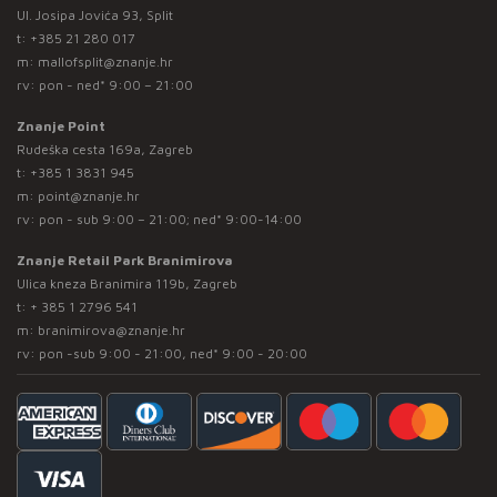
Ul. Josipa Jovića 93, Split
t:
+385 21 280 017
m:
mallofsplit@znanje.hr
rv: pon - ned* 9:00 – 21:00
Znanje Point
Rudeška cesta 169a, Zagreb
t:
+385 1 3831 945
m:
point@znanje.hr
rv: pon - sub 9:00 – 21:00; ned* 9:00-14:00
Znanje Retail Park Branimirova
Ulica kneza Branimira 119b, Zagreb
t:
+ 385 1 2796 541
m:
branimirova@znanje.hr
rv: pon -sub 9:00 - 21:00, ned* 9:00 - 20:00