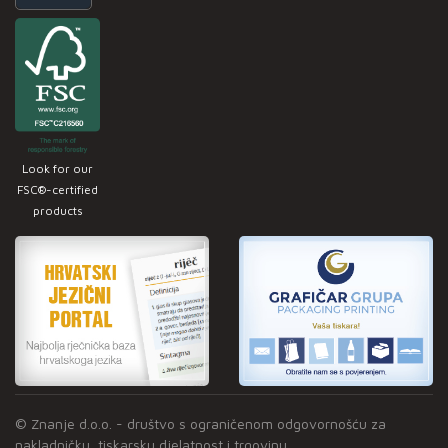
Look for our
FSC®-certified
products
© Znanje d.o.o. - društvo s ograničenom odgovornošću za
nakladničku, tiskarsku djelatnost i trgovinu.