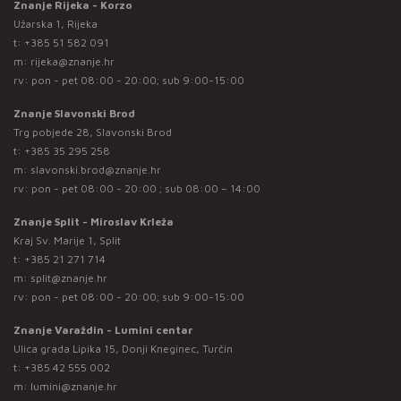
Znanje Rijeka - Korzo
Užarska 1, Rijeka
t:
+385 51 582 091
m:
rijeka@znanje.hr
rv: pon - pet 08:00 - 20:00; sub 9:00-15:00
Znanje Slavonski Brod
Trg pobjede 28, Slavonski Brod
t:
+385 35 295 258
m:
slavonski.brod@znanje.hr
rv: pon - pet 08:00 - 20:00 ; sub 08:00 – 14:00
Znanje Split - Miroslav Krleža
Kraj Sv. Marije 1, Split
t:
+385 21 271 714
m:
split@znanje.hr
rv: pon - pet 08:00 - 20:00; sub 9:00-15:00
Znanje Varaždin - Lumini centar
Ulica grada Lipika 15, Donji Kneginec, Turčin
t:
+385 42 555 002
m:
lumini@znanje.hr