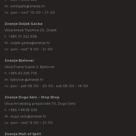
m:
westgate@znanje.hr
rv: pon – ned* 10:00 – 21:00
Znanje Osijek Gacka
Ulica kneza Trpimira 20, Osijek
t:
+385 31 322 938
m:
osijek.gacka@znanje.hr
rv: pon - ned* 9:00 - 21:00
Znanje Bjelovar
Ulica Frana Supila 3, Bjelovar
t:
+385 43 295 718
m:
bjelovar@znanje.hr
rv: pon - pet 08:00 - 20:00 ; sub 08:00 - 14:00
Znanje Dugo Selo – Stop Shop
Ulica Hrvatskog preporoda 70, Dugo Selo
t:
+385 1 4838 025
m:
dugo.selo@znanje.hr
rv: pon - ned* 9:00 – 21:00
Znanje Mall of Split