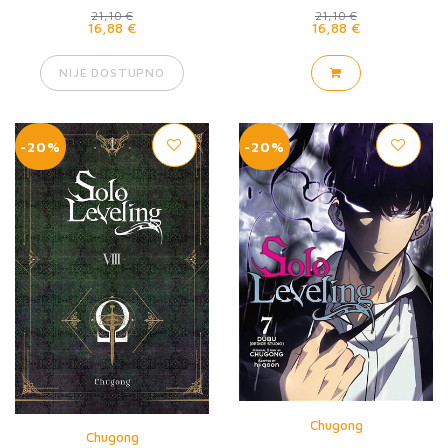
21,10 €
21,10 €
16,88 €
16,88 €
NIJE DOSTUPNO
-20%
-20%
Chugong
Chugong