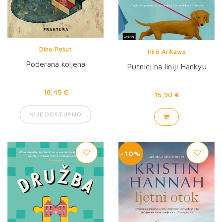
Dino Pešut
Hiro Arikawa
Poderana koljena
Putnici na liniji Hankyu
18,45 €
15,90 €
NIJE DOSTUPNO
-10%