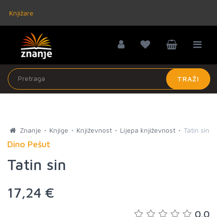
Knjižare
TRAŽI
Znanje
Knjige
Književnost
Lijepa književnost
Tatin sin
Dino Pešut
Tatin sin
17,24 €
0.0