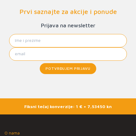
Prvi saznajte za akcije i ponude
Prijava na newsletter
POTVRĐUJEM PRIJAVU
Fiksni tečaj konverzije: 1 € = 7,53450 kn
O nama