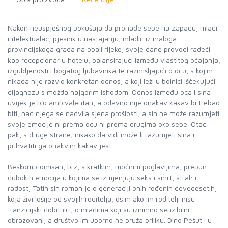
Nakon neuspješnog pokušaja da pronađe sebe na Zapadu, mladi
intelektualac, pjesnik u nastajanju, mladić iz maloga
provincijskoga grada na obali rijeke, svoje dane provodi radeći
kao recepcionar u hotelu, balansirajući između vlastitog očajanja,
izgubljenosti i bogatog ljubavnika te razmišljajući o ocu, s kojim
nikada nije razvio konkretan odnos, a koji leži u bolnici iščekujući
dijagnozu s možda najgorim ishodom. Odnos između oca i sina
uvijek je bio ambivalentan, a odavno nije onakav kakav bi trebao
biti; nad njega se nadvila sjena prošlosti, a sin ne može razumjeti
svoje emocije ni prema ocu ni prema drugima oko sebe. Otac
pak, s druge strane, nikako da vidi može li razumjeti sina i
prihvatiti ga onakvim kakav jest.
Beskompromisan, brz, s kratkim, moćnim poglavljima, prepun
dubokih emocija u kojima se izmjenjuju seks i smrt, strah i
radost, Tatin sin roman je o generaciji onih rođenih devedesetih,
koja živi lošije od svojih roditelja, osim ako im roditelji nisu
tranzicijski dobitnici, o mladima koji su iznimno senzibilni i
obrazovani, a društvo im uporno ne pruža priliku. Dino Pešut i u