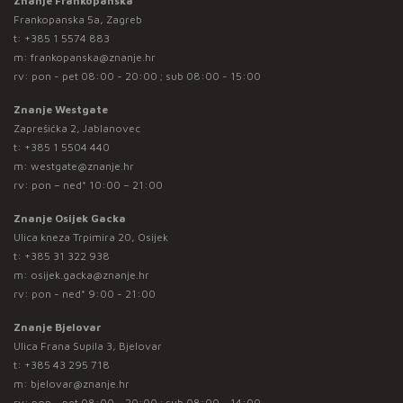
Znanje Frankopanska
Frankopanska 5a, Zagreb
t:
+385 1 5574 883
m:
frankopanska@znanje.hr
rv: pon - pet 08:00 - 20:00 ; sub 08:00 - 15:00
Znanje Westgate
Zaprešićka 2, Jablanovec
t:
+385 1 5504 440
m:
westgate@znanje.hr
rv: pon – ned* 10:00 – 21:00
Znanje Osijek Gacka
Ulica kneza Trpimira 20, Osijek
t:
+385 31 322 938
m:
osijek.gacka@znanje.hr
rv: pon - ned* 9:00 - 21:00
Znanje Bjelovar
Ulica Frana Supila 3, Bjelovar
t:
+385 43 295 718
m:
bjelovar@znanje.hr
rv: pon - pet 08:00 - 20:00 ; sub 08:00 - 14:00