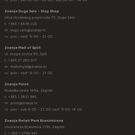
Znanje Dugo Selo – Stop Shop
Ulica Hrvatskog preporoda 70, Dugo Selo
t:
+385 1 4838 025
m:
dugo.selo@znanje.hr
rv: pon - ned* 9:00 – 21:00
Znanje Mall of Split
Ul. Josipa Jovića 93, Split
t:
+385 21 280 017
m:
mallofsplit@znanje.hr
rv: pon - ned* 9:00 – 21:00
Znanje Point
Rudeška cesta 169a, Zagreb
t:
+385 1 3831 945
m:
point@znanje.hr
rv: pon - sub 9:00 – 21:00; ned* 9:00-14:00
Znanje Retail Park Branimirova
Ulica kneza Branimira 119b, Zagreb
t:
+ 385 1 2796 541