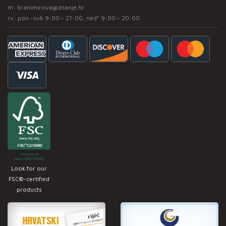
m:
branimirova@znanje.hr
rv: pon -sub 9:00 - 21:00, ned* 9:00 - 20:00
Look for our
FSC®-certified
products