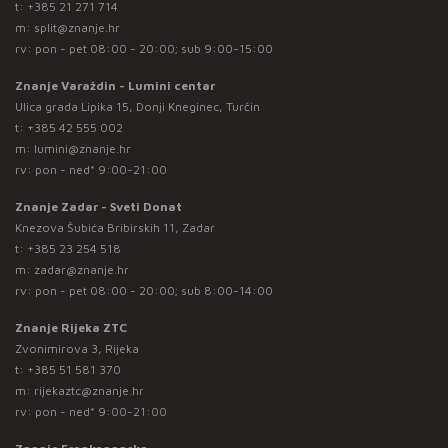
t:
+385 21 271 714
m:
split@znanje.hr
rv: pon - pet 08:00 - 20:00; sub 9:00-15:00
Znanje Varaždin - Lumini centar
Ulica grada Lipika 15, Donji Kneginec, Turčin
t:
+385 42 555 002
m:
lumini@znanje.hr
rv: pon - ned* 9:00-21:00
Znanje Zadar - Sveti Donat
Knezova Šubića Bribirskih 11, Zadar
t:
+385 23 254 518
m:
zadar@znanje.hr
rv: pon - pet 08:00 - 20:00; sub 8:00-14:00
Znanje Rijeka ZTC
Zvonimirova 3, Rijeka
t:
+385 51 581 370
m:
rijekaztc@znanje.hr
rv: pon - ned* 9:00-21:00