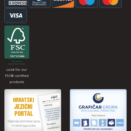
Look for our
FSC®-certified
products