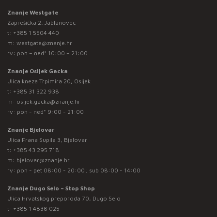
Znanje Westgate
Zaprešićka 2, Jablanovec
t:
+385 1 5504 440
m:
westgate@znanje.hr
rv: pon – ned* 10:00 – 21:00
Znanje Osijek Gacka
Ulica kneza Trpimira 20, Osijek
t:
+385 31 322 938
m:
osijek.gacka@znanje.hr
rv: pon - ned* 9:00 - 21:00
Znanje Bjelovar
Ulica Frana Supila 3, Bjelovar
t:
+385 43 295 718
m:
bjelovar@znanje.hr
rv: pon - pet 08:00 - 20:00 ; sub 08:00 - 14:00
Znanje Dugo Selo – Stop Shop
Ulica Hrvatskog preporoda 70, Dugo Selo
t:
+385 1 4838 025