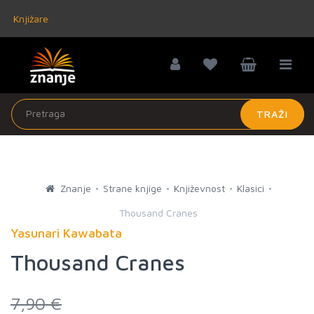
Knjižare
TRAŽI
Znanje
Strane knjige
Književnost
Klasici
Thousand Cranes
Yasunari Kawabata
Thousand Cranes
7,90 €