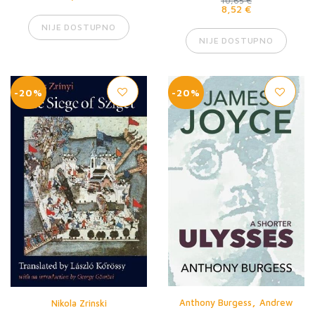
10,65 €
8,52 €
NIJE DOSTUPNO
NIJE DOSTUPNO
-20%
-20%
,
Anthony Burgess
Andrew
Nikola Zrinski