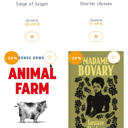
Biswell
Shorter Ulysses
Siege of Sziget
14,49 €
25,05 €
11,59 €
20,04 €
-20%
-20%