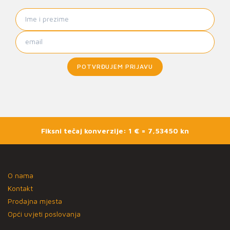
POTVRĐUJEM PRIJAVU
Fiksni tečaj konverzije: 1 € = 7,53450 kn
O nama
Kontakt
Prodajna mjesta
Opći uvjeti poslovanja