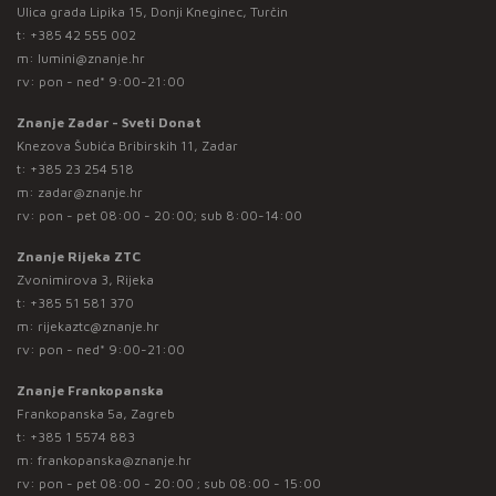
Ulica grada Lipika 15, Donji Kneginec, Turčin
t:
+385 42 555 002
m:
lumini@znanje.hr
rv: pon - ned* 9:00-21:00
Znanje Zadar - Sveti Donat
Knezova Šubića Bribirskih 11, Zadar
t:
+385 23 254 518
m:
zadar@znanje.hr
rv: pon - pet 08:00 - 20:00; sub 8:00-14:00
Znanje Rijeka ZTC
Zvonimirova 3, Rijeka
t:
+385 51 581 370
m:
rijekaztc@znanje.hr
rv: pon - ned* 9:00-21:00
Znanje Frankopanska
Frankopanska 5a, Zagreb
t:
+385 1 5574 883
m:
frankopanska@znanje.hr
rv: pon - pet 08:00 - 20:00 ; sub 08:00 - 15:00