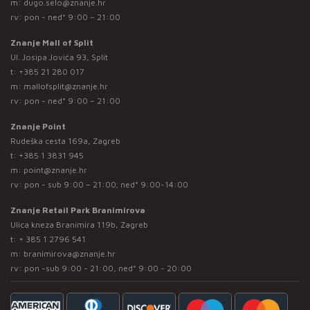
m:
dugo.selo@znanje.hr
rv: pon - ned* 9:00 – 21:00
Znanje Mall of Split
Ul. Josipa Jovića 93, Split
t:
+385 21 280 017
m:
mallofsplit@znanje.hr
rv: pon - ned* 9:00 – 21:00
Znanje Point
Rudeška cesta 169a, Zagreb
t:
+385 1 3831 945
m:
point@znanje.hr
rv: pon - sub 9:00 – 21:00; ned* 9:00-14:00
Znanje Retail Park Branimirova
Ulica kneza Branimira 119b, Zagreb
t:
+ 385 1 2796 541
m:
branimirova@znanje.hr
rv: pon -sub 9:00 - 21:00, ned* 9:00 - 20:00