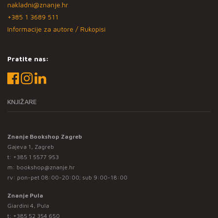
nakladni@znanje.hr
+385 1 3689 511
Informacije za autore / Rukopisi
Pratite nas:
KNJIŽARE
Znanje Bookshop Zagreb
Gajeva 1, Zagreb
t:
+385 1 5577 953
m:
bookshop@znanje.hr
rv: pon-pet 08:00-20:00; sub 9:00-18:00
Znanje Pula
Giardini 4, Pula
t:
+385 52 354 650