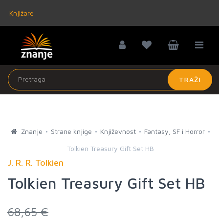
Knjižare
TRAŽI
Znanje
Strane knjige
Književnost
Fantasy, SF i Horror
Tolkien Treasury Gift Set HB
J. R. R. Tolkien
Tolkien Treasury Gift Set HB
68,65 €