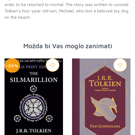
order to be returned to normal. The story was written to console
Tolkien`s four-year-old son, Michael, who lost a beloved toy dog
on the beach.
Možda bi Vas moglo zanimati
-20%