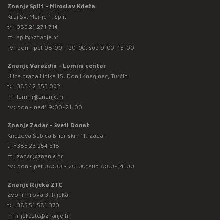
Znanje Split - Miroslav Krleža
Kraj Sv. Marije 1, Split
t:
+385 21 271 714
m:
split@znanje.hr
rv: pon - pet 08:00 - 20:00; sub 9:00-15:00
Znanje Varaždin - Lumini centar
Ulica grada Lipika 15, Donji Kneginec, Turčin
t:
+385 42 555 002
m:
lumini@znanje.hr
rv: pon - ned* 9:00-21:00
Znanje Zadar - Sveti Donat
Knezova Šubića Bribirskih 11, Zadar
t:
+385 23 254 518
m:
zadar@znanje.hr
rv: pon - pet 08:00 - 20:00; sub 8:00-14:00
Znanje Rijeka ZTC
Zvonimirova 3, Rijeka
t:
+385 51 581 370
m:
rijekaztc@znanje.hr