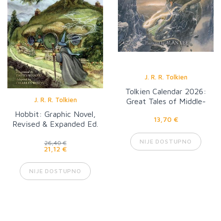
J. R. R. Tolkien
Tolkien Calendar 2026:
J. R. R. Tolkien
Great Tales of Middle-
Earth
Hobbit: Graphic Novel,
13,70 €
Revised & Expanded Ed.
NIJE DOSTUPNO
26,40 €
21,12 €
NIJE DOSTUPNO