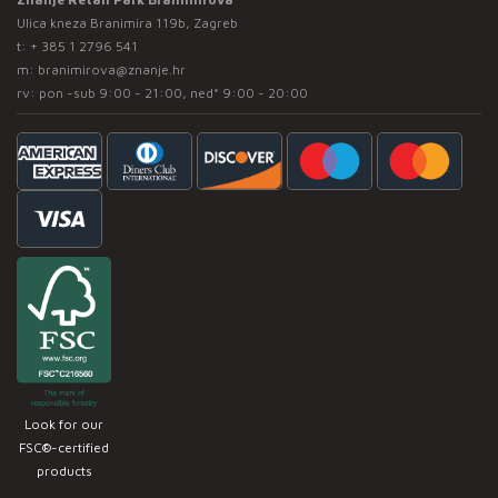
Ulica kneza Branimira 119b, Zagreb
t:
+ 385 1 2796 541
m:
branimirova@znanje.hr
rv: pon -sub 9:00 - 21:00, ned* 9:00 - 20:00
Look for our
FSC®-certified
products