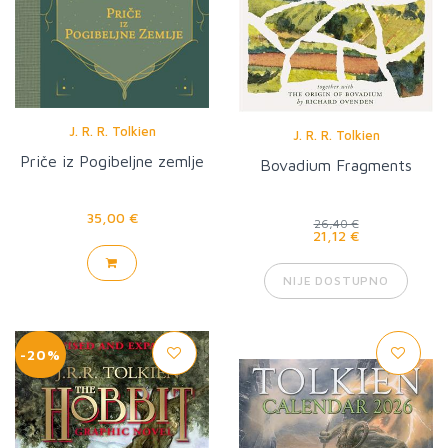
J. R. R. Tolkien
J. R. R. Tolkien
Priče iz Pogibeljne zemlje
Bovadium Fragments
35,00 €
26,40 €
21,12 €
NIJE DOSTUPNO
-20%