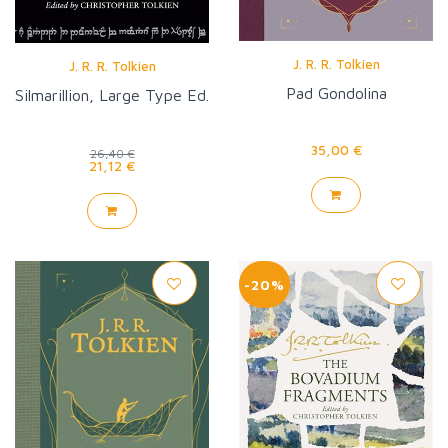
J. R. R. Tolkien
J. R. R. Tolkien
Pad Gondolina
Silmarillion, Large Type Ed.
35,00 €
26,40 €
21,12 €
-20%