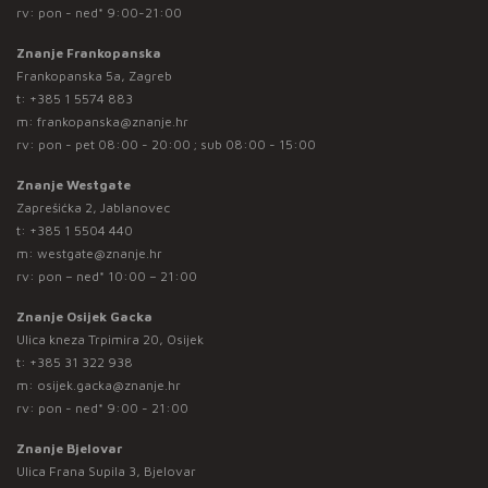
rv: pon - ned* 9:00-21:00
Znanje Frankopanska
Frankopanska 5a, Zagreb
t:
+385 1 5574 883
m:
frankopanska@znanje.hr
rv: pon - pet 08:00 - 20:00 ; sub 08:00 - 15:00
Znanje Westgate
Zaprešićka 2, Jablanovec
t:
+385 1 5504 440
m:
westgate@znanje.hr
rv: pon – ned* 10:00 – 21:00
Znanje Osijek Gacka
Ulica kneza Trpimira 20, Osijek
t:
+385 31 322 938
m:
osijek.gacka@znanje.hr
rv: pon - ned* 9:00 - 21:00
Znanje Bjelovar
Ulica Frana Supila 3, Bjelovar