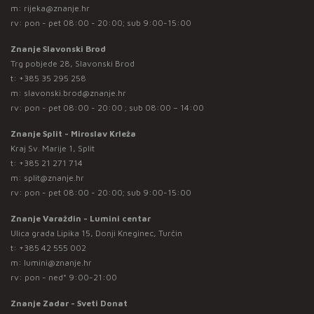
m:
rijeka@znanje.hr
rv: pon - pet 08:00 - 20:00; sub 9:00-15:00
Znanje Slavonski Brod
Trg pobjede 28, Slavonski Brod
t:
+385 35 295 258
m:
slavonski.brod@znanje.hr
rv: pon - pet 08:00 - 20:00 ; sub 08:00 – 14:00
Znanje Split - Miroslav Krleža
Kraj Sv. Marije 1, Split
t:
+385 21 271 714
m:
split@znanje.hr
rv: pon - pet 08:00 - 20:00; sub 9:00-15:00
Znanje Varaždin - Lumini centar
Ulica grada Lipika 15, Donji Kneginec, Turčin
t:
+385 42 555 002
m:
lumini@znanje.hr
rv: pon - ned* 9:00-21:00
Znanje Zadar - Sveti Donat