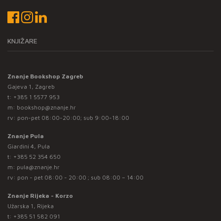
KNJIŽARE
Znanje Bookshop Zagreb
Gajeva 1, Zagreb
t:
+385 1 5577 953
m:
bookshop@znanje.hr
rv: pon-pet 08:00-20:00; sub 9:00-18:00
Znanje Pula
Giardini 4, Pula
t:
+385 52 354 650
m:
pula@znanje.hr
rv: pon - pet 08:00 - 20:00 ; sub 08:00 – 14:00
Znanje Rijeka - Korzo
Užarska 1, Rijeka
t:
+385 51 582 091