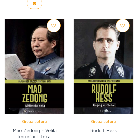
Grupa autora
Grupa autora
Mao Zedong - Veliki
Rudolf Hess
kormilar Istoka