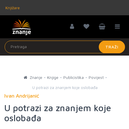
Knjižare
TRAŽI
Znanje
Knjige
Publicistika
Povijest
U potrazi za znanjem koje oslobađa
Ivan Andrijanić
U potrazi za znanjem koje
oslobađa