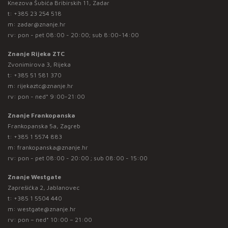
Knezova Šubića Bribirskih 11, Zadar
t:
+385 23 254 518
m:
zadar@znanje.hr
rv: pon - pet 08:00 - 20:00; sub 8:00-14:00
Znanje Rijeka ZTC
Zvonimirova 3, Rijeka
t:
+385 51 581 370
m:
rijekaztc@znanje.hr
rv: pon - ned* 9:00-21:00
Znanje Frankopanska
Frankopanska 5a, Zagreb
t:
+385 1 5574 883
m:
frankopanska@znanje.hr
rv: pon - pet 08:00 - 20:00 ; sub 08:00 - 15:00
Znanje Westgate
Zaprešićka 2, Jablanovec
t:
+385 1 5504 440
m:
westgate@znanje.hr
rv: pon – ned* 10:00 – 21:00