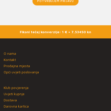
POTVRĐUJEM PRIJAVU
Fiksni tečaj konverzije: 1 € = 7,53450 kn
O nama
Kontakt
Prodajna mjesta
Opći uvjeti poslovanja
Klub povjerenja
Uvjeti kupnje
Dostava
Darovna kartica