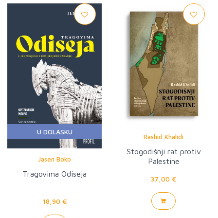
U DOLASKU
Rashid Khalidi
Stogodišnji rat protiv
Jasen Boko
Palestine
Tragovima Odiseja
37,00 €
18,90 €