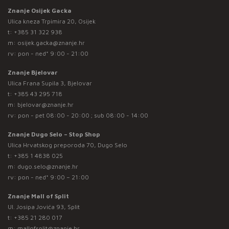
Znanje Osijek Gacka
Ulica kneza Trpimira 20, Osijek
t:
+385 31 322 938
m:
osijek.gacka@znanje.hr
rv: pon - ned* 9:00 - 21:00
Znanje Bjelovar
Ulica Frana Supila 3, Bjelovar
t:
+385 43 295 718
m:
bjelovar@znanje.hr
rv: pon - pet 08:00 - 20:00 ; sub 08:00 - 14:00
Znanje Dugo Selo – Stop Shop
Ulica Hrvatskog preporoda 70, Dugo Selo
t:
+385 1 4838 025
m:
dugo.selo@znanje.hr
rv: pon - ned* 9:00 – 21:00
Znanje Mall of Split
Ul. Josipa Jovića 93, Split
t:
+385 21 280 017
m:
mallofsplit@znanje.hr