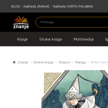
BLOG
|
Naklada ZNANJE
|
Naklada VORTO PALABRA
Knjige
Strane knjige
Multimedija
I
Znanje
Strane knjige
Stripovi
Manga
Witch Hat At