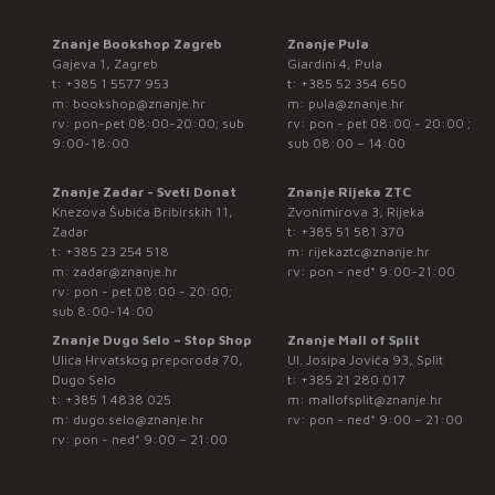
Znanje Bookshop Zagreb
Znanje Pula
Gajeva 1, Zagreb
Giardini 4, Pula
t:
+385 1 5577 953
t:
+385 52 354 650
m:
bookshop@znanje.hr
m:
pula@znanje.hr
rv: pon-pet 08:00-20:00; sub
rv: pon - pet 08:00 - 20:00 ;
9:00-18:00
sub 08:00 – 14:00
Znanje Zadar - Sveti Donat
Znanje Rijeka ZTC
Knezova Šubića Bribirskih 11,
Zvonimirova 3, Rijeka
Zadar
t:
+385 51 581 370
t:
+385 23 254 518
m:
rijekaztc@znanje.hr
m:
zadar@znanje.hr
rv: pon - ned* 9:00-21:00
rv: pon - pet 08:00 - 20:00;
sub 8:00-14:00
Znanje Dugo Selo – Stop Shop
Znanje Mall of Split
Ulica Hrvatskog preporoda 70,
Ul. Josipa Jovića 93, Split
Dugo Selo
t:
+385 21 280 017
t:
+385 1 4838 025
m:
mallofsplit@znanje.hr
m:
dugo.selo@znanje.hr
rv: pon - ned* 9:00 – 21:00
rv: pon - ned* 9:00 – 21:00