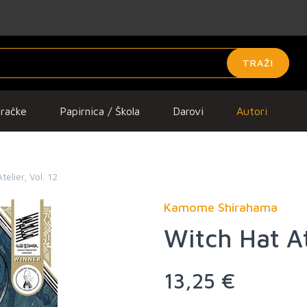
TRAŽI
gračke
Papirnica / Škola
Darovi
Autori
elier, Vol. 12
Kamome Shirahama
Witch Hat At
13,25 €