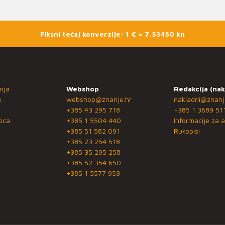
Fiksni tečaj konverzije: 1 € = 7,53450 kn
nja
Webshop
Redakcija (nak
e
webshop@znanje.hr
nakladni@znanj
+385 43 295 718
+385 1 3689 51
ica
+385 1 5504 440
Informacije za a
+385 51 582 091
Rukopisi
+385 23 254 518
+385 35 295 258
+385 52 354 650
+385 1 5577 953