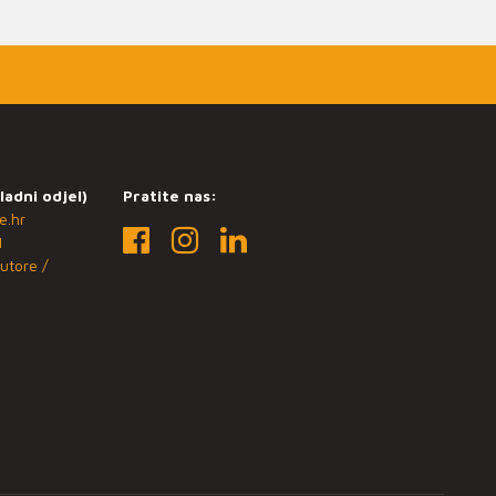
ladni odjel)
Pratite nas:
e.hr
1
utore /