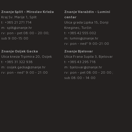
Znanje Split - Miroslav Krleža
Znanje Varaždin - Lumini
Kraj Sv. Marije 1, Split
centar
t:
+385 21 271 714
Ulica grada Lipika 15, Donji
m:
split@znanje.hr
Kneginec, Turčin
rv: pon - pet 08:00 - 20:00;
t:
+385 42 555 002
sub 9:00-15:00
m:
lumini@znanje.hr
rv: pon - ned* 9:00-21:00
Znanje Osijek Gacka
Znanje Bjelovar
Ulica kneza Trpimira 20, Osijek
Ulica Frana Supila 3, Bjelovar
t:
+385 31 322 938
t:
+385 43 295 718
m:
osijek.gacka@znanje.hr
m:
bjelovar@znanje.hr
rv: pon - ned* 9:00 - 21:00
rv: pon - pet 08:00 - 20:00 ;
sub 08:00 - 14:00