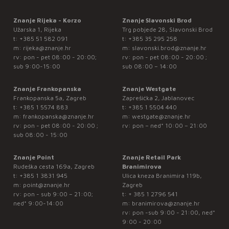
Znanje Rijeka - Korzo
Znanje Slavonski Brod
Užarska 1, Rijeka
Trg pobjede 28, Slavonski Brod
t:
+385 51 582 091
t:
+385 35 295 258
m:
rijeka@znanje.hr
m:
slavonski.brod@znanje.hr
rv: pon - pet 08:00 - 20:00;
rv: pon - pet 08:00 - 20:00 ;
sub 9:00-15:00
sub 08:00 – 14:00
Znanje Frankopanska
Znanje Westgate
Frankopanska 5a, Zagreb
Zaprešićka 2, Jablanovec
t:
+385 1 5574 883
t:
+385 1 5504 440
m:
frankopanska@znanje.hr
m:
westgate@znanje.hr
rv: pon - pet 08:00 - 20:00 ;
rv: pon – ned* 10:00 – 21:00
sub 08:00 - 15:00
Znanje Point
Znanje Retail Park
Rudeška cesta 169a, Zagreb
Branimirova
t:
+385 1 3831 945
Ulica kneza Branimira 119b,
m:
point@znanje.hr
Zagreb
rv: pon - sub 9:00 – 21:00;
t:
+ 385 1 2796 541
ned* 9:00-14:00
m:
branimirova@znanje.hr
rv: pon -sub 9:00 - 21:00, ned*
9:00 - 20:00