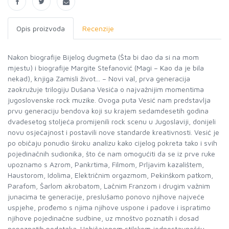
Opis proizvoda
Recenzije
Nakon biografije Bijelog dugmeta (Šta bi dao da si na mom
mjestu) i biografije Margite Stefanović (Magi – Kao da je bila
nekad), knjiga Zamisli život... – Novi val, prva generacija
zaokružuje trilogiju Dušana Vesića o najvažnijim momentima
jugoslovenske rock muzike. Ovoga puta Vesić nam predstavlja
prvu generaciju bendova koji su krajem sedamdesetih godina
dvadesetog stoljeća promijenili rock scenu u Jugoslaviji, donijeli
novu osjećajnost i postavili nove standarde kreativnosti. Vesić je
po običaju ponudio široku analizu kako cijelog pokreta tako i svih
pojedinačnih sudionika, što će nam omogućiti da se iz prve ruke
upoznamo s Azrom, Pankrtima, Filmom, Prljavim kazalištem,
Haustorom, Idolima, Električnim orgazmom, Pekinškom patkom,
Parafom, Šarlom akrobatom, Lačnim Franzom i drugim važnim
junacima te generacije, preslušamo ponovo njihove najveće
uspjehe, prođemo s njima njihove uspone i padove i ispratimo
njihove pojedinačne sudbine, uz mnoštvo poznatih i dosad
nepoznatih podataka. Uobičajenom stilskom jednostavnošću