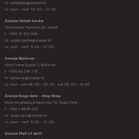
m:
westgate@znanje.hr
rv: pon – ned* 10:00 – 21:00
Znanje Osijek Gacka
Ulica kneza Trpimira 20, Osijek
t:
+385 31 322 938
m:
osijek.gacka@znanje.hr
rv: pon - ned* 9:00 - 21:00
Znanje Bjelovar
Ulica Frana Supila 3, Bjelovar
t:
+385 43 295 718
m:
bjelovar@znanje.hr
rv: pon - pet 08:00 - 20:00 ; sub 08:00 - 14:00
Znanje Dugo Selo – Stop Shop
Ulica Hrvatskog preporoda 70, Dugo Selo
t:
+385 1 4838 025
m:
dugo.selo@znanje.hr
rv: pon - ned* 9:00 – 21:00
Znanje Mall of Split