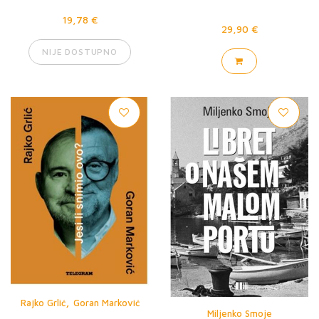
19,78 €
29,90 €
NIJE DOSTUPNO
,
Rajko Grlić
Goran Marković
Miljenko Smoje