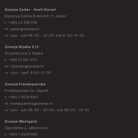
Znanje Zadar - Sveti Donat
Knezova Šubića Bribirskih 11, Zadar
t:
+385 23 254 518
m:
zadar@znanje.hr
rv: pon - pet 08:00 - 20:00; sub 8:00-14:00
Znanje Rijeka ZTC
Zvonimirova 3, Rijeka
t:
+385 51 581 370
m:
rijekaztc@znanje.hr
rv: pon - ned* 9:00-21:00
Znanje Frankopanska
Frankopanska 5a, Zagreb
t:
+385 1 5574 883
m:
frankopanska@znanje.hr
rv: pon - pet 08:00 - 20:00 ; sub 08:00 - 15:00
Znanje Westgate
Zaprešićka 2, Jablanovec
t:
+385 1 5504 440