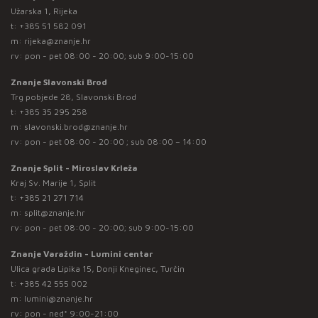
Užarska 1, Rijeka
t:
+385 51 582 091
m:
rijeka@znanje.hr
rv: pon - pet 08:00 - 20:00; sub 9:00-15:00
Znanje Slavonski Brod
Trg pobjede 28, Slavonski Brod
t:
+385 35 295 258
m:
slavonski.brod@znanje.hr
rv: pon - pet 08:00 - 20:00 ; sub 08:00 – 14:00
Znanje Split - Miroslav Krleža
Kraj Sv. Marije 1, Split
t:
+385 21 271 714
m:
split@znanje.hr
rv: pon - pet 08:00 - 20:00; sub 9:00-15:00
Znanje Varaždin - Lumini centar
Ulica grada Lipika 15, Donji Kneginec, Turčin
t:
+385 42 555 002
m:
lumini@znanje.hr
rv: pon - ned* 9:00-21:00