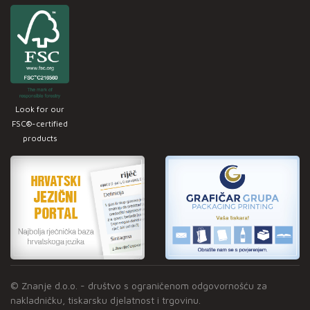
Look for our
FSC®-certified
products
© Znanje d.o.o. - društvo s ograničenom odgovornošću za
nakladničku, tiskarsku djelatnost i trgovinu.