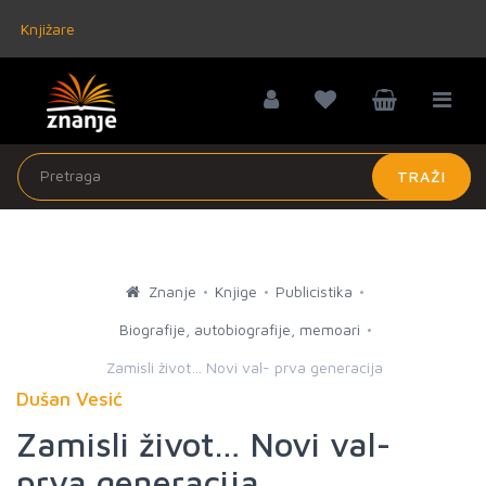
Knjižare
TRAŽI
Znanje
Knjige
Publicistika
Biografije, autobiografije, memoari
Zamisli život… Novi val- prva generacija
Dušan Vesić
Zamisli život… Novi val-
prva generacija