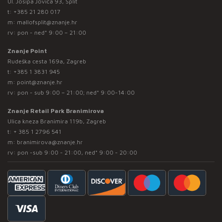
Ul. Josipa Jovića 93, Split
t:
+385 21 280 017
m:
mallofsplit@znanje.hr
rv: pon - ned* 9:00 – 21:00
Znanje Point
Rudeška cesta 169a, Zagreb
t:
+385 1 3831 945
m:
point@znanje.hr
rv: pon - sub 9:00 – 21:00; ned* 9:00-14:00
Znanje Retail Park Branimirova
Ulica kneza Branimira 119b, Zagreb
t:
+ 385 1 2796 541
m:
branimirova@znanje.hr
rv: pon -sub 9:00 - 21:00, ned* 9:00 - 20:00