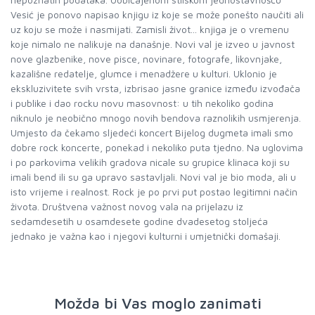
Vesić je ponovo napisao knjigu iz koje se može ponešto naučiti ali
uz koju se može i nasmijati. Zamisli život... knjiga je o vremenu
koje nimalo ne nalikuje na današnje. Novi val je izveo u javnost
nove glazbenike, nove pisce, novinare, fotografe, likovnjake,
kazališne redatelje, glumce i menadžere u kulturi. Uklonio je
ekskluzivitete svih vrsta, izbrisao jasne granice između izvođača
i publike i dao rocku novu masovnost: u tih nekoliko godina
niknulo je neobično mnogo novih bendova raznolikih usmjerenja.
Umjesto da čekamo sljedeći koncert Bijelog dugmeta imali smo
dobre rock koncerte, ponekad i nekoliko puta tjedno. Na uglovima
i po parkovima velikih gradova nicale su grupice klinaca koji su
imali bend ili su ga upravo sastavljali. Novi val je bio moda, ali u
isto vrijeme i realnost. Rock je po prvi put postao legitimni način
života. Društvena važnost novog vala na prijelazu iz
sedamdesetih u osamdesete godine dvadesetog stoljeća
jednako je važna kao i njegovi kulturni i umjetnički domašaji.
Možda bi Vas moglo zanimati